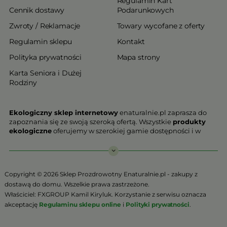
Regulamin Kart
Cennik dostawy
Podarunkowych
Zwroty / Reklamacje
Towary wycofane z oferty
Regulamin sklepu
Kontakt
Polityka prywatności
Mapa strony
Karta Seniora i Dużej
Rodziny
Ekologiczny sklep internetowy
enaturalnie.pl zaprasza do
zapoznania się ze swoją szeroką ofertą. Wszystkie
produkty
ekologiczne
oferujemy w szerokiej gamie dostępności i w
najniższych cenach. Proponowane w naszej ofercie produkty
ekologiczne charakteryzują się najwyższą jakością.
Nasz
ekologiczny sklep online
, który z przyjemnością
Copyright © 2026 Sklep Prozdrowotny Enaturalnie.pl - zakupy z
Państwu prezentujemy stawia na jakość i bezpieczeństwo
dostawą do domu. Wszelkie prawa zastrzeżone.
odżywiania. Jeśli chcesz zadbać o swoją zdrową przyszłość już
Właściciel: FXGROUP Kamil Kiryluk. Korzystanie z serwisu oznacza
teraz, niezbędna jest Ci zdrowa żywność.
akceptację
Regulaminu sklepu online
i
Polityki prywatności
.
Sklep Online to szeroki wybór produktów certyfikowanych,
które w ponad 90% zostały wyprodukowane metodami