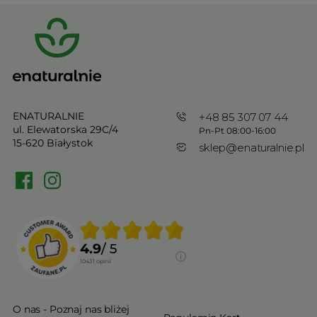
ENATURALNIE
+48 85 307 07 44
ul. Elewatorska 29C/4
Pn-Pt 08:00-16:00
15-620 Białystok
sklep@enaturalnie.pl
4.9
/ 5
10431
opinii
O nas - Poznaj nas bliżej