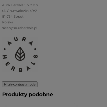
Aura Herbals Sp. z o.o.
ul. Grunwaldzka 49/2
81-754 Sopot
Polska
sklep@auraherbals.pl
High-contrast mode
Produkty podobne