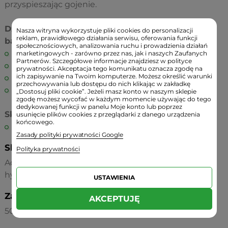
przyspieszając gojenie.
Działanie żelu Argentum200 potwierdzone
Nasza witryna wykorzystuje pliki cookies do personalizacji
reklam, prawidłowego działania serwisu, oferowania funkcji
badaniami aplikacyjnymi:
społecznościowych, analizowania ruchu i prowadzienia działań
oczyszczenie i długotrwała świeżość,
marketingowych - zarówno przez nas, jak i naszych Zaufanych
Partnerów. Szczegółowe informacje znajdziesz w polityce
złagodzenie podrażnień i zaczerwienienia,
prywatności. Akceptacja tego komunikatu oznacza zgodę na
ich zapisywanie na Twoim komputerze. Możesz określić warunki
ukojenie i regulacja wydzielania sebum,
przechowywania lub dostępu do nich klikając w zakładkę
usuwa bakterie i grzyby.
„Dostosuj pliki cookie”. Jeżeli masz konto w naszym sklepie
zgodę możesz wycofać w każdym momencie używając do tego
dedykowanej funkcji w panelu Moje konto lub poprzez
Składniki aktywne:
usunięcie plików cookies z przeglądarki z danego urządzenia
końcowego.
srebro koloidalne 50 ppm
Zasady polityki prywatności Google
Składniki/INCI:
Polityka prywatności
Aqua, styrene / acrylates copolymer, sodium
hydroxide, Colloidal Silver.
USTAWIENIA
Zawartość:
AKCEPTUJĘ
50 ml