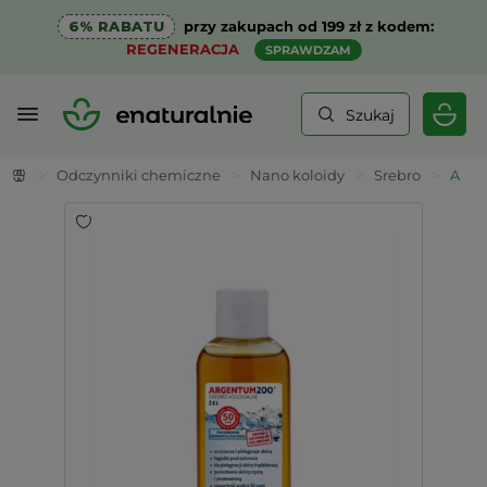
6% RABATU
przy zakupach od 199 zł z kodem:
REGENERACJA
SPRAWDZAM
Szukaj
>
Odczynniki chemiczne
>
Nano koloidy
>
Srebro
>
Arge