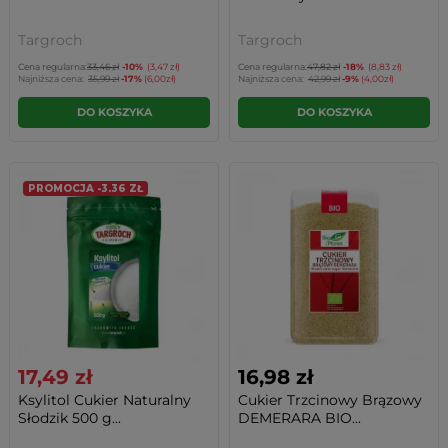
Targroch
Targroch
Cena regularna:
33,46 zł
-10%
(3,47 zł)
Cena regularna:
47,82 zł
-18%
(8,83 zł)
Najniższa cena:
35,99 zł
-17%
(6,00zł)
Najniższa cena:
42,99 zł
-9%
(4,00zł)
DO KOSZYKA
DO KOSZYKA
PROMOCJA -3.36 ZŁ
17,49 zł
16,98 zł
Ksylitol Cukier Naturalny
Cukier Trzcinowy Brązowy
Słodzik 500 g...
DEMERARA BIO...