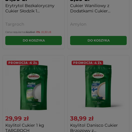
Erytrytol Bezkaloryczny
Cukier Waniliowy z
Cukier Słodzik 1...
Dodatkami Cukier...
Targroch
Amylon
Cena regularna:
32,29 zł
-1%
(0,30 zł)
DO KOSZYKA
DO KOSZYKA
PROMOCJA -6 ZŁ
PROMOCJA -4 ZŁ
29,99 zł
38,99 zł
Ksylitol Cukier 1 kg
Ksylitol Danisco Cukier
TARGROCH
Brzozowy z...