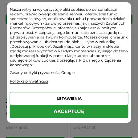
Cena regularna:
10,49 zł
-5%
(0,50 zł)
Nasza witryna wykorzystuje pliki cookies do personalizacji
Najniższa cena:
10,49 zł
-5%
(0,50zł)
reklam, prawidłowego działania serwisu, oferowania funkcji
społecznościowych, analizowania ruchu i prowadzienia działań
DO KOSZYKA
DO KOSZYKA
marketingowych - zarówno przez nas, jak i naszych Zaufanych
Partnerów. Szczegółowe informacje znajdziesz w polityce
prywatności. Akceptacja tego komunikatu oznacza zgodę na
ich zapisywanie na Twoim komputerze. Możesz określić warunki
przechowywania lub dostępu do nich klikając w zakładkę
„Dostosuj pliki cookie”. Jeżeli masz konto w naszym sklepie
zgodę możesz wycofać w każdym momencie używając do tego
dedykowanej funkcji w panelu Moje konto lub poprzez
usunięcie plików cookies z przeglądarki z danego urządzenia
końcowego.
Zasady polityki prywatności Google
Polityka prywatności
USTAWIENIA
31,00 zł
12,49 zł
Syrop Klonowy A BIO
Cukier Trzcinowy Brązowy
AKCEPTUJĘ
Ekologiczny 250 ml...
Panela BIO...
Bio Planet
Bio Planet