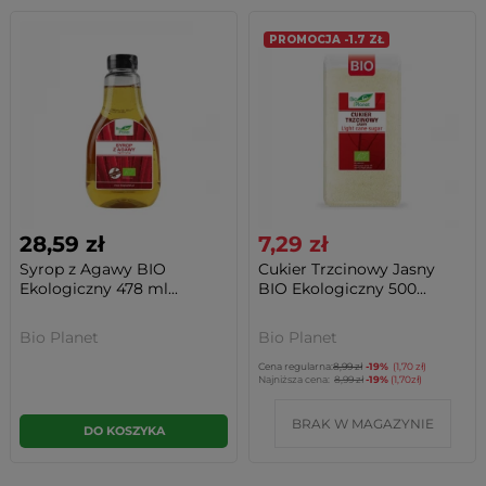
PROMOCJA -1.7 ZŁ
28,59 zł
7,29 zł
Syrop z Agawy BIO
Cukier Trzcinowy Jasny
Ekologiczny 478 ml...
BIO Ekologiczny 500...
Bio Planet
Bio Planet
Cena regularna:
8,99 zł
-19%
(1,70 zł)
Najniższa cena:
8,99 zł
-19%
(1,70zł)
BRAK W MAGAZYNIE
DO KOSZYKA