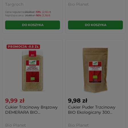
Targroch
Bio Planet
Cena regularna:
20,05 zł
-13%
(2,56 zł)
Najniższa cena:
20,85 zł
-16%
(3,36zł)
DO KOSZYKA
DO KOSZYKA
PROMOCJA -0.5 ZŁ
9,99 zł
9,98 zł
Cukier Trzcinowy Brązowy
Cukier Puder Trzcinowy
DEMERARA BIO...
BIO Ekologiczny 300...
Bio Planet
Bio Planet