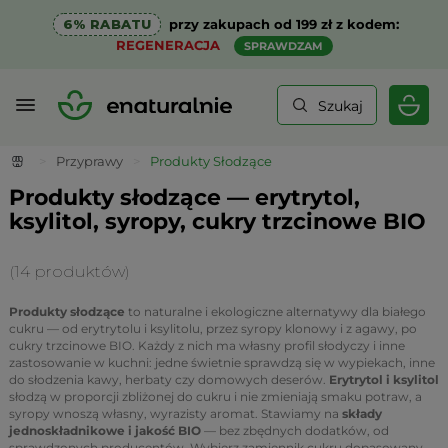
6% RABATU
przy zakupach od 199 zł z kodem:
REGENERACJA
SPRAWDZAM
Szukaj
>
Przyprawy
>
Produkty Słodzące
Produkty słodzące — erytrytol,
ksylitol, syropy, cukry trzcinowe BIO
(14 produktów)
Produkty słodzące
to naturalne i ekologiczne alternatywy dla białego
cukru — od erytrytolu i ksylitolu, przez syropy klonowy i z agawy, po
cukry trzcinowe BIO. Każdy z nich ma własny profil słodyczy i inne
zastosowanie w kuchni: jedne świetnie sprawdzą się w wypiekach, inne
do słodzenia kawy, herbaty czy domowych deserów.
Erytrytol i ksylitol
słodzą w proporcji zbliżonej do cukru i nie zmieniają smaku potraw, a
syropy wnoszą własny, wyrazisty aromat. Stawiamy na
składy
jednoskładnikowe i jakość BIO
— bez zbędnych dodatków, od
sprawdzonych producentów. Wybierz zamiennik cukru dopasowany