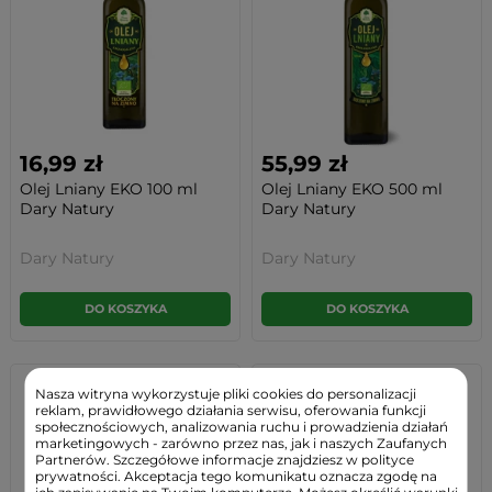
16,99 zł
55,99 zł
Olej Lniany EKO 100 ml
Olej Lniany EKO 500 ml
Dary Natury
Dary Natury
Dary Natury
Dary Natury
DO KOSZYKA
DO KOSZYKA
Nasza witryna wykorzystuje pliki cookies do personalizacji
NOWOŚĆ
reklam, prawidłowego działania serwisu, oferowania funkcji
społecznościowych, analizowania ruchu i prowadzienia działań
marketingowych - zarówno przez nas, jak i naszych Zaufanych
Partnerów. Szczegółowe informacje znajdziesz w polityce
prywatności. Akceptacja tego komunikatu oznacza zgodę na