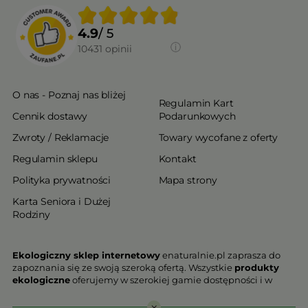
4.9
/ 5
10431
opinii
O nas - Poznaj nas bliżej
Regulamin Kart
Cennik dostawy
Podarunkowych
Zwroty / Reklamacje
Towary wycofane z oferty
Regulamin sklepu
Kontakt
Polityka prywatności
Mapa strony
Karta Seniora i Dużej
Rodziny
Ekologiczny sklep internetowy
enaturalnie.pl zaprasza do
zapoznania się ze swoją szeroką ofertą. Wszystkie
produkty
ekologiczne
oferujemy w szerokiej gamie dostępności i w
najniższych cenach. Proponowane w naszej ofercie produkty
ekologiczne charakteryzują się najwyższą jakością.