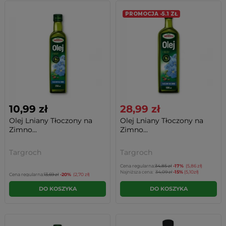
PROMOCJA -5.1 ZŁ
10,99 zł
28,99 zł
Olej Lniany Tłoczony na
Olej Lniany Tłoczony na
Zimno...
Zimno...
Targroch
Targroch
Cena regularna:
34,85 zł
-17%
(5,86 zł)
Najniższa cena:
34,09 zł
-15%
(5,10zł)
Cena regularna:
13,69 zł
-20%
(2,70 zł)
DO KOSZYKA
DO KOSZYKA