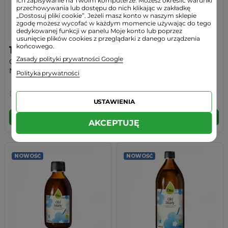
ich zapisywanie na Twoim komputerze. Możesz określić warunki
przechowywania lub dostępu do nich klikając w zakładkę
„Dostosuj pliki cookie”. Jeżeli masz konto w naszym sklepie
zgodę możesz wycofać w każdym momencie używając do tego
dedykowanej funkcji w panelu Moje konto lub poprzez
usunięcie plików cookies z przeglądarki z danego urządzenia
końcowego.
19,99 zł
54,90 zł
Zasady polityki prywatności Google
Olej Lniany 250 ml Dary
Olej Lniany Tłoczony na
Natury
Zimno...
Polityka prywatności
Dary Natury
Olini
USTAWIENIA
DO KOSZYKA
DO KOSZYKA
AKCEPTUJĘ
NOWOŚĆ
NOWOŚĆ