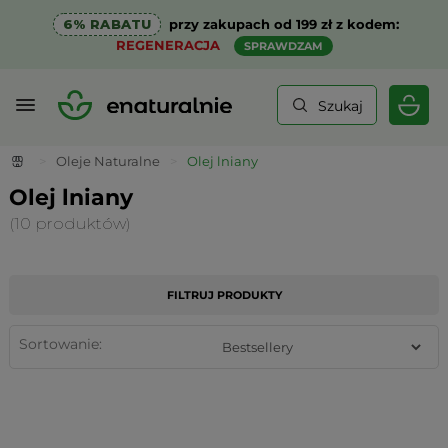
6% RABATU
przy zakupach od 199 zł z kodem:
REGENERACJA
SPRAWDZAM
Szukaj
>
Oleje Naturalne
>
Olej lniany
Olej lniany
(10 produktów)
FILTRUJ PRODUKTY
Sortowanie: