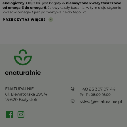
ekologiczny
. Olej z lnu jest bogaty w
nienasycone kwasy tłuszczowe
od omega-3 do omega-6
. Jak wykazały badania, w tym oleju stężenie
kwasów omega-3 jest porównywalne do tego, kt...
PRZECZYTAJ WIĘCEJ
ENATURALNIE
+48 85 307 07 44
ul. Elewatorska 29C/4
Pn-Pt 08:00-16:00
15-620 Białystok
sklep@enaturalnie.pl