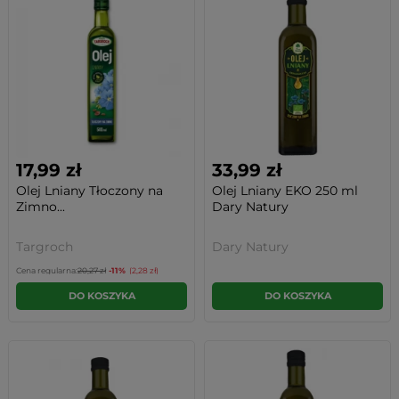
17,99 zł
33,99 zł
Olej Lniany Tłoczony na
Olej Lniany EKO 250 ml
Zimno...
Dary Natury
Targroch
Dary Natury
Cena regularna:
20,27 zł
-11%
(2,28 zł)
DO KOSZYKA
DO KOSZYKA