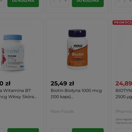
+
-
+
-
+
DO KOSZYKA
DO KOSZYKA
PROMOCJA 
0 zł
25,49 zł
24,89
na Witamina B7
Biotin Biotyna 1000 mcg
BIOTYN
cg Włosy Skóra...
(100 kaps)...
2500 µg 
Now Foods
Pharmo
Cena regular
Najniższa ce