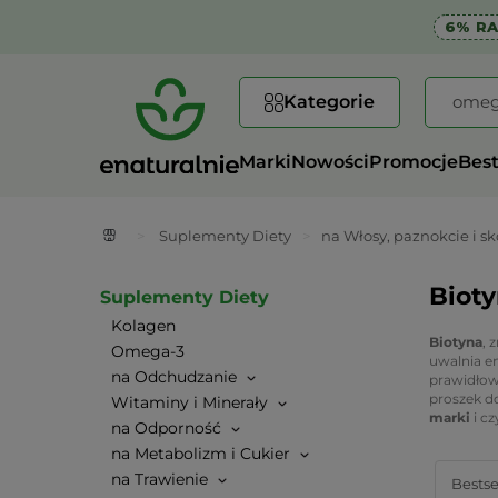
6% R
Kategorie
Marki
Nowości
Promocje
Best
>
Suplementy Diety
>
na Włosy, paznokcie i sk
Bioty
Suplementy Diety
Kolagen
Biotyna
, 
Omega-3
uwalnia en
na Odchudzanie
prawidło
proszek do
Witaminy i Minerały
marki
i cz
na Odporność
na Metabolizm i Cukier
na Trawienie