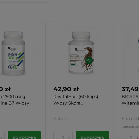
0 zł
42,90 zł
37,49
na 2500 mcg
RevitalHair (60 kaps)
BICAPS 
ina B7 Włosy
Włosy Skóra...
Witamin
.
s
Aliness
Formed
Cena regular
+
-
+
-
+
DO KOSZYKA
DO KOSZYKA