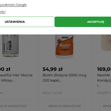
prywatności Google
ości
USTAWIENIA
AKCEPTUJĘ
00 zł
54,99 zł
169,0
eautiful Hair Mocne
Biotin Biotyna 5000 mcg
NewMe 
 Włosy...
(120 kaps)...
Kondycj
i...
ne
Now Foods
Health 
AK W MAGAZYNIE
BRAK W MAGAZYNIE
BRA