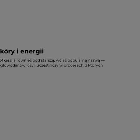
óry i energii
tkasz ją również pod starszą, wciąż popularną nazwą —
ęglowodanów, czyli uczestniczy w procesach, z których