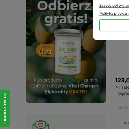
Zasady polityki 
Polityka prywatn
123,
Nr 1 B
i Gęste
ZOBACZ OPINIE
Lab O
BR