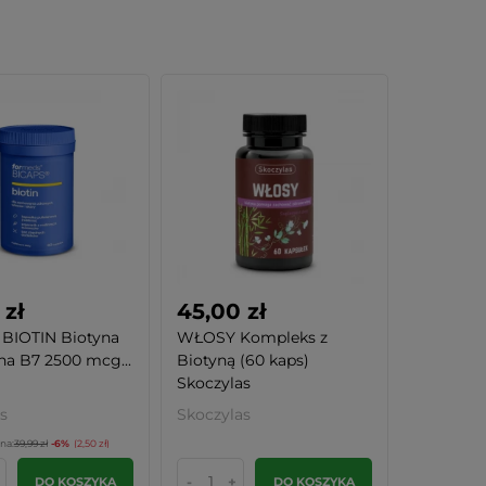
 zł
45,00 zł
BIOTIN Biotyna
WŁOSY Kompleks z
a B7 2500 mcg...
Biotyną (60 kaps)
Skoczylas
s
Skoczylas
na:
39,99 zł
-6%
(2,50 zł)
-
+
DO KOSZYKA
DO KOSZYKA