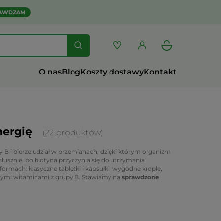
AWDZAM
O nas
Blog
Koszty dostawy
Kontakt
energię
(22 produktów)
y B i bierze udział w przemianach, dzięki którym organizm
 słusznie, bo biotyna przyczynia się do utrzymania
 formach: klasyczne tabletki i kapsułki, wygodne krople,
innymi witaminami z grupy B. Stawiamy na
sprawdzone