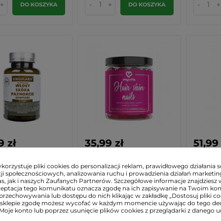
+
-
+
-
+
DO KOSZYKA
DO KOSZYKA
9 zł
35,99 zł
51,99 
Skóra Paznokcie
Hair Skin Nails Naturalne
BIOTYN
ks Cynk...
Żelki dla...
mcg (12
orzystuje pliki cookies do personalizacji reklam, prawidłowego działania s
ji społecznościowych, analizowania ruchu i prowadzienia działań marketi
Witamin
s, jak i naszych Zaufanych Partnerów. Szczegółowe informacje znajdziesz 
ceptacja tego komunikatu oznacza zgodę na ich zapisywanie na Twoim ko
aris
MyVita
MyVita
przechowywania lub dostępu do nich klikając w zakładkę „Dostosuj pliki coo
sklepie zgodę możesz wycofać w każdym momencie używając do tego d
arna:
73,54 zł
-13%
(9,55 zł)
 Moje konto lub poprzez usunięcie plików cookies z przeglądarki z danego u
+
BRAK W MAGAZYNIE
BRA
DO KOSZYKA