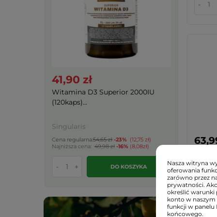
-
41,90 zł
Witamina D3 Superior 2000IU
(120kaps)...
Singularis
63,9
Cena regularna:
54,65 zł
-23%
(12,75 zł)
Najniższa cena:
49,98 zł
-16%
(8,08zł)
Włosy 
Komple
Nasza witryna wyk
-
+
DO KOSZYKA
oferowania funkc
zarówno przez na
prywatności. Ak
Singul
określić warunki 
konto w naszym 
Cena regul
funkcji w panelu
końcowego.
-