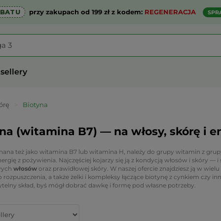
ABATU
przy zakupach od 199 zł z kodem:
REGENERACJA
SPR
sellery
órę
>
Biotyna
na (witamina B7) — na włosy, skórę i 
znana też jako witamina B7 lub witamina H, należy do grupy witamin z grup
ergię z pożywienia. Najczęściej kojarzy się ją z kondycją włosów i skóry — i
wych
włosów
oraz prawidłowej skóry. W naszej ofercie znajdziesz ją w wielu
 rozpuszczenia, a także żelki i kompleksy łączące biotynę z cynkiem czy 
ytelny skład, byś mógł dobrać dawkę i formę pod własne potrzeby.