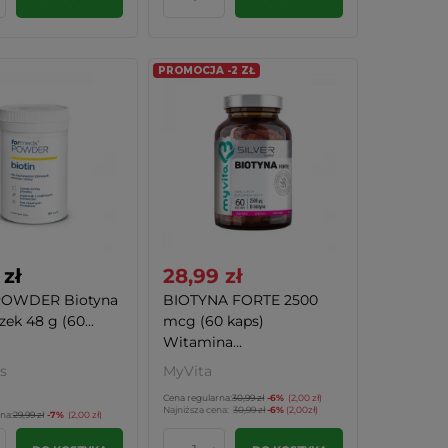
PROMOCJA -2 ZŁ
 zł
28,99 zł
 POWDER Biotyna
BIOTYNA FORTE 2500
ek 48 g (60...
mcg (60 kaps)
Witamina...
s
MyVita
Cena regularna:
30,99 zł
-6%
(2,00 zł)
Najniższa cena:
30,99 zł
-6%
(2,00zł)
na:
29,99 zł
-7%
(2,00 zł)