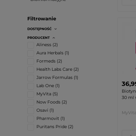
Filtrowanie
DOSTĘPNOŚĆ
PRODUCENT
Aliness
(2)
Aura Herbals
(1)
Formeds
(2)
Health Labs Care
(2)
Jarrow Formulas
(1)
36,9
Lab One
(1)
Biotyn
MyVita
(5)
30 ml w
Now Foods
(2)
Osavi
(1)
MyVit
Pharmovit
(1)
Puritans Pride
(2)
Singularis
(1)