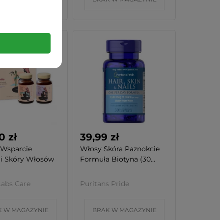
0 zł
39,99 zł
Wsparcie
Włosy Skóra Paznokcie
i Skóry Włosów
Formuła Biotyna (30...
Labs Care
Puritans Pride
K W MAGAZYNIE
BRAK W MAGAZYNIE