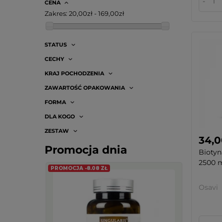
-
CENA
Skoczylas
(1)
Zakres:
20,00zł - 169,00zł
STATUS
CECHY
KRAJ POCHODZENIA
ZAWARTOŚĆ OPAKOWANIA
FORMA
DLA KOGO
ZESTAW
34,0
Promocja dnia
Bioty
2500 m
PROMOCJA -8.08 ZŁ
Osavi