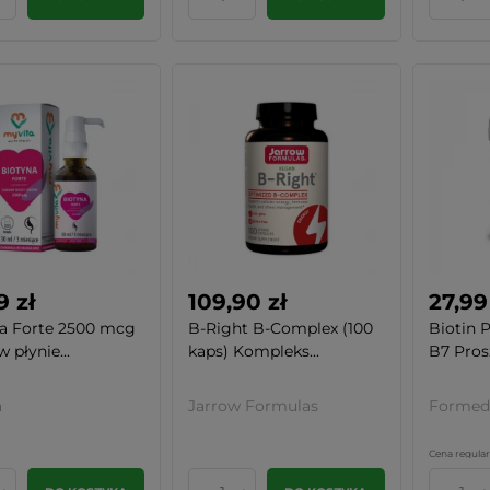
9 zł
109,90 zł
27,99
a Forte 2500 mcg
B-Right B-Complex (100
Biotin
 płynie...
kaps) Kompleks...
B7 Prosz
a
Jarrow Formulas
Formed
Cena regular