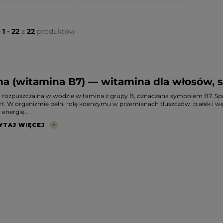
e
1 - 22
z
22
produktów
na (witamina B7) — witamina dla włosów, sk
o rozpuszczalna w wodzie witamina z grupy B, oznaczana symbolem B7. Spo
H. W organizmie pełni rolę koenzymu w przemianach tłuszczów, białek i w
energię...
YTAJ WIĘCEJ
3 ZŁ