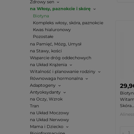
Zdrowy sen
na Włosy, paznokcie i skórę
Biotyna
Kompleks włosy, skóra, paznokcie
Kwas hialuronowy
Pozostałe
na Pamięć, Mózg, Umysł
na Stawy, kości
Wsparcie dróg oddechowych
na Układ Krążenia
Witalność i planowanie rodziny
Równowaga hormonalna
29,9
Adaptogeny
Antyoksydanty
Bioty
na Oczy, Wzrok
Witam
Skóra..
Tran
na Układ Moczowy
Alines
na Układ Nerwowy
Mama i Dziecko
-
Bioinformacyjne