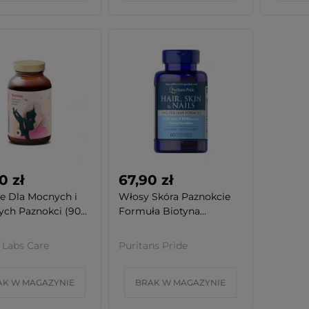
0 zł
67,90 zł
e Dla Mocnych i
Włosy Skóra Paznokcie
ch Paznokci (90...
Formuła Biotyna...
 Labs Care
Puritans Pride
AK W MAGAZYNIE
BRAK W MAGAZYNIE