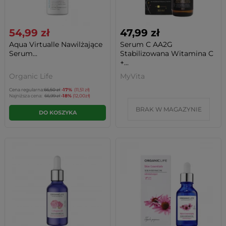
54,99 zł
47,99 zł
Aqua Virtualle Nawilżające
Serum C AA2G
Serum...
Stabilizowana Witamina C
+...
Organic Life
MyVita
Cena regularna:
66,50 zł
-17%
(11,51 zł)
Najniższa cena:
66,99 zł
-18%
(12,00zł)
BRAK W MAGAZYNIE
DO KOSZYKA