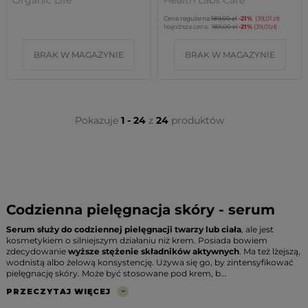
Organic Life
Health Labs Care
Cena regularna:
189,00 zł
-21%
(39,01 zł)
Najniższa cena:
189,00 zł
-21%
(39,01zł)
BRAK W MAGAZYNIE
BRAK W MAGAZYNIE
Pokazuje
1 - 24
z
24
produktów
Codzienna pielęgnacja skóry - serum
Serum służy do codziennej pielęgnacji twarzy lub ciała
, ale jest
kosmetykiem o silniejszym działaniu niż krem. Posiada bowiem
zdecydowanie
wyższe stężenie składników aktywnych
. Ma też lżejszą,
wodnistą albo żelową konsystencję. Używa się go, by zintensyfikować
pielęgnację skóry. Może być stosowane pod krem, b...
PRZECZYTAJ WIĘCEJ