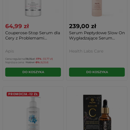
64,99 zł
239,00 zł
Couperose-Stop Serum dla
Serum Peptydowe Slow On
Cery z Problemami...
Wygładzające Serum...
Apis
Health Labs Care
Cena regularna:
78,76 zł
-17%
(13,77 zł)
Najniższa cena:
71,50 zł
-9%
(6,51zł)
DO KOSZYKA
DO KOSZYKA
PROMOCJA -12 ZŁ