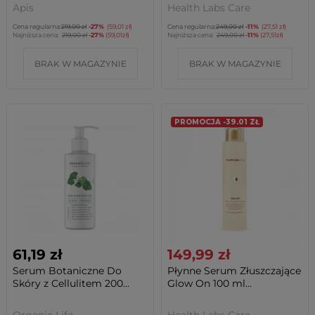
Apis
Health Labs Care
Cena regularna:
219,00 zł
-27%
(59,01 zł)
Cena regularna:
249,00 zł
-11%
(27,51 zł)
Najniższa cena:
219,00 zł
-27%
(59,01zł)
Najniższa cena:
249,00 zł
-11%
(27,51zł)
BRAK W MAGAZYNIE
BRAK W MAGAZYNIE
PROMOCJA -39.01 ZŁ
61,19 zł
149,99 zł
Serum Botaniczne Do
Płynne Serum Złuszczające
Skóry z Cellulitem 200...
Glow On 100 ml...