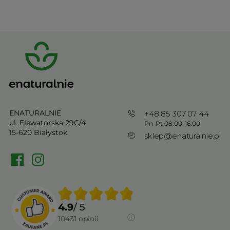
ENATURALNIE
+48 85 307 07 44
ul. Elewatorska 29C/4
Pn-Pt 08:00-16:00
15-620 Białystok
sklep@enaturalnie.pl
4.9
/ 5
10431
opinii