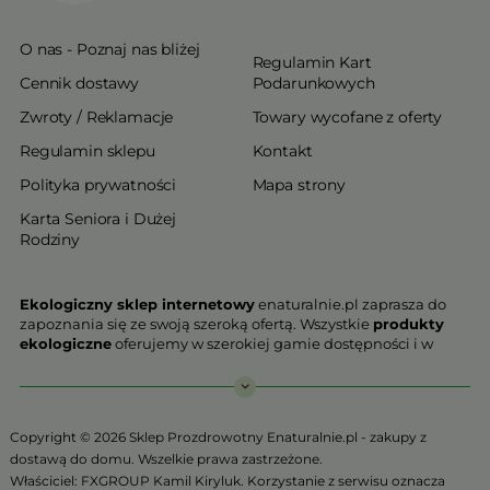
O nas - Poznaj nas bliżej
Regulamin Kart
Cennik dostawy
Podarunkowych
Zwroty / Reklamacje
Towary wycofane z oferty
Regulamin sklepu
Kontakt
Polityka prywatności
Mapa strony
Karta Seniora i Dużej
Rodziny
Ekologiczny sklep internetowy
enaturalnie.pl zaprasza do
zapoznania się ze swoją szeroką ofertą. Wszystkie
produkty
ekologiczne
oferujemy w szerokiej gamie dostępności i w
najniższych cenach. Proponowane w naszej ofercie produkty
ekologiczne charakteryzują się najwyższą jakością.
Nasz
ekologiczny sklep online
, który z przyjemnością
Copyright © 2026 Sklep Prozdrowotny Enaturalnie.pl - zakupy z
Państwu prezentujemy stawia na jakość i bezpieczeństwo
dostawą do domu. Wszelkie prawa zastrzeżone.
odżywiania. Jeśli chcesz zadbać o swoją zdrową przyszłość już
Właściciel: FXGROUP Kamil Kiryluk. Korzystanie z serwisu oznacza
teraz, niezbędna jest Ci zdrowa żywność.