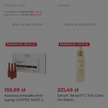
Organic Life
Canabo
Cena regularna:
58,49 zł
-6%
(3,51 zł)
Najniższa cena:
58,49 zł
-6%
(3,51zł)
BRAK W MAGAZYNIE
BRAK W MAGAZYNIE
PROMOCJA -59.01 ZŁ
PROMOCJA -27.51 ZŁ
159,99 zł
221,49 zł
Kawowa Ampułka Anti-
Serum TetraVIT C 10% Glow
Aging COFFEE SHOT z...
On Eliksir...