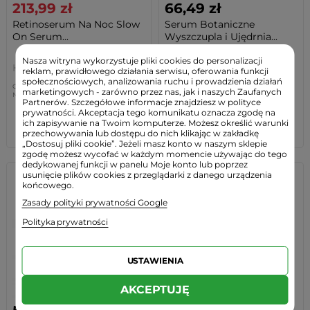
213,99 zł
66,49 zł
Retinoserum Na Noc Slow
Serum Botaniczne
On Serum...
Wyszczupla i Ujędrnia...
Nasza witryna wykorzystuje pliki cookies do personalizacji
Health Labs Care
Organic Life
reklam, prawidłowego działania serwisu, oferowania funkcji
społecznościowych, analizowania ruchu i prowadzienia działań
Cena regularna:
259,00 zł
-17%
(45,01 zł)
marketingowych - zarówno przez nas, jak i naszych Zaufanych
Najniższa cena:
259,00 zł
-17%
(45,01zł)
Partnerów. Szczegółowe informacje znajdziesz w polityce
prywatności. Akceptacja tego komunikatu oznacza zgodę na
ich zapisywanie na Twoim komputerze. Możesz określić warunki
BRAK W MAGAZYNIE
BRAK W MAGAZYNIE
przechowywania lub dostępu do nich klikając w zakładkę
„Dostosuj pliki cookie”. Jeżeli masz konto w naszym sklepie
zgodę możesz wycofać w każdym momencie używając do tego
dedykowanej funkcji w panelu Moje konto lub poprzez
usunięcie plików cookies z przeglądarki z danego urządzenia
końcowego.
Zasady polityki prywatności Google
Polityka prywatności
USTAWIENIA
AKCEPTUJĘ