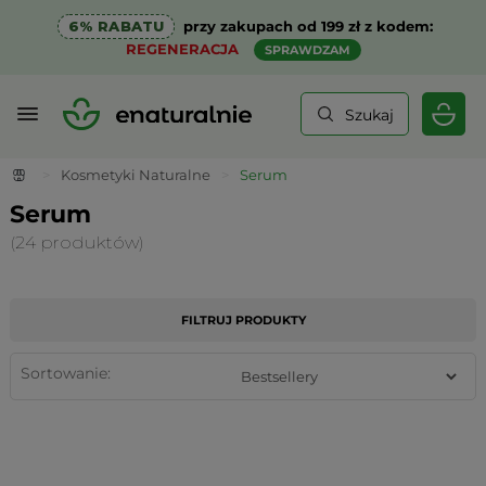
6% RABATU
przy zakupach od 199 zł z kodem:
REGENERACJA
SPRAWDZAM
Szukaj
>
Kosmetyki Naturalne
>
Serum
Serum
(24 produktów)
FILTRUJ PRODUKTY
Sortowanie: