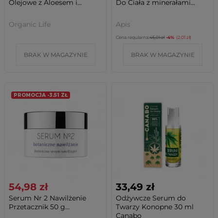
Olejowe z Aloesem i...
Do Ciała z minerałami...
Organic Life
Apis
Cena regularna:
45,01 zł
-4%
(2,01 zł)
BRAK W MAGAZYNIE
BRAK W MAGAZYNIE
PROMOCJA -3.51 ZŁ
54,98 zł
33,49 zł
Serum Nr 2 Nawilżenie
Odżywcze Serum do
Przetacznik 50 g...
Twarzy Konopne 30 ml
Canabo