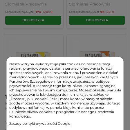
Słomiana Pracownia
Słomiana Pracownia
Cena regularna:
29,99 zł
-17%
(5,00 zł)
Cena regularna:
55,00 zł
-9%
(5,01 zł)
DO KOSZYKA
DO KOSZYKA
Nasza witryna wykorzystuje pliki cookies do personalizacji
reklam, prawidłowego działania serwisu, oferowania funkcji
społecznościowych, analizowania ruchu i prowadzienia działań
marketingowych - zarówno przez nas, jak i naszych Zaufanych
Partnerów. Szczegółowe informacje znajdziesz w polityce
prywatności. Akceptacja tego komunikatu oznacza zgodę na
ich zapisywanie na Twoim komputerze. Możesz określić warunki
przechowywania lub dostępu do nich klikając w zakładkę
12,99 zł
12,99 zł
„Dostosuj pliki cookie”. Jeżeli masz konto w naszym sklepie
zgodę możesz wycofać w każdym momencie używając do tego
Kula do Kąpieli Cytryna-
Kula do Kąpieli Imbir-
dedykowanej funkcji w panelu Moje konto lub poprzez
Mięta Ręcznie...
Cynamon Ręcznie...
usunięcie plików cookies z przeglądarki z danego urządzenia
końcowego.
Słomiana Pracownia
Słomiana Pracownia
Zasady polityki prywatności Google
Cena regularna:
15,00 zł
-13%
(2,01 zł)
Cena regularna:
15,00 zł
-13%
(2,01 zł)