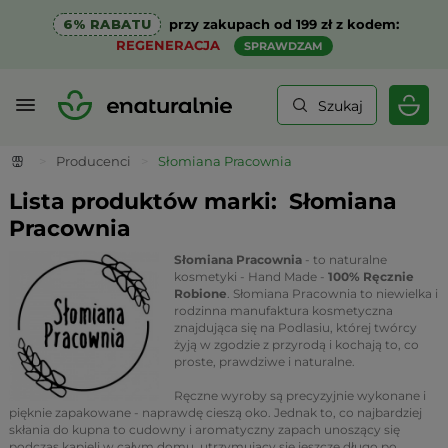
6% RABATU
przy zakupach od 199 zł z kodem:
REGENERACJA
SPRAWDZAM
Szukaj
>
Producenci
>
Słomiana Pracownia
Lista produktów marki:
Słomiana
Pracownia
Słomiana Pracownia
- to naturalne
kosmetyki - Hand Made -
100% Ręcznie
Robione
. Słomiana Pracownia to niewielka i
rodzinna manufaktura kosmetyczna
znajdująca się na Podlasiu, której twórcy
żyją w zgodzie z przyrodą i kochają to, co
proste, prawdziwe i naturalne.
Ręczne wyroby są precyzyjnie wykonane i
pięknie zapakowane - naprawdę cieszą oko. Jednak to, co najbardziej
skłania do kupna to cudowny i aromatyczny zapach unoszący się
podczas kąpieli w całym domu, utrzymujący się jeszcze długo po