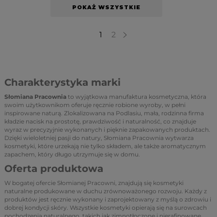
POKAŻ WSZYSTKIE
1
2
Charakterystyka marki
Słomiana Pracownia
to wyjątkowa manufaktura kosmetyczna, która
swoim użytkownikom oferuje ręcznie robione wyroby, w pełni
inspirowane naturą. Zlokalizowana na Podlasiu, mała, rodzinna firma
kładzie nacisk na prostotę, prawdziwość i naturalność, co znajduje
wyraz w precyzyjnie wykonanych i pięknie zapakowanych produktach.
Dzięki wieloletniej pasji do natury, Słomiana Pracownia wytwarza
kosmetyki, które urzekają nie tylko składem, ale także aromatycznym
zapachem, który długo utrzymuje się w domu.
Oferta produktowa
W bogatej ofercie Słomianej Pracowni, znajdują się kosmetyki
naturalne produkowane w duchu zrównoważonego rozwoju. Każdy z
produktów jest ręcznie wykonany i zaprojektowany z myślą o zdrowiu i
dobrej kondycji skóry. Wszystkie kosmetyki opierają się na surowcach
pochodzenia naturalnego, takich jak zimnotłoczone i nierafinowane