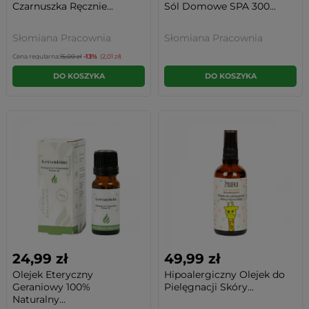
Czarnuszka Ręcznie...
Sól Domowe SPA 300...
Słomiana Pracownia
Słomiana Pracownia
Cena regularna:
15,00 zł
-13%
(2,01 zł)
DO KOSZYKA
DO KOSZYKA
24,99 zł
49,99 zł
Olejek Eteryczny
Hipoalergiczny Olejek do
Geraniowy 100%
Pielęgnacji Skóry...
Naturalny...