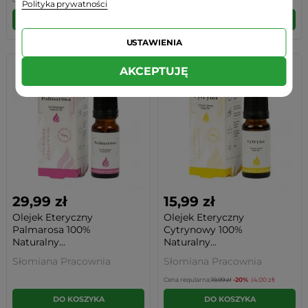
Polityka prywatności
DO KOSZYKA
DO KOSZYKA
USTAWIENIA
AKCEPTUJĘ
29,99 zł
15,99 zł
Olejek Eteryczny
Olejek Eteryczny
Palmarosa 100%
Cytrynowy 100%
Naturalny...
Naturalny...
Słomiana Pracownia
Słomiana Pracownia
Cena regularna:
19,99 zł
-20%
(4,00 zł)
DO KOSZYKA
DO KOSZYKA