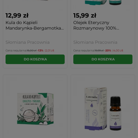
12,99 zł
15,99 zł
Kula do Kąpieli
Olejek Eteryczny
Mandarynka-Bergamotka...
Rozmarynowy 100%...
Słomiana Pracownia
Słomiana Pracownia
Cena regularna:
15,00 zł
-13%
(2,01 zł)
Cena regularna:
19,99 zł
-20%
(4,00 zł)
DO KOSZYKA
DO KOSZYKA