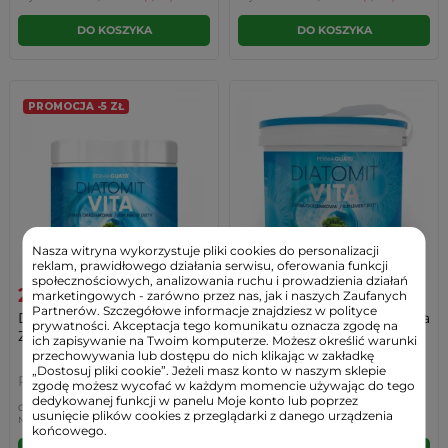
DO KOSZYKA
DO KOSZYKA
PROMOCJA -5 ZŁ
Nasza witryna wykorzystuje pliki cookies do personalizacji
reklam, prawidłowego działania serwisu, oferowania funkcji
społecznościowych, analizowania ruchu i prowadzienia działań
22,49 zł
56,00 zł
marketingowych - zarówno przez nas, jak i naszych Zaufanych
Partnerów. Szczegółowe informacje znajdziesz w polityce
DIATOMIT VITA Amorficzna
DIATOMIT VITA Amorficzna
prywatności. Akceptacja tego komunikatu oznacza zgodę na
Ziemia Okrzemkowa...
Ziemia Okrzemkowa...
ich zapisywanie na Twoim komputerze. Możesz określić warunki
przechowywania lub dostępu do nich klikając w zakładkę
„Dostosuj pliki cookie”. Jeżeli masz konto w naszym sklepie
Perma-Guard
Perma-Guard
zgodę możesz wycofać w każdym momencie używając do tego
dedykowanej funkcji w panelu Moje konto lub poprzez
Cena regularna:
27,49 zł
-18%
(5,00 zł)
usunięcie plików cookies z przeglądarki z danego urządzenia
Najniższa cena:
27,49 zł
-18%
(5,00zł)
końcowego.