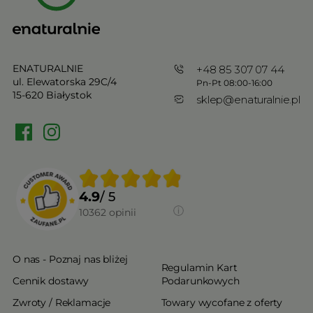
ENATURALNIE
+48 85 307 07 44
ul. Elewatorska 29C/4
Pn-Pt 08:00-16:00
15-620 Białystok
sklep@enaturalnie.pl
4.9
/ 5
10362
opinii
O nas - Poznaj nas bliżej
Regulamin Kart
Cennik dostawy
Podarunkowych
Zwroty / Reklamacje
Towary wycofane z oferty