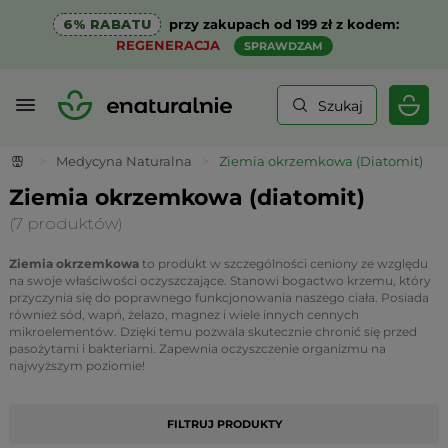
6% RABATU
przy zakupach od 199 zł z kodem:
REGENERACJA
SPRAWDZAM
Szukaj
>
Medycyna Naturalna
>
Ziemia okrzemkowa (Diatomit)
Ziemia okrzemkowa (diatomit)
(7 produktów)
Ziemia okrzemkowa
to produkt w szczególności ceniony ze względu
na swoje właściwości oczyszczające. Stanowi bogactwo krzemu, który
przyczynia się do poprawnego funkcjonowania naszego ciała. Posiada
również sód, wapń, żelazo, magnez i wiele innych cennych
mikroelementów. Dzięki temu pozwala skutecznie chronić się przed
pasożytami i bakteriami. Zapewnia oczyszczenie organizmu na
najwyższym poziomie!
FILTRUJ PRODUKTY