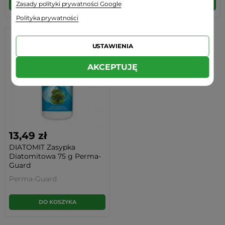
DO KOSZYKA
DO KOSZYKA
Zasady polityki prywatności Google
Polityka prywatności
USTAWIENIA
AKCEPTUJĘ
13,49 zł
DIATOMIT Zasypka
Diatomitowa 75 g Perma-
Guard
Perma-Guard
DO KOSZYKA