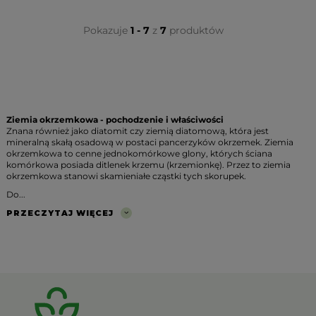
Pokazuje
1 - 7
z
7
produktów
Ziemia okrzemkowa - pochodzenie i właściwości
Znana również jako diatomit czy ziemią diatomową, która jest
mineralną skałą osadową w postaci pancerzyków okrzemek. Ziemia
okrzemkowa to cenne jednokomórkowe glony, których ściana
komórkowa posiada ditlenek krzemu (krzemionkę). Przez to ziemia
okrzemkowa stanowi skamieniałe cząstki tych skorupek.
Do...
PRZECZYTAJ WIĘCEJ