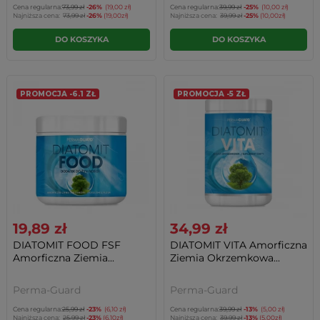
Cena regularna:
73,99 zł
-26%
(19,00 zł)
Cena regularna:
39,99 zł
-25%
(10,00 zł)
Najniższa cena:
73,99 zł
-26%
(19,00zł)
Najniższa cena:
39,99 zł
-25%
(10,00zł)
DO KOSZYKA
DO KOSZYKA
PROMOCJA -6.1 ZŁ
PROMOCJA -5 ZŁ
19,89 zł
34,99 zł
DIATOMIT FOOD FSF
DIATOMIT VITA Amorficzna
Amorficzna Ziemia...
Ziemia Okrzemkowa...
Perma-Guard
Perma-Guard
Cena regularna:
25,99 zł
-23%
(6,10 zł)
Cena regularna:
39,99 zł
-13%
(5,00 zł)
Najniższa cena:
25,99 zł
-23%
(6,10zł)
Najniższa cena:
39,99 zł
-13%
(5,00zł)