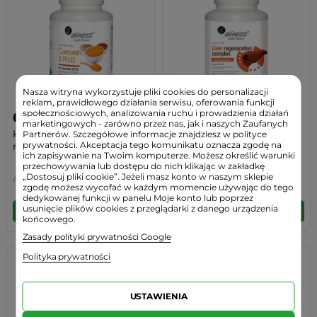
Nasza witryna wykorzystuje pliki cookies do personalizacji
reklam, prawidłowego działania serwisu, oferowania funkcji
społecznościowych, analizowania ruchu i prowadzienia działań
64,90 zł
77,90 zł
marketingowych - zarówno przez nas, jak i naszych Zaufanych
Kurkumina + Piperyna 500
Ostropest Plamisty +
Partnerów. Szczegółowe informacje znajdziesz w polityce
prywatności. Akceptacja tego komunikatu oznacza zgodę na
mg Kurkuma...
Sylimaryna +...
ich zapisywanie na Twoim komputerze. Możesz określić warunki
przechowywania lub dostępu do nich klikając w zakładkę
„Dostosuj pliki cookie”. Jeżeli masz konto w naszym sklepie
Aliness
Aliness
zgodę możesz wycofać w każdym momencie używając do tego
dedykowanej funkcji w panelu Moje konto lub poprzez
usunięcie plików cookies z przeglądarki z danego urządzenia
DO KOSZYKA
DO KOSZYKA
końcowego.
Zasady polityki prywatności Google
Polityka prywatności
USTAWIENIA