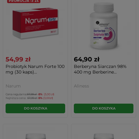
PROMOCJA -3 ZŁ
54,99 zł
64,90 zł
Probiotyk Narum Forte 100
Berberyna Siarczan 98%
mg (30 kaps)...
400 mg Berberine...
Narum
Aliness
Cena regularna:
57,99 zł
-5%
(3,00 zł)
Najniższa cena:
57,99 zł
-5%
(3,00zł)
DO KOSZYKA
DO KOSZYKA