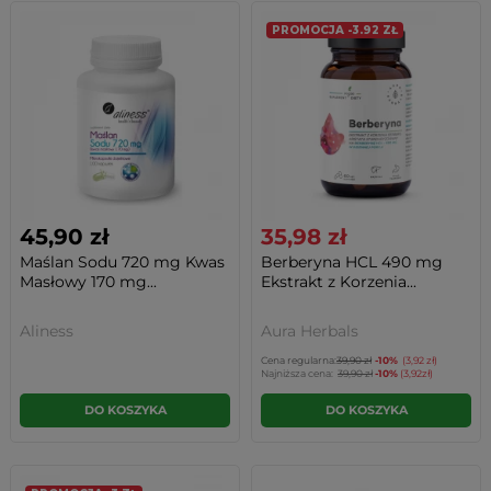
PROMOCJA -3.92 ZŁ
45,90 zł
35,98 zł
Maślan Sodu 720 mg Kwas
Berberyna HCL 490 mg
Masłowy 170 mg...
Ekstrakt z Korzenia...
Aliness
Aura Herbals
Cena regularna:
39,90 zł
-10%
(3,92 zł)
Najniższa cena:
39,90 zł
-10%
(3,92zł)
DO KOSZYKA
DO KOSZYKA