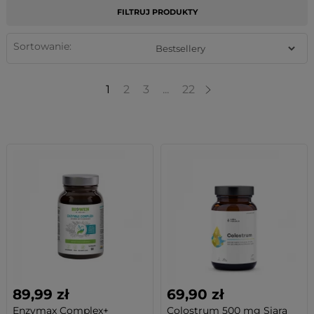
FILTRUJ PRODUKTY
Sortowanie:
1
2
3
...
22
89,99 zł
69,90 zł
Enzymax Complex+
Colostrum 500 mg Siara