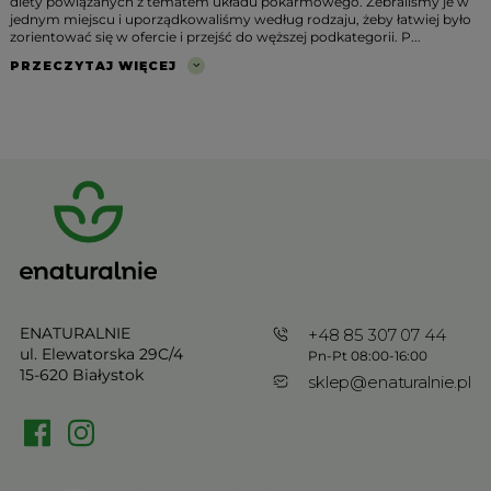
diety powiązanych z tematem układu pokarmowego. Zebraliśmy je w
jednym miejscu i uporządkowaliśmy według rodzaju, żeby łatwiej było
zorientować się w ofercie i przejść do węższej podkategorii. P...
PRZECZYTAJ WIĘCEJ
ENATURALNIE
+48 85 307 07 44
ul. Elewatorska 29C/4
Pn-Pt 08:00-16:00
15-620 Białystok
sklep@enaturalnie.pl