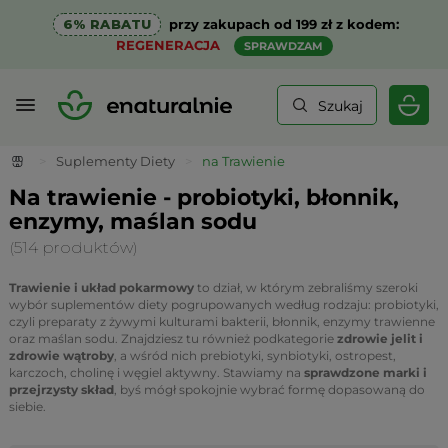
6% RABATU
przy zakupach od 199 zł z kodem:
REGENERACJA
SPRAWDZAM
Szukaj
>
Suplementy Diety
>
na Trawienie
Na trawienie - probiotyki, błonnik,
enzymy, maślan sodu
(514 produktów)
Trawienie i układ pokarmowy
to dział, w którym zebraliśmy szeroki
wybór suplementów diety pogrupowanych według rodzaju: probiotyki,
czyli preparaty z żywymi kulturami bakterii, błonnik, enzymy trawienne
oraz maślan sodu. Znajdziesz tu również podkategorie
zdrowie jelit i
zdrowie wątroby
, a wśród nich prebiotyki, synbiotyki, ostropest,
karczoch, cholinę i węgiel aktywny. Stawiamy na
sprawdzone marki i
przejrzysty skład
, byś mógł spokojnie wybrać formę dopasowaną do
siebie.