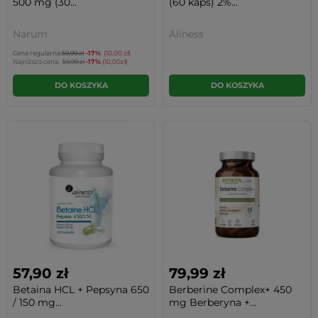
500 mg (30...
(60 kaps) 2%...
Narum
Aliness
Cena regularna:
59,99 zł
-17%
(10,00 zł)
Najniższa cena:
59,99 zł
-17%
(10,00zł)
DO KOSZYKA
DO KOSZYKA
57,90 zł
79,99 zł
Betaina HCL + Pepsyna 650
Berberine Complex+ 450
/ 150 mg...
mg Berberyna +...