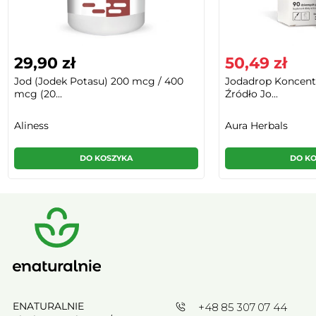
29,90 zł
50,49 zł
Jod (Jodek Potasu) 200 mcg / 400
Jodadrop Koncent
mcg (20...
Źródło Jo...
Aliness
Aura Herbals
DO KOSZYKA
DO K
ENATURALNIE
+48 85 307 07 44