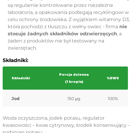
są regularnie kontrolowane przez niezależne
laboratoria, a opakowania podlegają recyklingowi w
celu ochrony środowiska. Z wyjątkiem witaminy D3,
która pochodzi z tłuszczu z wełny owiec - firma
nie
stosuje żadnych składników odzwierzęcych
, a
żaden z produktów nie był testowany na
zwierzętach.
Składniki:
Porcja dzienna
Składniki
%RWS
(1 kropla)
Jod
150 μg
100%
Woda oczyszczona, jodek potasu, regulator
kwasowości – kwas cytrynowy, środek konserwujący –
sorbinian potasu.