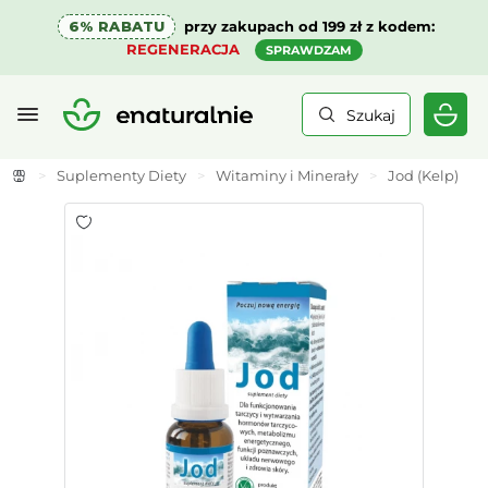
6% RABATU
przy zakupach od 199 zł z kodem:
REGENERACJA
SPRAWDZAM
Szukaj
>
Suplementy Diety
>
Witaminy i Minerały
>
Jod (Kelp)
>