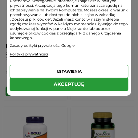
Partnerów. Szczegółowe informacje znajdziesz w polityce
prywatności. Akceptacja tego komunikatu oznacza zgodę na
ich zapisywanie na Twoim komputerze. Możesz określić warunki
przechowywania lub dostępu do nich klikając w zakładkę
„Dostosuj pliki cookie”. Jeżeli masz konto w naszym sklepie
zgodę możesz wycofać w każdym momencie używając do tego
dedykowanej funkcji w panelu Moje konto lub poprzez
usunięcie plików cookies z przeglądarki z danego urządzenia
końcowego.
84,00 zł
55,99 zł
Zasady polityki prywatności Google
GABA Probio Kwas
GABA 750mg (90kaps)
Polityka prywatności
Gamma-Aminomasłowy...
Lepszy Sen Puritan's...
USTAWIENIA
Dr. Jacob's
Puritans Pride
AKCEPTUJĘ
BRAK W MAGAZYNIE
DO KOSZYKA