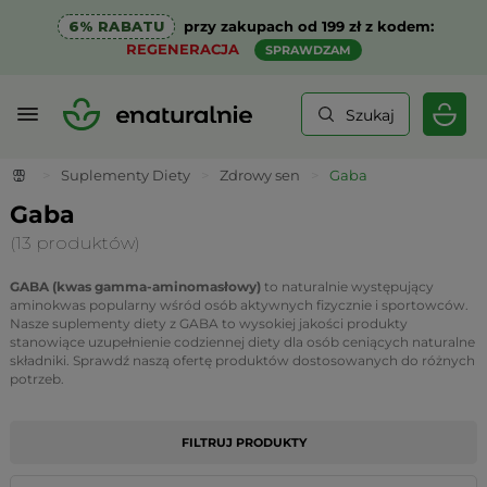
6% RABATU
przy zakupach od 199 zł z kodem:
REGENERACJA
SPRAWDZAM
Szukaj
>
Suplementy Diety
>
Zdrowy sen
>
Gaba
Gaba
(13 produktów)
GABA (kwas gamma-aminomasłowy)
to naturalnie występujący
aminokwas popularny wśród osób aktywnych fizycznie i sportowców.
Nasze suplementy diety z GABA to wysokiej jakości produkty
stanowiące uzupełnienie codziennej diety dla osób ceniących naturalne
składniki. Sprawdź naszą ofertę produktów dostosowanych do różnych
potrzeb.
FILTRUJ PRODUKTY