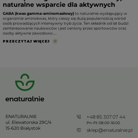
naturalne wsparcie dla aktywnych
GABA (kwas gamma-aminomasłowy)
to naturalnie występujący w
organizmie aminokwas, który cieszy się dużą popularnością wśród
osób prowadzących intensywny tryb życia. Ten składnik od lat budzi
zainteresowanie naukowców i jest ceniony przez sportowców oraz
osoby aktywne zawodowo....
PRZECZYTAJ WIĘCEJ
ENATURALNIE
+48 85 307 07 44
ul. Elewatorska 29C/4
Pn-Pt 08:00-16:00
15-620 Białystok
sklep@enaturalnie.pl