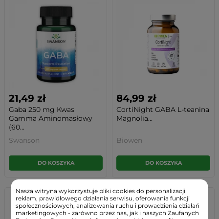
21,49 zł
84,99 zł
Gaba 250 mg Kwas
CortiNight GABA L-teanina
Gamma Aminomasłowy
Magnolia...
(60...
Swanson
Biowen
DO KOSZYKA
DO KOSZYKA
Nasza witryna wykorzystuje pliki cookies do personalizacji
reklam, prawidłowego działania serwisu, oferowania funkcji
społecznościowych, analizowania ruchu i prowadzienia działań
marketingowych - zarówno przez nas, jak i naszych Zaufanych