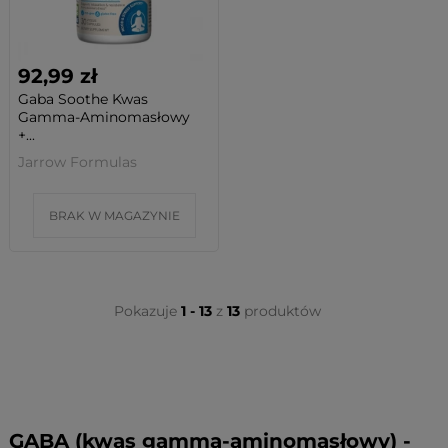
92,99 zł
Gaba Soothe Kwas
Gamma-Aminomasłowy
+...
Jarrow Formulas
BRAK W MAGAZYNIE
Pokazuje
1 - 13
z
13
produktów
GABA (kwas gamma-aminomasłowy) -