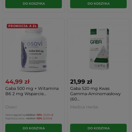
DO KOSZYKA
DO KOSZYKA
PROMOCJA -5 ZŁ
44,99 zł
21,99 zł
Gaba 500 mg + Witamina
Gaba 520 mg Kwas
B6 2 mg Wsparcie...
Gamma-Aminomasłowy
(60...
Osavi
Medica Herbs
Cena regularna:
49,99 zł
-10%
(5,00 zł)
Najniższa cena:
49,99 zł
-10%
(5,00zł)
DO KOSZYKA
DO KOSZYKA