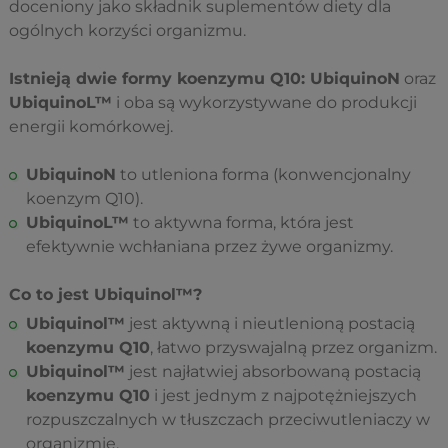
doceniony jako składnik suplementów diety dla
ogólnych korzyści organizmu.
Istnieją dwie formy koenzymu Q10: UbiquinoN
oraz
UbiquinoL™
i oba są wykorzystywane do produkcji
energii komórkowej.
UbiquinoN
to utleniona forma (konwencjonalny
koenzym Q10).
UbiquinoL™
to aktywna forma, która jest
efektywnie wchłaniana przez żywe organizmy.
Co to jest Ubiquinol™?
Ubiquinol™
jest aktywną i nieutlenioną postacią
koenzymu Q10
, łatwo przyswajalną przez organizm.
Ubiquinol™
jest najłatwiej absorbowaną postacią
koenzymu Q10
i jest jednym z najpotężniejszych
rozpuszczalnych w tłuszczach przeciwutleniaczy w
organizmie.