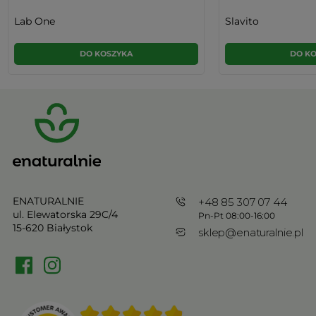
Lab One
Slavito
DO KOSZYKA
DO K
ENATURALNIE
+48 85 307 07 44
ul. Elewatorska 29C/4
Pn-Pt 08:00-16:00
15-620 Białystok
sklep@enaturalnie.pl