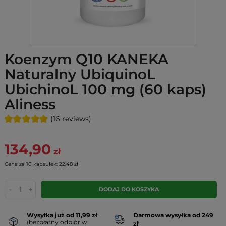
Koenzym Q10 KANEKA
Naturalny UbiquinoL
UbichinoL 100 mg (60 kaps)
Aliness
(16 reviews)
134,90
zł
Cena za 10 kapsułek: 22,48 zł
-
+
DODAJ DO KOSZYKA
Wysyłka już od 11,99 zł
Darmowa wysyłka od 249
(bezpłatny odbiór w
zł