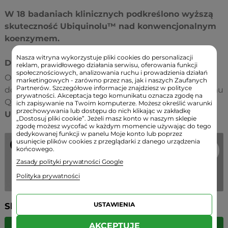
W 18 badaniach klinicznych podkreślono wyższą
skuteczność Ubiquinolu™ nad konwencjonalnym
koenzymem.
Nasza witryna wykorzystuje pliki cookies do personalizacji
Dlaczego warto spożywać Ubiquinol™?
reklam, prawidłowego działania serwisu, oferowania funkcji
społecznościowych, analizowania ruchu i prowadzienia działań
Od około 30 roku życia zdolność naszego organizmu
marketingowych - zarówno przez nas, jak i naszych Zaufanych
Partnerów. Szczegółowe informacje znajdziesz w polityce
do wytwarzania i przekształcania zwykłego koenzymu
prywatności. Akceptacja tego komunikatu oznacza zgodę na
Q10 w jego aktywną i przeciwutleniającą postać
ich zapisywanie na Twoim komputerze. Możesz określić warunki
przechowywania lub dostępu do nich klikając w zakładkę
Ubiquinol™
znacznie się zmniejsza.
„Dostosuj pliki cookie”. Jeżeli masz konto w naszym sklepie
zgodę możesz wycofać w każdym momencie używając do tego
dedykowanej funkcji w panelu Moje konto lub poprzez
usunięcie plików cookies z przeglądarki z danego urządzenia
końcowego.
Zasady polityki prywatności Google
Polityka prywatności
USTAWIENIA
Składniki:
AKCEPTUJĘ