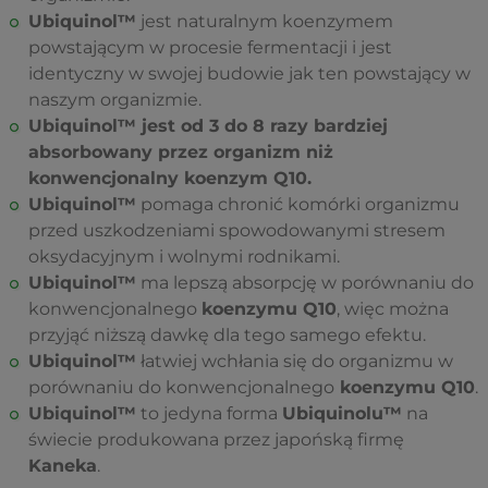
Ubiquinol™
jest naturalnym koenzymem
powstającym w procesie fermentacji i jest
identyczny w swojej budowie jak ten powstający w
naszym organizmie.
Ubiquinol™ jest od 3 do 8 razy bardziej
absorbowany przez organizm niż
konwencjonalny koenzym Q10.
Ubiquinol™
pomaga chronić komórki organizmu
przed uszkodzeniami spowodowanymi stresem
oksydacyjnym i wolnymi rodnikami.
Ubiquinol™
ma lepszą absorpcję w porównaniu do
konwencjonalnego
koenzymu Q10
, więc można
przyjąć niższą dawkę dla tego samego efektu.
Ubiquinol™
łatwiej wchłania się do organizmu w
porównaniu do konwencjonalnego
koenzymu Q10
.
Ubiquinol™
to jedyna forma
Ubiquinolu™
na
świecie produkowana przez japońską firmę
Kaneka
.