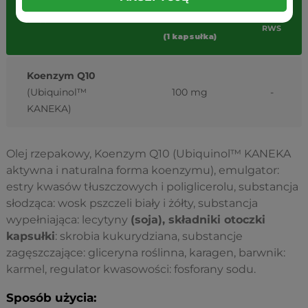
Porcja
%
Składniki
dzienna
RWS
(1 kapsułka)
Koenzym Q10
(Ubiquinol™
100 mg
-
KANEKA)
Olej rzepakowy, Koenzym Q10 (Ubiquinol™ KANEKA
aktywna i naturalna forma koenzymu), emulgator:
estry kwasów tłuszczowych i poliglicerolu, substancja
słodząca: wosk pszczeli biały i żółty, substancja
wypełniająca: lecytyny
(soja), składniki otoczki
kapsułki
: skrobia kukurydziana, substancje
zagęszczające: gliceryna roślinna, karagen, barwnik:
karmel, regulator kwasowości: fosforany sodu.
Sposób użycia: