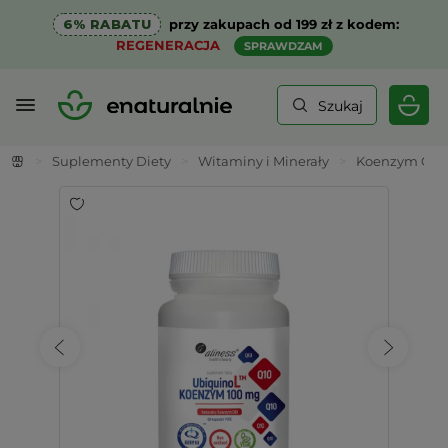
6% RABATU
przy zakupach od 199 zł z kodem:
REGENERACJA
SPRAWDZAM
Szukaj
>
Suplementy Diety
>
Witaminy i Minerały
>
Koenzym Q10