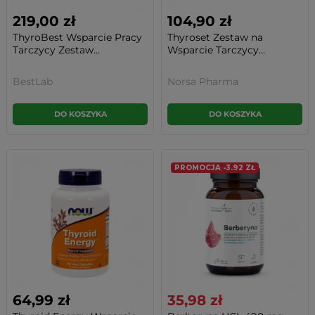
219,00 zł
104,90 zł
ThyroBest Wsparcie Pracy
Thyroset Zestaw na
Tarczycy Zestaw...
Wsparcie Tarczycy...
BestLab
Norsa Pharma
DO KOSZYKA
DO KOSZYKA
PROMOCJA -3.92 ZŁ
64,99 zł
35,98 zł