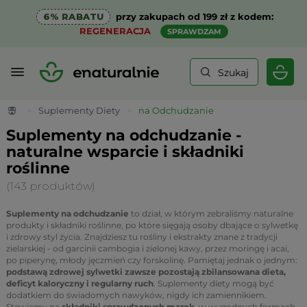
6% RABATU
przy zakupach od 199 zł z kodem:
REGENERACJA
SPRAWDZAM
Szukaj
>
Suplementy Diety
>
na Odchudzanie
Suplementy na odchudzanie -
naturalne wsparcie i składniki
roślinne
(143 produktów)
Suplementy na odchudzanie
to dział, w którym zebraliśmy naturalne
produkty i składniki roślinne, po które sięgają osoby dbające o sylwetkę
i zdrowy styl życia. Znajdziesz tu rośliny i ekstrakty znane z tradycji
zielarskiej - od garcinii cambogia i zielonej kawy, przez moringę i acai,
po piperynę, młody jęczmień czy forskolinę. Pamiętaj jednak o jednym:
podstawą zdrowej sylwetki zawsze pozostają zbilansowana dieta,
deficyt kaloryczny i regularny ruch
. Suplementy diety mogą być
dodatkiem do świadomych nawyków, nigdy ich zamiennikiem.
Stawiamy na
składniki sprawdzonych marek
, w wygodnych formach -