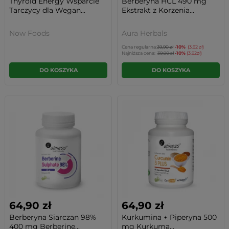
Thyroid Energy Wsparcie
Berberyna HCL 490 mg
Tarczycy dla Wegan...
Ekstrakt z Korzenia...
Now Foods
Aura Herbals
Cena regularna:
39,90 zł
-10%
(3,92 zł)
Najniższa cena:
39,90 zł
-10%
(3,92zł)
DO KOSZYKA
DO KOSZYKA
64,90 zł
64,90 zł
Berberyna Siarczan 98%
Kurkumina + Piperyna 500
400 mg Berberine...
mg Kurkuma...