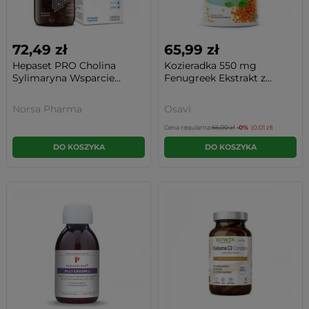
72,49 zł
65,99 zł
Hepaset PRO Cholina
Kozieradka 550 mg
Sylimaryna Wsparcie...
Fenugreek Ekstrakt z...
Norsa Pharma
Osavi
Cena regularna:
66,00 zł
-0%
(0,01 zł)
DO KOSZYKA
DO KOSZYKA