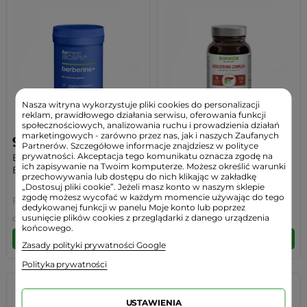
Nasza witryna wykorzystuje pliki cookies do personalizacji
reklam, prawidłowego działania serwisu, oferowania funkcji
społecznościowych, analizowania ruchu i prowadzienia działań
marketingowych - zarówno przez nas, jak i naszych Zaufanych
92,99 zł
86,99 zł
Partnerów. Szczegółowe informacje znajdziesz w polityce
prywatności. Akceptacja tego komunikatu oznacza zgodę na
BICAPS Berberine+
Hepa Strong Complex+
ich zapisywanie na Twoim komputerze. Możesz określić warunki
Berberyna HCL 485 mg z...
Wsparcie Pracy...
przechowywania lub dostępu do nich klikając w zakładkę
„Dostosuj pliki cookie”. Jeżeli masz konto w naszym sklepie
zgodę możesz wycofać w każdym momencie używając do tego
Formeds
Biowen
dedykowanej funkcji w panelu Moje konto lub poprzez
usunięcie plików cookies z przeglądarki z danego urządzenia
Cena regularna:
99,99 zł
-7%
(7,00 zł)
końcowego.
DO KOSZYKA
DO KOSZYKA
Zasady polityki prywatności Google
Polityka prywatności
USTAWIENIA