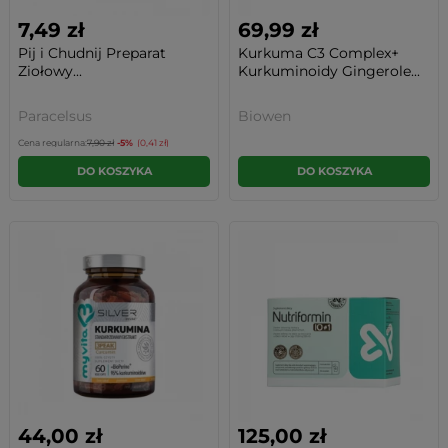
7,49 zł
69,99 zł
Pij i Chudnij Preparat
Kurkuma C3 Complex+
Ziołowy...
Kurkuminoidy Gingerole...
Paracelsus
Biowen
Cena regularna:
7,90 zł
-5%
(0,41 zł)
DO KOSZYKA
DO KOSZYKA
44,00 zł
125,00 zł