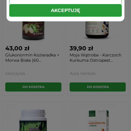
AKCEPTUJĘ
43,00 zł
39,90 zł
Glukonormin Kozieradka +
Moja Wątroba - Karczoch
Morwa Biała (60...
Kurkuma Ostropest...
Skoczylas
Aura Herbals
DO KOSZYKA
DO KOSZYKA