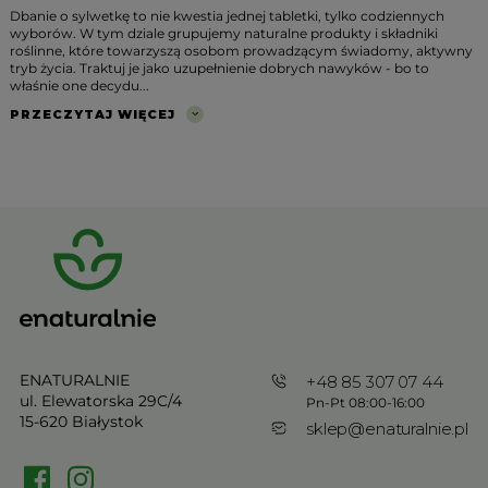
Dbanie o sylwetkę to nie kwestia jednej tabletki, tylko codziennych
wyborów. W tym dziale grupujemy naturalne produkty i składniki
roślinne, które towarzyszą osobom prowadzącym świadomy, aktywny
tryb życia. Traktuj je jako uzupełnienie dobrych nawyków - bo to
właśnie one decydu...
PRZECZYTAJ WIĘCEJ
ENATURALNIE
+48 85 307 07 44
ul. Elewatorska 29C/4
Pn-Pt 08:00-16:00
15-620 Białystok
sklep@enaturalnie.pl