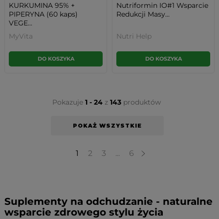
KURKUMINA 95% +
Nutriformin IO#1 Wsparcie
PIPERYNA (60 kaps)
Redukcji Masy...
VEGE...
MyVita
Nutri Help
DO KOSZYKA
DO KOSZYKA
Pokazuje
1 - 24
z
143
produktów
POKAŻ WSZYSTKIE
1
2
3
...
6
Suplementy na odchudzanie - naturalne
wsparcie zdrowego stylu życia