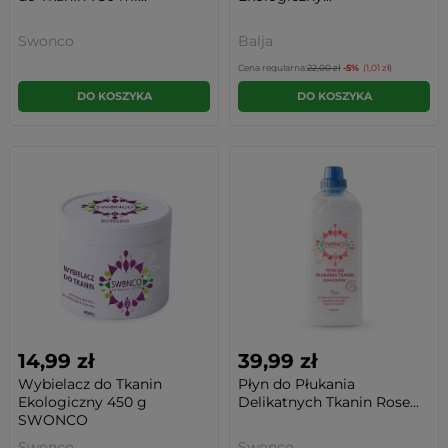
Swonco
Balja
Cena regularna:
22,00 zł
-5%
(1,01 zł)
DO KOSZYKA
DO KOSZYKA
14,99 zł
39,99 zł
Wybielacz do Tkanin
Płyn do Płukania
Ekologiczny 450 g
Delikatnych Tkanin Rose...
SWONCO
Swonco
Swonco