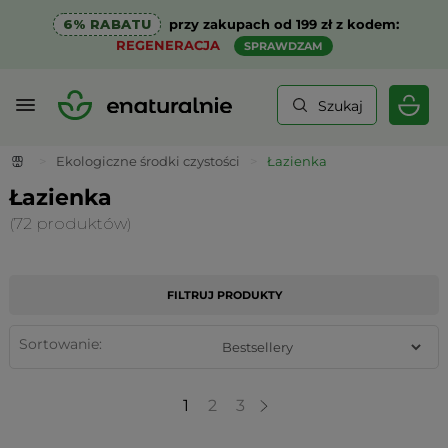
6% RABATU
przy zakupach od 199 zł z kodem:
REGENERACJA
SPRAWDZAM
Szukaj
>
Ekologiczne środki czystości
>
Łazienka
Łazienka
(72 produktów)
FILTRUJ PRODUKTY
Sortowanie:
1
2
3