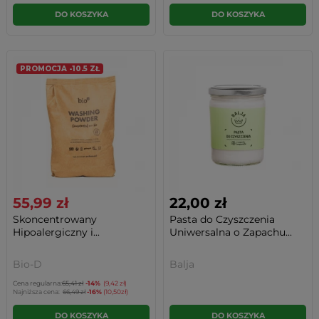
DO KOSZYKA
DO KOSZYKA
PROMOCJA -10.5 ZŁ
55,99 zł
22,00 zł
Skoncentrowany
Pasta do Czyszczenia
Hipoalergiczny i...
Uniwersalna o Zapachu...
Bio-D
Balja
Cena regularna:
65,41 zł
-14%
(9,42 zł)
Najniższa cena:
66,49 zł
-16%
(10,50zł)
DO KOSZYKA
DO KOSZYKA