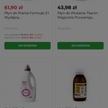
61,90 zł
43,98 zł
Płyn do Prania Formuła 3:1
Płyn do Płukania Tkanin
Wydajny...
Magiczna Prowansja...
Swonco
Swonco
Cena regularna:
65,99 zł
-6%
(4,09 zł)
Najniższa cena:
65,99 zł
-6%
(4,09zł)
DO KOSZYKA
DO KOSZYKA