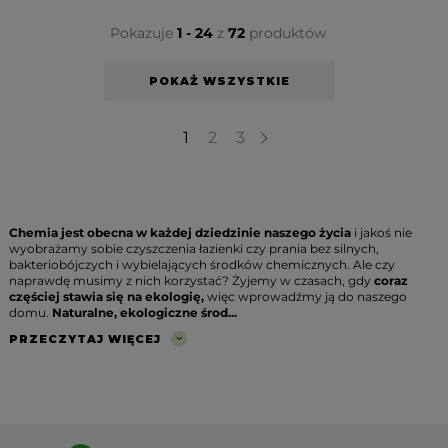
Pokazuje
1 - 24
z
72
produktów
POKAŻ WSZYSTKIE
1
2
3
Chemia jest obecna w każdej dziedzinie naszego życia
i jakoś nie
wyobrażamy sobie czyszczenia łazienki czy prania bez silnych,
bakteriobójczych i wybielających środków chemicznych. Ale czy
naprawdę musimy z nich korzystać? Żyjemy w czasach, gdy
coraz
częściej stawia się na ekologię,
więc wprowadźmy ją do naszego
domu.
Naturalne, ekologiczne środ...
PRZECZYTAJ WIĘCEJ