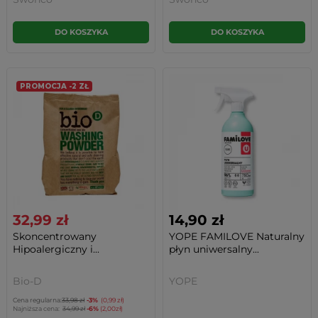
DO KOSZYKA
DO KOSZYKA
PROMOCJA -2 ZŁ
32,99 zł
14,90 zł
Skoncentrowany
YOPE FAMILOVE Naturalny
Hipoalergiczny i...
płyn uniwersalny...
Bio-D
YOPE
Cena regularna:
33,98 zł
-3%
(0,99 zł)
Najniższa cena:
34,99 zł
-6%
(2,00zł)