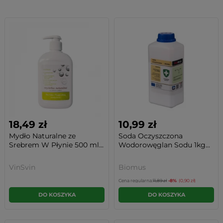
18,49 zł
10,99 zł
Mydło Naturalne ze
Soda Oczyszczona
Srebrem W Płynie 500 ml...
Wodorowęglan Sodu 1kg...
VinSvin
Biomus
Cena regularna:
11,89 zł
-8%
(0,90 zł)
DO KOSZYKA
DO KOSZYKA