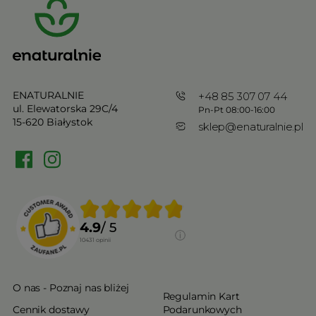
ENATURALNIE
+48 85 307 07 44
ul. Elewatorska 29C/4
Pn-Pt 08:00-16:00
15-620 Białystok
sklep@enaturalnie.pl
4.9
/ 5
10431
opinii
O nas - Poznaj nas bliżej
Regulamin Kart
Cennik dostawy
Podarunkowych