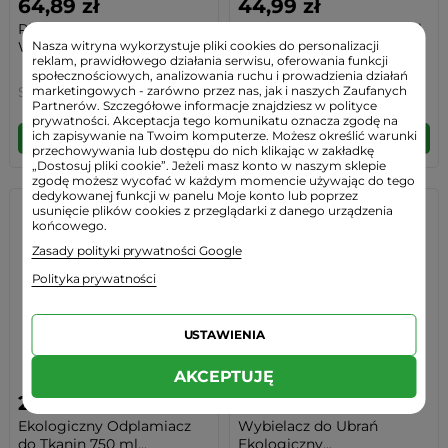
64,89 zł
44,99 zł
Płyn do Prania Formuła 3:1
Chloryn Sodu MMS 100 ml
Nasza witryna wykorzystuje pliki cookies do personalizacji
Wydajny Lawenda...
NaClO2 Biomus
reklam, prawidłowego działania serwisu, oferowania funkcji
społecznościowych, analizowania ruchu i prowadzienia działań
marketingowych - zarówno przez nas, jak i naszych Zaufanych
Swonco
Biomus
Partnerów. Szczegółowe informacje znajdziesz w polityce
prywatności. Akceptacja tego komunikatu oznacza zgodę na
ich zapisywanie na Twoim komputerze. Możesz określić warunki
DO KOSZYKA
DO KOSZYKA
przechowywania lub dostępu do nich klikając w zakładkę
„Dostosuj pliki cookie”. Jeżeli masz konto w naszym sklepie
zgodę możesz wycofać w każdym momencie używając do tego
dedykowanej funkcji w panelu Moje konto lub poprzez
usunięcie plików cookies z przeglądarki z danego urządzenia
końcowego.
Zasady polityki prywatności Google
Polityka prywatności
USTAWIENIA
AKCEPTUJĘ
24,99 zł
20,99 zł
Ekologiczny Odplamiacz
Wybielacz do Ubrań
do Tkanin 750 ml...
Ekologiczny...