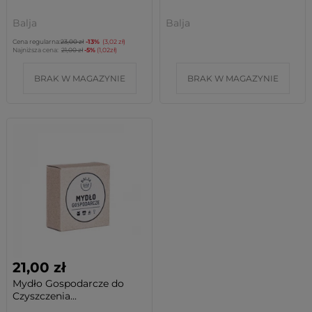
Balja
Balja
Cena regularna:
23,00 zł
-13%
(3,02 zł)
Najniższa cena:
21,00 zł
-5%
(1,02zł)
BRAK W MAGAZYNIE
BRAK W MAGAZYNIE
21,00 zł
Mydło Gospodarcze do
Czyszczenia...