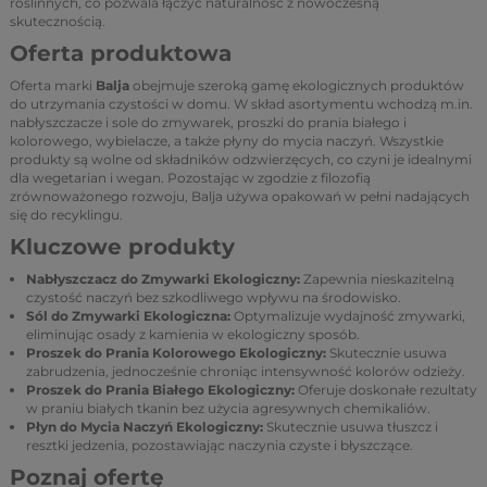
roślinnych, co pozwala łączyć naturalność z nowoczesną
skutecznością.
Oferta produktowa
Oferta marki
Balja
obejmuje szeroką gamę ekologicznych produktów
do utrzymania czystości w domu. W skład asortymentu wchodzą m.in.
nabłyszczacze i sole do zmywarek, proszki do prania białego i
kolorowego, wybielacze, a także płyny do mycia naczyń. Wszystkie
produkty są wolne od składników odzwierzęcych, co czyni je idealnymi
dla wegetarian i wegan. Pozostając w zgodzie z filozofią
zrównoważonego rozwoju, Balja używa opakowań w pełni nadających
się do recyklingu.
Kluczowe produkty
Nabłyszczacz do Zmywarki Ekologiczny:
Zapewnia nieskazitelną
czystość naczyń bez szkodliwego wpływu na środowisko.
Sól do Zmywarki Ekologiczna:
Optymalizuje wydajność zmywarki,
eliminując osady z kamienia w ekologiczny sposób.
Proszek do Prania Kolorowego Ekologiczny:
Skutecznie usuwa
zabrudzenia, jednocześnie chroniąc intensywność kolorów odzieży.
Proszek do Prania Białego Ekologiczny:
Oferuje doskonałe rezultaty
w praniu białych tkanin bez użycia agresywnych chemikaliów.
Płyn do Mycia Naczyń Ekologiczny:
Skutecznie usuwa tłuszcz i
resztki jedzenia, pozostawiając naczynia czyste i błyszczące.
Poznaj ofertę