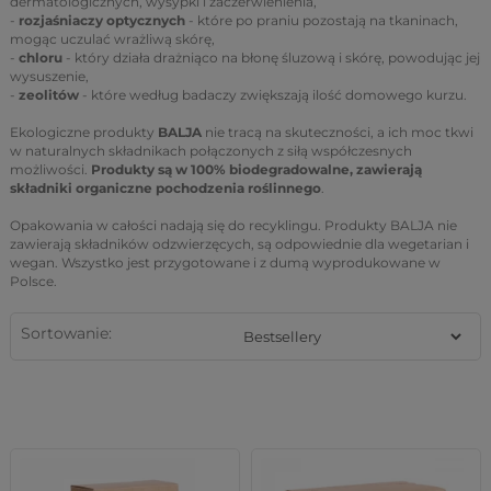
dermatologicznych, wysypki i zaczerwienienia,
-
rozjaśniaczy optycznych
- które po praniu pozostają na tkaninach,
mogąc uczulać wrażliwą skórę,
-
chloru
- który działa drażniąco na błonę śluzową i skórę, powodując jej
wysuszenie,
-
zeolitów
- które według badaczy zwiększają ilość domowego kurzu.
Ekologiczne produkty
BALJA
nie tracą na skuteczności, a ich moc tkwi
w naturalnych składnikach połączonych z siłą współczesnych
możliwości.
Produkty są w 100% biodegradowalne, zawierają
składniki organiczne pochodzenia roślinnego
.
Opakowania w całości nadają się do recyklingu. Produkty BALJA nie
zawierają składników odzwierzęcych, są odpowiednie dla wegetarian i
wegan. Wszystko jest przygotowane i z dumą wyprodukowane w
Polsce.
Sortowanie: