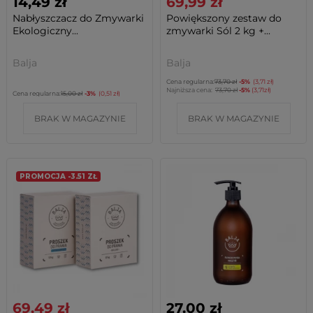
14,49 zł
69,99 zł
Nabłyszczacz do Zmywarki
Powiększony zestaw do
Ekologiczny...
zmywarki Sól 2 kg +...
Balja
Balja
Cena regularna:
73,70 zł
-5%
(3,71 zł)
Najniższa cena:
73,70 zł
-5%
(3,71zł)
Cena regularna:
15,00 zł
-3%
(0,51 zł)
BRAK W MAGAZYNIE
BRAK W MAGAZYNIE
PROMOCJA -3.51 ZŁ
69,49 zł
27,00 zł