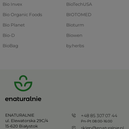
Bio Invex
BioTechUSA
Bio Organic Foods
BIOTOMED
Bio Planet
Bioturm
Bio-D
Biowen
BioBag
by.herbs
ENATURALNIE
+48 85 307 07 44
ul. Elewatorska 29C/4
Pn-Pt 08:00-16:00
15-620 Białystok
sklep@enaturalnie.pl