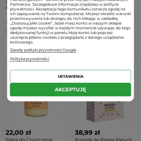
Zestaw do zmywarki Sól 2
Proszek do Prania Białego
Partnerów. Szczegółowe informacje znajdziesz w polityce
kg + Nabłyszczacz...
Ekologiczny...
prywatności. Akceptacja tego komunikatu oznacza zgodę na
ich zapisywanie na Twoim komputerze. Możesz określić warunki
przechowywania lub dostępu do nich klikając w zakładkę
Balja
Balja
„Dostosuj pliki cookie”. Jeżeli masz konto w naszym sklepie
zgodę możesz wycofać w każdym momencie używając do tego
Cena regularna:
52,70 zł
-7%
(3,91 zł)
dedykowanej funkcji w panelu Moje konto lub poprzez
Najniższa cena:
52,70 zł
-7%
(3,91zł)
Cena regularna:
39,50 zł
-4%
(1,51 zł)
usunięcie plików cookies z przeglądarki z danego urządzenia
końcowego.
BRAK W MAGAZYNIE
BRAK W MAGAZYNIE
Zasady polityki prywatności Google
Polityka prywatności
USTAWIENIA
AKCEPTUJĘ
22,00 zł
38,99 zł
Pasta do Czyszczenia
Proszek do Prania Pieluch