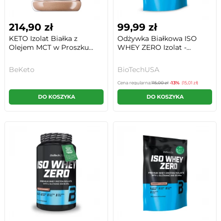
214,90 zł
99,99 zł
KETO Izolat Białka z
Odżywka Białkowa ISO
Olejem MCT w Proszku...
WHEY ZERO Izolat -...
BeKeto
BioTechUSA
Cena regularna:
115,00 zł
-13%
(15,01 zł)
DO KOSZYKA
DO KOSZYKA