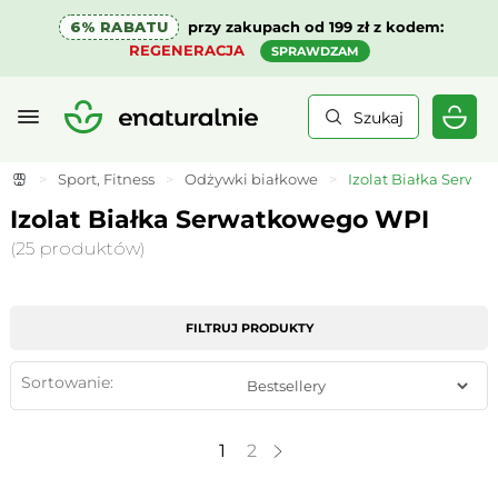
6% RABATU
przy zakupach od 199 zł z kodem:
REGENERACJA
SPRAWDZAM
Szukaj
>
Sport, Fitness
>
Odżywki białkowe
>
Izolat Białka Serwa
Izolat Białka Serwatkowego WPI
(25 produktów)
FILTRUJ PRODUKTY
Sortowanie:
1
2