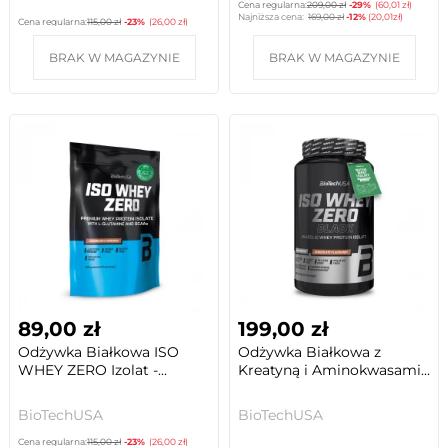
Cena regularna:
209,00 zł
-29%
(60,01 zł)
Najniższa cena:
169,00 zł
-12%
(20,01zł)
Cena regularna:
115,00 zł
-23%
(26,00 zł)
BRAK W MAGAZYNIE
BRAK W MAGAZYNIE
89,00 zł
199,00 zł
Odżywka Białkowa ISO
Odżywka Białkowa z
WHEY ZERO Izolat -...
Kreatyną i Aminokwasami...
BioTechUSA
BioTechUSA
Cena regularna:
115,00 zł
-23%
(26,00 zł)