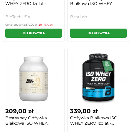
WHEY ZERO Izolat -...
Białkowa ISO WHEY...
BioTechUSA
BestLab
Cena regularna:
379,00 zł
-2%
(9,10 zł)
DO KOSZYKA
DO KOSZYKA
209,00 zł
339,00 zł
BestWhey Odżywka
Odżywka Białkowa ISO
Białkowa ISO WHEY...
WHEY ZERO Izolat -...