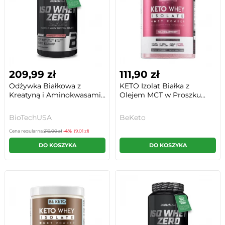
209,99 zł
111,90 zł
Odżywka Białkowa z
KETO Izolat Białka z
Kreatyną i Aminokwasami...
Olejem MCT w Proszku...
BioTechUSA
BeKeto
Cena regularna:
219,00 zł
-4%
(9,01 zł)
DO KOSZYKA
DO KOSZYKA