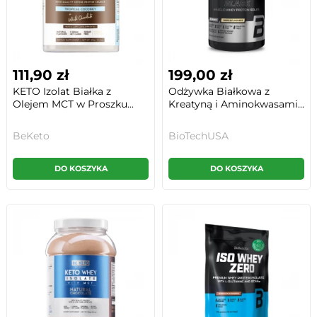
111,90 zł
199,00 zł
KETO Izolat Białka z
Odżywka Białkowa z
Olejem MCT w Proszku...
Kreatyną i Aminokwasami...
BeKeto
BioTechUSA
DO KOSZYKA
DO KOSZYKA