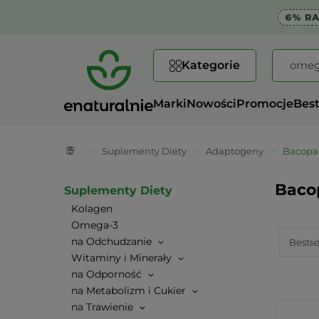
6% R
Kategorie
Marki
Nowości
Promocje
Best
>
Suplementy Diety
>
Adaptogeny
>
Bacopa 
Baco
Suplementy Diety
Kolagen
Omega-3
na Odchudzanie
Witaminy i Minerały
na Odporność
na Metabolizm i Cukier
na Trawienie