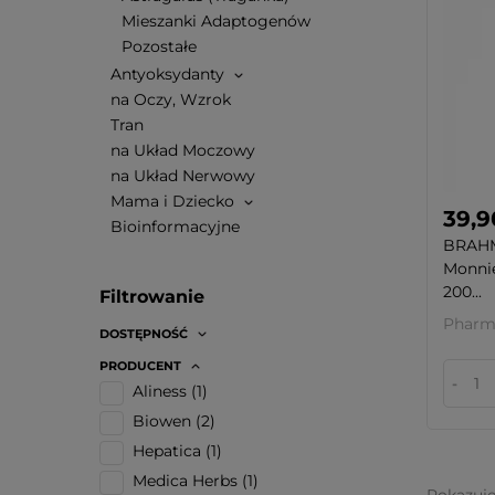
Mieszanki Adaptogenów
Pozostałe
Antyoksydanty
na Oczy, Wzrok
Tran
na Układ Moczowy
na Układ Nerwowy
Mama i Dziecko
39,9
Bioinformacyjne
BRAHM
Monnie
200...
Filtrowanie
Pharm
DOSTĘPNOŚĆ
PRODUCENT
-
Aliness
(1)
Biowen
(2)
Hepatica
(1)
Medica Herbs
(1)