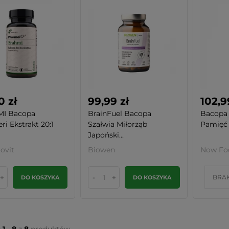
0 zł
99,99 zł
102,9
I Bacopa
BrainFuel Bacopa
Bacopa 
ri Ekstrakt 20:1
Szałwia Miłorząb
Pamięć i
Japoński...
ovit
Biowen
Now Fo
+
-
+
BRA
DO KOSZYKA
DO KOSZYKA