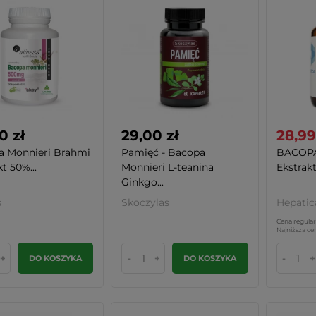
0 zł
29,00 zł
28,99
a Monnieri Brahmi
Pamięć - Bacopa
BACOPA
t 50%...
Monnieri L-teanina
Ekstrakt
Ginkgo...
s
Skoczylas
Hepatic
Cena regular
Najniższa ce
+
-
+
-
+
DO KOSZYKA
DO KOSZYKA