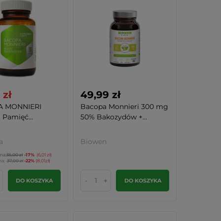
 zł
49,99 zł
 MONNIERI
Bacopa Monnieri 300 mg
 Pamięć...
50% Bakozydów +...
a
Biowen
na:
35,00 zł
-17%
(6,01 zł)
na:
37,00 zł
-22%
(8,01zł)
-
+
DO KOSZYKA
DO KOSZYKA