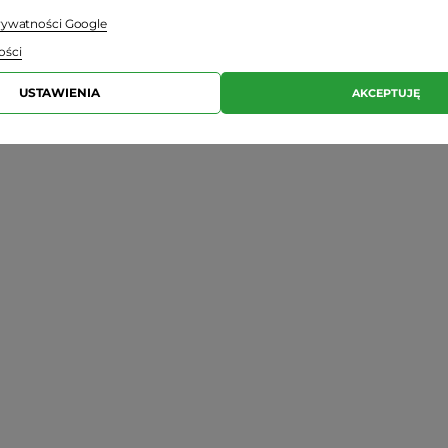
prywatności Google
ości
USTAWIENIA
AKCEPTUJĘ