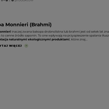
e
1 - 8
z
8
produktów
a Monnieri (Brahmi)
onnieri
inaczej zwana bakopa drobnolistna lub brahmi jest od setek lat z
to cenne źródło saponin. To one wpływają na przyspieszenie spalania tłusz
tacja naturalnymi ekologicznymi produktami
, które znaj...
YTAJ WIĘCEJ