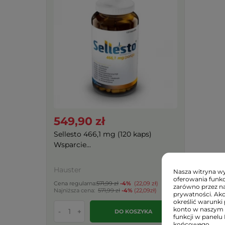
549,90 zł
Sellesto 466,1 mg (120 kaps)
Wsparcie...
Hauster
Nasza witryna wyk
oferowania funkc
Cena regularna:
571,99 zł
-4%
(22,09 zł)
zarówno przez na
Najniższa cena:
571,99 zł
-4%
(22,09zł)
prywatności. Ak
określić warunki 
konto w naszym 
-
+
DO KOSZYKA
funkcji w panelu
końcowego.