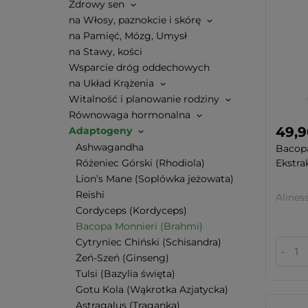
Zdrowy sen
na Włosy, paznokcie i skórę
na Pamięć, Mózg, Umysł
na Stawy, kości
Wsparcie dróg oddechowych
na Układ Krążenia
Witalność i planowanie rodziny
Równowaga hormonalna
49,9
Adaptogeny
Ashwagandha
Bacop
Ekstrak
Różeniec Górski (Rhodiola)
Lion’s Mane (Soplówka jeżowata)
Reishi
Alines
Cordyceps (Kordyceps)
Bacopa Monnieri (Brahmi)
Cytryniec Chiński (Schisandra)
-
Żeń-Szeń (Ginseng)
Tulsi (Bazylia święta)
Gotu Kola (Wąkrotka Azjatycka)
Astragalus (Traganka)