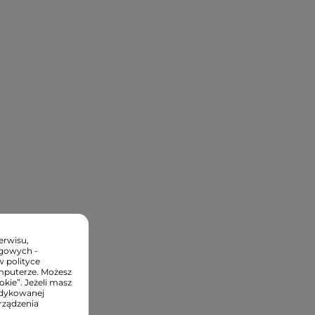
erwisu,
ngowych -
w polityce
mputerze. Możesz
kie”. Jeżeli masz
edykowanej
rządzenia