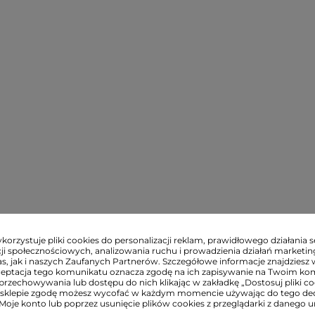
orzystuje pliki cookies do personalizacji reklam, prawidłowego działania s
ji społecznościowych, analizowania ruchu i prowadzienia działań marketi
s, jak i naszych Zaufanych Partnerów. Szczegółowe informacje znajdziesz 
ceptacja tego komunikatu oznacza zgodę na ich zapisywanie na Twoim ko
przechowywania lub dostępu do nich klikając w zakładkę „Dostosuj pliki coo
sklepie zgodę możesz wycofać w każdym momencie używając do tego d
 Moje konto lub poprzez usunięcie plików cookies z przeglądarki z danego u