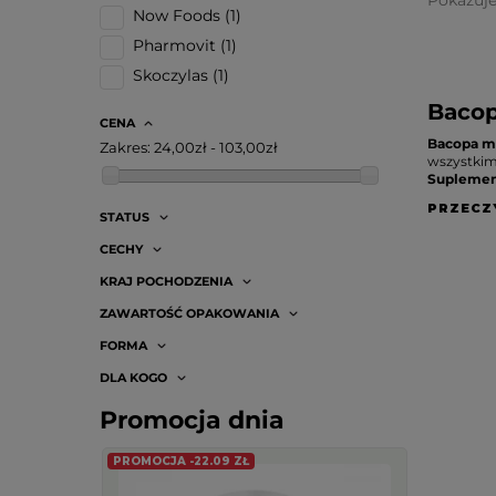
Pokazuj
Now Foods
(1)
Pharmovit
(1)
Skoczylas
(1)
Bacop
CENA
Bacopa m
Zakres:
24,00zł - 103,00zł
wszystkim 
Suplemen
PRZECZ
STATUS
CECHY
KRAJ POCHODZENIA
ZAWARTOŚĆ OPAKOWANIA
FORMA
DLA KOGO
Promocja dnia
PROMOCJA -22.09 ZŁ