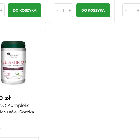
+
-
+
-
+
DO KOSZYKA
DO KOSZYKA
0 zł
INO Kompleks
wasów Gorzka...
s