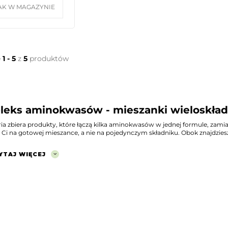
AK W MAGAZYNIE
e
1 - 5
z
5
produktów
eks aminokwasów - mieszanki wieloskła
ria zbiera produkty, które łączą kilka aminokwasów w jednej formule, zam
 Ci na gotowej mieszance, a nie na pojedynczym składniku. Obok znajdzies
YTAJ WIĘCEJ