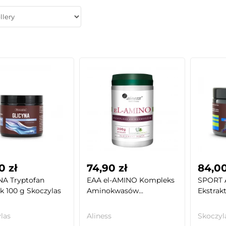
0 zł
74,90 zł
84,00
NA Tryptofan
EAA el-AMINO Kompleks
SPORT A
k 100 g Skoczylas
Aminokwasów...
Ekstrakt
las
Aliness
Skoczyl