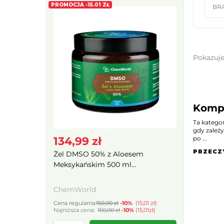
PROMOCJA -15.01 ZŁ
BR
Pokazuj
Kompl
Ta katego
gdy zależy
134,99 zł
po ...
PRZECZ
Żel DMSO 50% z Aloesem
Meksykańskim 500 ml...
ChemWorld
Cena regularna:
150,00 zł
-10%
(15,01 zł)
Najniższa cena:
150,00 zł
-10%
(15,01zł)