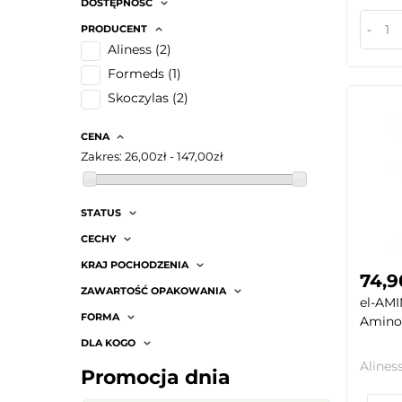
DOSTĘPNOŚĆ
-
PRODUCENT
Aliness
(2)
Formeds
(1)
Skoczylas
(2)
CENA
Zakres:
26,00zł - 147,00zł
STATUS
CECHY
KRAJ POCHODZENIA
74,9
ZAWARTOŚĆ OPAKOWANIA
el-AM
FORMA
Aminok
DLA KOGO
Alines
Promocja dnia