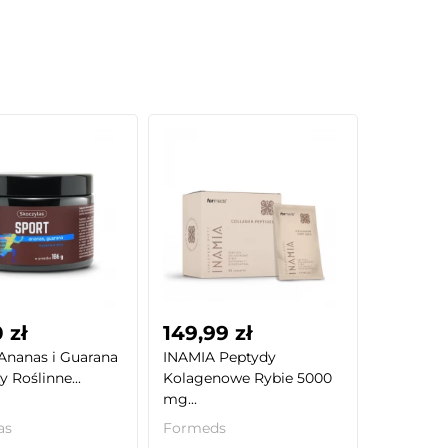
 zł
149,99 zł
nanas i Guarana
INAMIA Peptydy
y Roślinne...
Kolagenowe Rybie 5000
mg...
as
Formeds