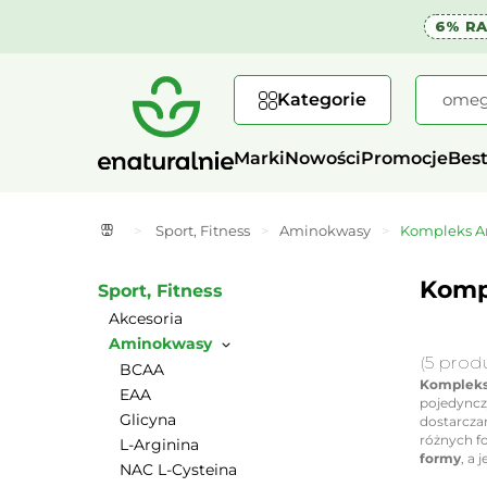
6% R
Kategorie
Marki
Nowości
Promocje
Best
>
Sport, Fitness
>
Aminokwasy
>
Kompleks 
Komp
Sport, Fitness
Akcesoria
Aminokwasy
(5 prod
BCAA
Komplek
EAA
pojedyncz
Glicyna
dostarczam
różnych f
L-Arginina
formy
, a
NAC L-Cysteina