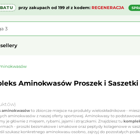
ABATU
przy zakupach od 199 zł z kodem:
REGENERACJA
SPR
sellery
Aminokwasów
leks Aminokwasów Proszek i Saszetki 
uktów)
s aminokwasów
to zbiorcze miejsce na produkty wieloskładnikowe - mies
ych aminokwasów z naszej oferty sportowej. Aminokwasy to podstawowe e
y je głównie z mięsem, rybami, jajami i strączkami. Znajdziesz tu
komplek
ormach - proszki bezsmakowe i smakowe oraz peptydy kolagenowe w sas
 jeśli szukasz konkretnego aminokwasu osobno, zajrzyj do pozostałych podk