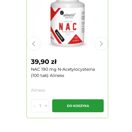
39,90 zł
44,90
NAC 190 mg N-Acetylocysteina
Acetyl L-
(100 tab) Aliness
500 mg (1
Aliness
Aliness
-
+
-
+
DO KOSZYKA