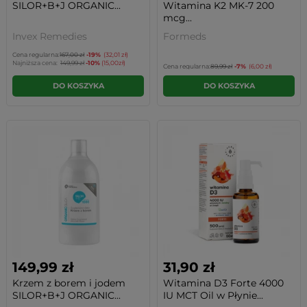
SILOR+B+J ORGANIC...
Witamina K2 MK-7 200
mcg...
Invex Remedies
Formeds
Cena regularna:
167,00 zł
-19%
(32,01 zł)
Najniższa cena:
149,99 zł
-10%
(15,00zł)
Cena regularna:
89,99 zł
-7%
(6,00 zł)
DO KOSZYKA
DO KOSZYKA
149,99 zł
31,90 zł
Krzem z borem i jodem
Witamina D3 Forte 4000
SILOR+B+J ORGANIC...
IU MCT Oil w Płynie...