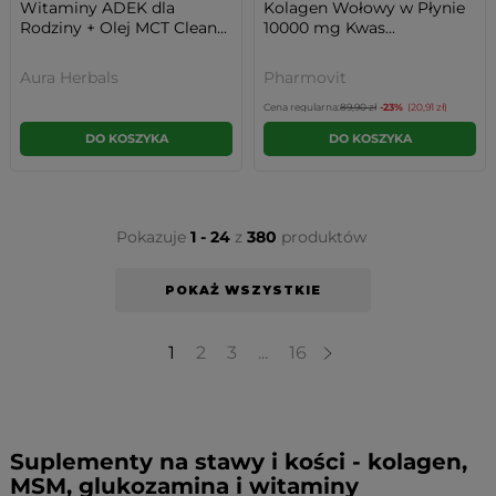
Witaminy ADEK dla
Kolagen Wołowy w Płynie
Rodziny + Olej MCT Clean...
10000 mg Kwas...
Aura Herbals
Pharmovit
Cena regularna:
89,90 zł
-23%
(20,91 zł)
DO KOSZYKA
DO KOSZYKA
Pokazuje
1 - 24
z
380
produktów
POKAŻ WSZYSTKIE
1
2
3
...
16
Suplementy na stawy i kości - kolagen,
MSM, glukozamina i witaminy