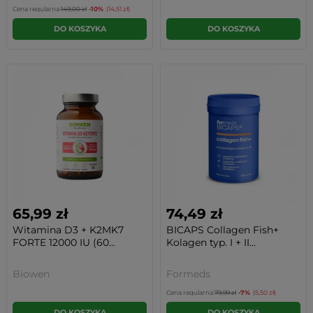
Cena regularna:
149,00 zł
-10%
(14,51 zł)
DO KOSZYKA
DO KOSZYKA
65,99 zł
74,49 zł
Witamina D3 + K2MK7
BICAPS Collagen Fish+
FORTE 12000 IU (60...
Kolagen typ. I + II...
Biowen
Formeds
Cena regularna:
79,99 zł
-7%
(5,50 zł)
DO KOSZYKA
DO KOSZYKA