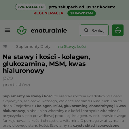
6% RABATU
przy zakupach od 199 zł z kodem:
REGENERACJA
SPRAWDZAM
Szukaj
>
Suplementy Diety
>
na Stawy, kości
Na stawy i kości - kolagen,
glukozamina, MSM, kwas
hialuronowy
(380
produktów)
Suplementy na stawy i kości
to szeroka rodzina składników dla osób
aktywnych, seniorów i każdego, kto chce zadbać o układ ruchu na co
dzień. Znajdziesz tu
kolagen, MSM, glukozaminę, chondroitynę i kwas
hialuronowy
, a obok nich witaminy dla kości i chrząstki: witamina C
przyczynia się do prawidłowej produkcji kolagenu w celu prawidłowego
funkcjonowania kości i chrząstki, a witamina D pomaga w utrzymaniu
prawidłowego stanu kości. Stawiamy na
czysty skład i sprawdzone