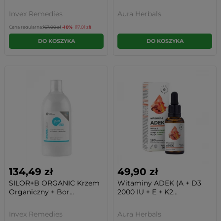
Invex Remedies
Aura Herbals
Cena regularna:
167,00 zł
-10%
(17,01 zł)
DO KOSZYKA
DO KOSZYKA
134,49 zł
49,90 zł
SILOR+B ORGANIC Krzem
Witaminy ADEK (A + D3
Organiczny + Bor...
2000 IU + E + K2...
Invex Remedies
Aura Herbals