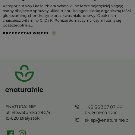
Kategoria stawy i kości zbiera składniki, po które najczęściej sięgają
osoby dbające o sprawny układ ruchu: kolagen, siarkę organiczną MSM,
glukozaminę, chondroitynę oraz kwas hialuronowy. Obok nich
znajdziesz witaminy C, D i K. Poniżej tłumaczymy, czym różnią się
poszczególne s...
PRZECZYTAJ WIĘCEJ
ENATURALNIE
+48 85 307 07 44
ul. Elewatorska 29C/4
Pn-Pt 08:00-16:00
15-620 Białystok
sklep@enaturalnie.pl