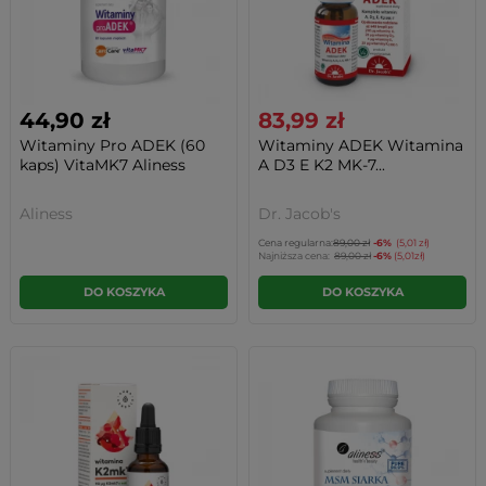
44,90 zł
83,99 zł
Witaminy Pro ADEK (60
Witaminy ADEK Witamina
kaps) VitaMK7 Aliness
A D3 E K2 MK-7...
Aliness
Dr. Jacob's
Cena regularna:
89,00 zł
-6%
(5,01 zł)
Najniższa cena:
89,00 zł
-6%
(5,01zł)
DO KOSZYKA
DO KOSZYKA