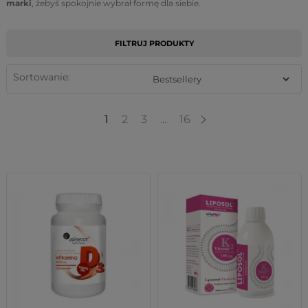
marki
, żebyś spokojnie wybrał formę dla siebie.
FILTRUJ PRODUKTY
Sortowanie:
1
2
3
...
16