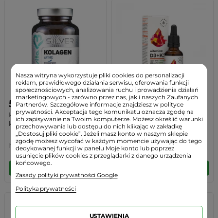
Nasza witryna wykorzystuje pliki cookies do personalizacji
reklam, prawidłowego działania serwisu, oferowania funkcji
społecznościowych, analizowania ruchu i prowadzienia działań
marketingowych - zarówno przez nas, jak i naszych Zaufanych
58,99 zł
47,90 zł
Partnerów. Szczegółowe informacje znajdziesz w polityce
prywatności. Akceptacja tego komunikatu oznacza zgodę na
KOLAGEN ARTHRO (120
Witamina K2 z Natto 100
ich zapisywanie na Twoim komputerze. Możesz określić warunki
kaps) Stawy Kości...
mcg + Naturalna...
przechowywania lub dostępu do nich klikając w zakładkę
„Dostosuj pliki cookie”. Jeżeli masz konto w naszym sklepie
zgodę możesz wycofać w każdym momencie używając do tego
MyVita
Aura Herbals
dedykowanej funkcji w panelu Moje konto lub poprzez
usunięcie plików cookies z przeglądarki z danego urządzenia
końcowego.
DO KOSZYKA
DO KOSZYKA
Zasady polityki prywatności Google
Polityka prywatności
USTAWIENIA