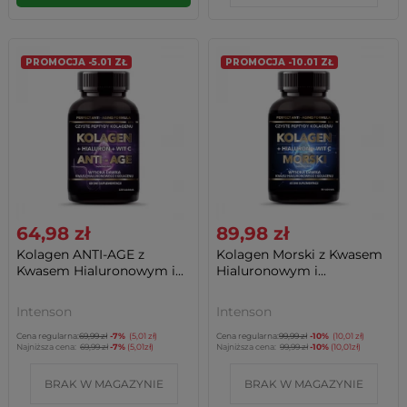
PROMOCJA -5.01 ZŁ
PROMOCJA -10.01 ZŁ
64,98 zł
89,98 zł
Kolagen ANTI-AGE z
Kolagen Morski z Kwasem
Kwasem Hialuronowym i...
Hialuronowym i...
Intenson
Intenson
Cena regularna:
69,99 zł
-7%
(5,01 zł)
Cena regularna:
99,99 zł
-10%
(10,01 zł)
Najniższa cena:
69,99 zł
-7%
(5,01zł)
Najniższa cena:
99,99 zł
-10%
(10,01zł)
BRAK W MAGAZYNIE
BRAK W MAGAZYNIE