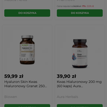
Cena regularna:
56,90 zł
-7%
(3,91 zł)
DO KOSZYKA
DO KOSZYKA
59,99 zł
39,90 zł
Hyaluron Skin Kwas
Kwas Hialuronowy 200 mg
Hialuronowy Granat 250...
(60 kaps) Aura...
Biowen
Aura Herbals