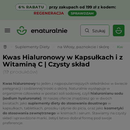
6% RABATU
przy zakupach od 199 zł z kodem:
REGENERACJA
SPRAWDZAM
Szukaj
>
Suplementy Diety
>
na Włosy, paznokcie i skórę
>
Kwas h
Kwas Hialuronowy w Kapsułkach i z
Witaminą C | Czysty skład
(19 produktów)
Kwas hialuronowy
to jeden z najpopularniejszych składników w świecie
pielęgnacji i codziennej troski o skórę. Naturalnie występuje w
organizmie człowieka w postaci soli sodowej, czyli
hialuronianu sodu
(sodium hyaluronate)
. W naszej ofercie znajdziesz go w dwóch
światach: jako
suplementy diety do stosowania doustnego
w
kapsułkach, tabletkach, proszku i płynie do picia, oraz jako
kosmetyki
do stosowania zewnętrznego
w kremach i serum. Stawiamy na czysty
skład i sprawdzone marki, żebyś łatwo dobrał formę pod swoje
preferencje.