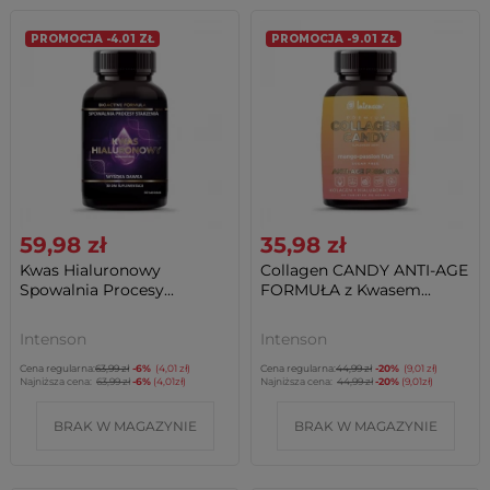
PROMOCJA -4.01 ZŁ
PROMOCJA -9.01 ZŁ
59,98 zł
35,98 zł
Kwas Hialuronowy
Collagen CANDY ANTI-AGE
Spowalnia Procesy...
FORMUŁA z Kwasem...
Intenson
Intenson
Cena regularna:
63,99 zł
-6%
(4,01 zł)
Cena regularna:
44,99 zł
-20%
(9,01 zł)
Najniższa cena:
63,99 zł
-6%
(4,01zł)
Najniższa cena:
44,99 zł
-20%
(9,01zł)
BRAK W MAGAZYNIE
BRAK W MAGAZYNIE