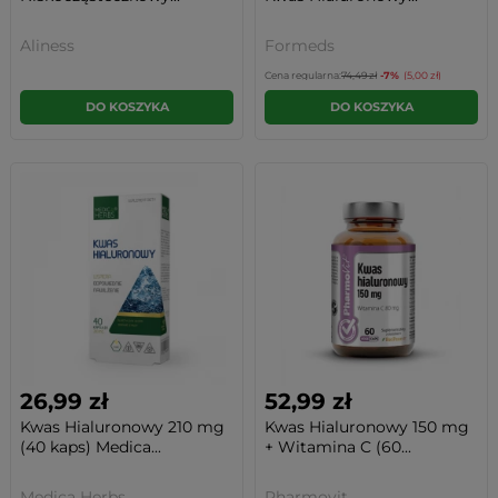
Aliness
Formeds
Cena regularna:
74,49 zł
-7%
(5,00 zł)
DO KOSZYKA
DO KOSZYKA
26,99 zł
52,99 zł
Kwas Hialuronowy 210 mg
Kwas Hialuronowy 150 mg
(40 kaps) Medica...
+ Witamina C (60...
Medica Herbs
Pharmovit