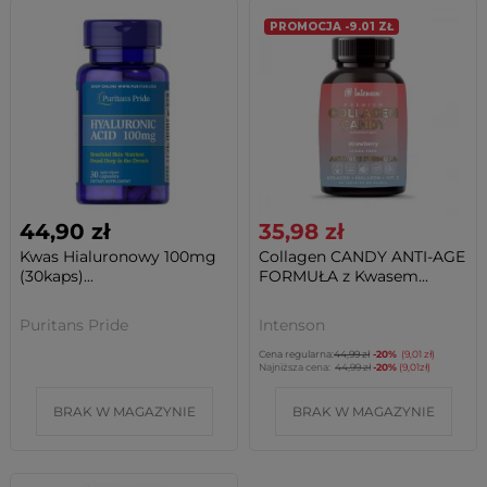
PROMOCJA -9.01 ZŁ
44,90 zł
35,98 zł
Kwas Hialuronowy 100mg
Collagen CANDY ANTI-AGE
(30kaps)...
FORMUŁA z Kwasem...
Puritans Pride
Intenson
Cena regularna:
44,99 zł
-20%
(9,01 zł)
Najniższa cena:
44,99 zł
-20%
(9,01zł)
BRAK W MAGAZYNIE
BRAK W MAGAZYNIE