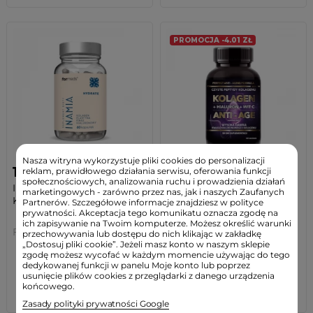
PROMOCJA -4.01 ZŁ
Nasza witryna wykorzystuje pliki cookies do personalizacji
135,99 zł
38,98 zł
reklam, prawidłowego działania serwisu, oferowania funkcji
społecznościowych, analizowania ruchu i prowadzienia działań
INAMIA Kwas Hialuronowy
Kolagen ANTI-AGE z
marketingowych - zarówno przez nas, jak i naszych Zaufanych
Kolagen Elastyna...
Kwasem Hialuronowym i...
Partnerów. Szczegółowe informacje znajdziesz w polityce
prywatności. Akceptacja tego komunikatu oznacza zgodę na
ich zapisywanie na Twoim komputerze. Możesz określić warunki
Formeds
Intenson
przechowywania lub dostępu do nich klikając w zakładkę
„Dostosuj pliki cookie”. Jeżeli masz konto w naszym sklepie
Cena regularna:
42,99 zł
-9%
(4,01 zł)
zgodę możesz wycofać w każdym momencie używając do tego
Najniższa cena:
42,99 zł
-9%
(4,01zł)
dedykowanej funkcji w panelu Moje konto lub poprzez
usunięcie plików cookies z przeglądarki z danego urządzenia
końcowego.
BRAK W MAGAZYNIE
BRAK W MAGAZYNIE
Zasady polityki prywatności Google