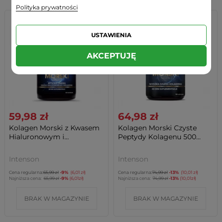
Polityka prywatności
PROMOCJA -6.01 ZŁ
PROMOCJA -10.01 ZŁ
USTAWIENIA
AKCEPTUJĘ
59,98 zł
64,98 zł
Kolagen Morski z Kwasem
Kolagen Morski Czyste
Hialuronowym i...
Peptydy Kolagenu 500...
Intenson
Intenson
Cena regularna:
65,99 zł
-9%
(6,01 zł)
Cena regularna:
74,99 zł
-13%
(10,01 zł)
Najniższa cena:
65,99 zł
-9%
(6,01zł)
Najniższa cena:
74,99 zł
-13%
(10,01zł)
BRAK W MAGAZYNIE
BRAK W MAGAZYNIE