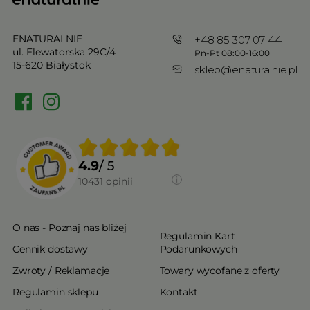
ENATURALNIE
+48 85 307 07 44
ul. Elewatorska 29C/4
Pn-Pt 08:00-16:00
15-620 Białystok
sklep@enaturalnie.pl
4.9
/ 5
10431
opinii
O nas - Poznaj nas bliżej
Regulamin Kart
Cennik dostawy
Podarunkowych
Zwroty / Reklamacje
Towary wycofane z oferty
Regulamin sklepu
Kontakt