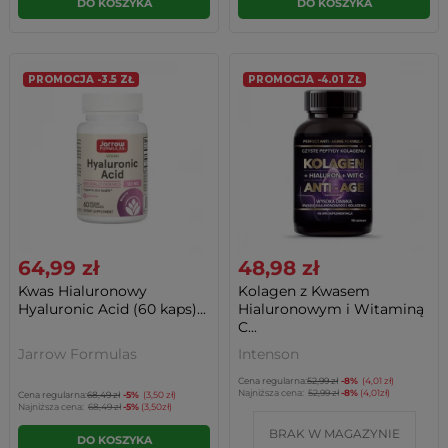
DO KOSZYKA
DO KOSZYKA
PROMOCJA -3.5 ZŁ
PROMOCJA -4.01 ZŁ
64,99 zł
48,98 zł
Kwas Hialuronowy
Kolagen z Kwasem
Hyaluronic Acid (60 kaps)...
Hialuronowym i Witaminą
C...
Jarrow Formulas
Intenson
Cena regularna:
52,99 zł
-8%
(4,01 zł)
Najniższa cena:
52,99 zł
-8%
(4,01zł)
Cena regularna:
68,49 zł
-5%
(3,50 zł)
Najniższa cena:
68,49 zł
-5%
(3,50zł)
BRAK W MAGAZYNIE
DO KOSZYKA