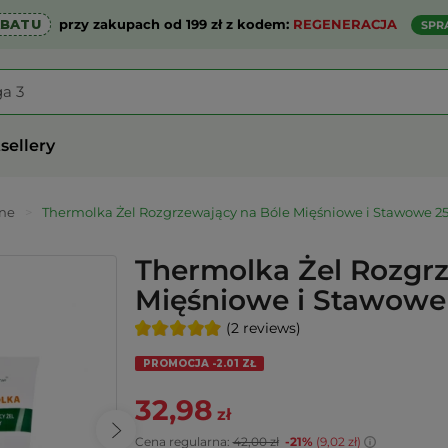
ABATU
przy zakupach od 199 zł z kodem:
REGENERACJA
SPR
sellery
lne
>
Thermolka Żel Rozgrzewający na Bóle Mięśniowe i Stawowe 
Thermolka Żel Rozgrz
Mięśniowe i Stawowe
(2 reviews)
PROMOCJA -2.01 ZŁ
32,98
zł
Cena regularna:
42,00 zł
-21%
(9,02 zł)