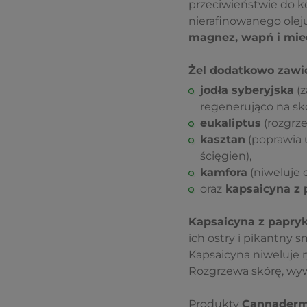
przeciwieństwie do ko
nierafinowanego olej
magnez, wapń i mie
Żel dodatkowo zawier
jodła syberyjska
(z
regenerująco na skó
eukaliptus
(rozgrze
kasztan
(poprawia 
ścięgien),
kamfora
(niweluje o
oraz
kapsaicyna z p
Kapsaicyna z papryki
ich ostry i pikantny 
Kapsaicyna niweluje 
Rozgrzewa skórę, wyw
Produkty
Cannader