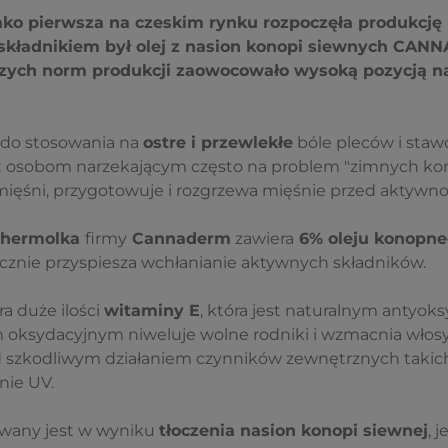
ko pierwsza na czeskim rynku rozpoczęła produkcję
kładnikiem był olej z nasion konopi siewnych CANN
zych norm produkcji zaowocowało wysoką pozycją 
l do stosowania na
ostre i przewlekłe
bóle pleców i sta
st osobom narzekającym często na problem "zimnych koń
ięśni, przygotowuje i rozgrzewa mięśnie przed aktywnoś
Thermolka
firmy
Cannaderm
zawiera
6% oleju konopn
ecznie przyspiesza wchłanianie aktywnych składników.
ra duże ilości
witaminy E
, która jest naturalnym antyok
oksydacyjnym niweluje wolne rodniki i wzmacnia włosy
d szkodliwym działaniem czynników zewnętrznych takich j
nie UV.
iwany jest w wyniku
tłoczenia nasion konopi siewnej
, 