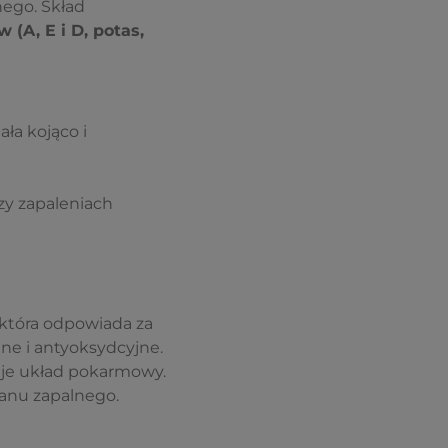
nego. Skład
 (A, E i D, potas,
ła kojąco i
zy zapaleniach
, która odpowiada za
lne i antyoksydcyjne.
uje układ pokarmowy.
tanu zapalnego.