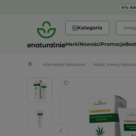
6% R
Kategorie
Marki
Nowości
Promocje
Best
>
Kosmetyki Naturalne
>
Maści, Kremy Natura