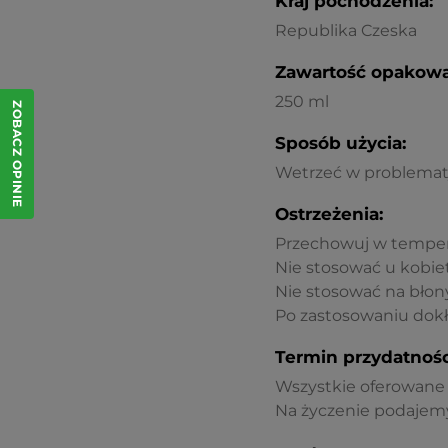
Kraj pochodzenia:
Republika Czeska
Zawartość opakowa
250 ml
ZOBACZ OPINIE
Sposób użycia:
Wetrzeć w problematy
Ostrzeżenia:
Przechowuj w tempera
Nie stosować u kobiet 
Nie stosować na błony
Po zastosowaniu dokł
Termin przydatnośc
Wszystkie oferowane p
Na życzenie podajemy