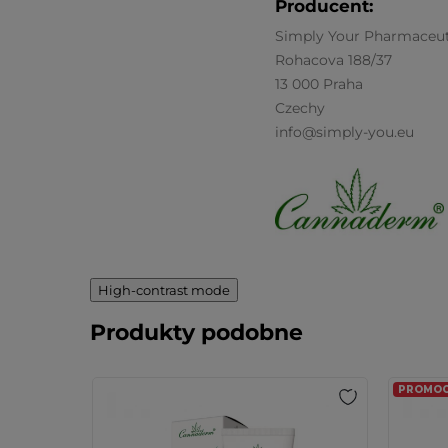
Producent:
Simply Your Pharmaceuti
Rohacova 188/37
13 000 Praha
Czechy
info@simply-you.eu
High-contrast mode
Produkty podobne
PROMOCJ