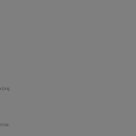
kórę.
nie.