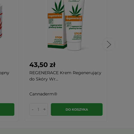
43,50 zł
59,90
opny
REGENERACE Krem Regenerujący
Mazidło
do Skóry Wr...
Ziołowa 
Cannaderm®
Slavito
-
+
-
DO KOSZYKA