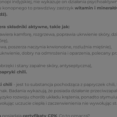
nopi indyjskiej, nie wykazuje on działania psychoaktyw
u konopnego to prawdziwy zastrzyk
witamin i minerałów
dź).
a składniki aktywne, takie jak:
awiera kamforę, rozgrzewa, poprawia ukrwienie skóry, dzia
rę),
wa, poszerza naczynia krwionośne, rozluźnia mięśnie),
ukrwienie, dobry na odmrożenia i oparzenia, polecany pr
brzęki i stany zapalne skóry, antyseptyczna),
apryki chili.
 chili
- jest to substancja pochodząca z papryczek chili
smak. Badania wykazują, że posiada działanie przeciwzapa
ryzyko rozwoju chorób układu krążenia, ponadto stymul
ołując uczucie ciepła i zaczerwienienia nie wywołując s
m
posiadają
certyfikaty CPK
. Co to oznacza?