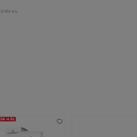
cals a.s.
A -4 ZŁ