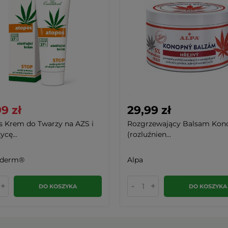
9 zł
29,99 zł
s Krem do Twarzy na AZS i
Rozgrzewający Balsam Kon
ycę...
(rozluźnien...
aderm®
Alpa
+
-
+
DO KOSZYKA
DO KOSZYKA