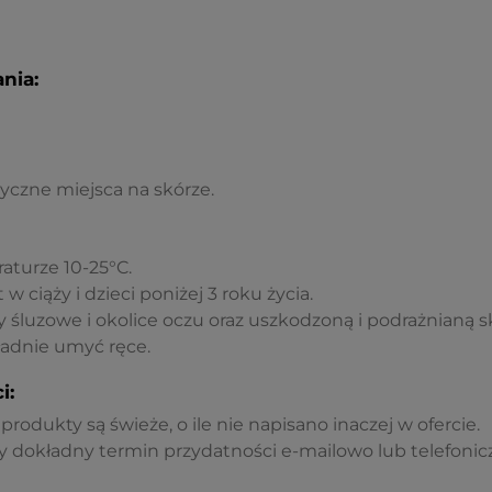
nia:
czne miejsca na skórze.
turze 10-25°C.
w ciąży i dzieci poniżej 3 roku życia.
 śluzowe i okolice oczu oraz uszkodzoną i podrażnianą s
adnie umyć ręce.
i:
rodukty są świeże, o ile nie napisano inaczej w ofercie.
 dokładny termin przydatności e-mailowo lub telefonicz