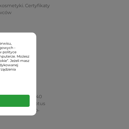
kosmetyki. Certyfikaty
owców
erwisu,
ngowych -
w polityce
mputerze. Możesz
kie”. Jeżeli masz
edykowanej
rządzenia
ed Extract, PEG-40
Camphor, Eucalyptus
nnuus Seed Oil, D-