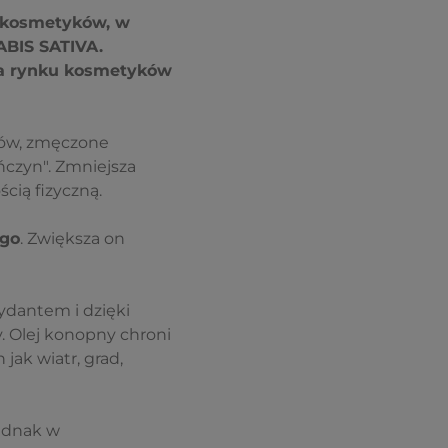
 kosmetyków, w
ABIS SATIVA.
na rynku kosmetyków
wów, zmęczone
czyn". Zmniejsza
cią fizyczną.
ego
. Zwiększa on
sydantem i dzięki
. Olej konopny chroni
ak wiatr, grad,
jednak w