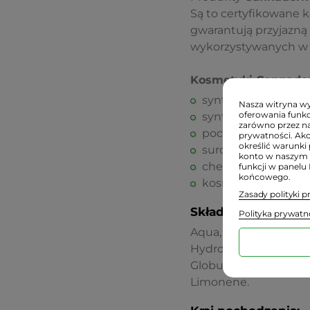
Są to certyfikowane k
gwarantują przyjazną
wykorzystywanych w 
Kosmetyki Cannader
syntetycznych subs
Nasza witryna wyk
oferowania funkc
syntetycznych kon
zarówno przez na
pochodnych ropy naf
prywatności. Ak
określić warunki 
surowców modyfik
konto w naszym 
chemicznych filtró
funkcji w panelu
końcowego.
kosmetyki nie są t
Zasady polityki 
Składniki INCI:
Polityka prywatn
Aqua, Alcohol Ddenat
Hydrogenated Castor 
Globulus Leaf Oil, Ab
Limonene.