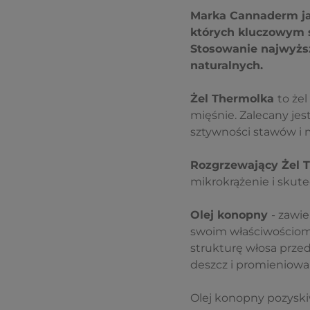
Marka Cannaderm ja
których kluczowym s
Stosowanie najwyżs
naturalnych.
Żel Thermolka
to że
mięśnie. Zalecany je
sztywności stawów i m
Rozgrzewający Żel 
mikrokrążenie i skut
Olej konopny
- zawie
swoim właściwościom 
strukturę włosa prze
deszcz i promieniowa
Olej konopny pozysk