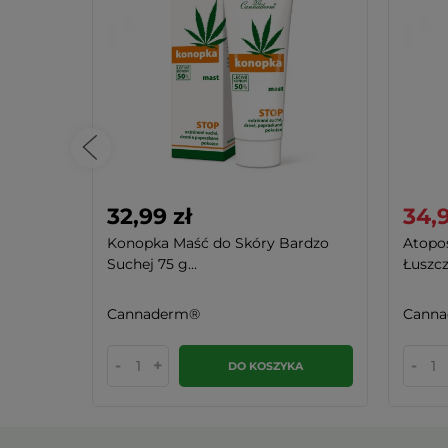
32,99 zł
34,9
m
Konopka Maść do Skóry Bardzo
Atopo
Suchej 75 g...
Łuszcz
Cannaderm®
Cann
-
+
-
KA
DO KOSZYKA