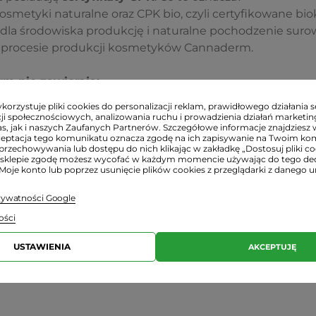
osmetyki naturalne oraz CPK bio, czyli certyfikowane bio
 dla środowiska produkcję i naturalne pochodzenie sur
procesie produkcji kosmetyków Cannaderm.
m nie zawierają:
tancji zapachowych i barwników,
orzystuje pliki cookies do personalizacji reklam, prawidłowego działania s
ji społecznościowych, analizowania ruchu i prowadzienia działań marketi
serwantów i parabenów,
s, jak i naszych Zaufanych Partnerów. Szczegółowe informacje znajdziesz 
towej (wazelina, parafina, oleje mineralne),
ceptacja tego komunikatu oznacza zgodę na ich zapisywanie na Twoim ko
przechowywania lub dostępu do nich klikając w zakładkę „Dostosuj pliki coo
owanych genetycznie,
sklepie zgodę możesz wycofać w każdym momencie używając do tego d
w UV,
 Moje konto lub poprzez usunięcie plików cookies z przeglądarki z danego u
estowane na zwierzętach.
prywatności Google
ości
., Cannabis Sativa Seed Oil, Aesculus Hippocastanum Se
USTAWIENIA
AKCEPTUJĘ
Oil, Sodium Hydroxide, Vanillyl Butyl Ether, Carbomer, 
ies Sibirica Oil, Capsicum Frutescens Resin, Helianthus A