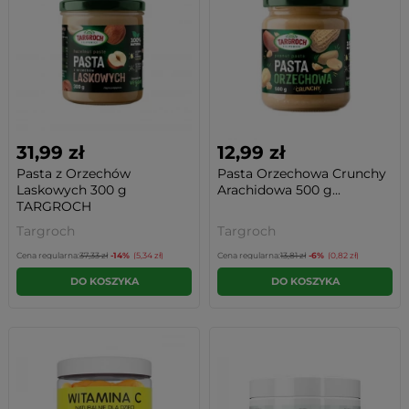
31,99 zł
12,99 zł
Pasta z Orzechów
Pasta Orzechowa Crunchy
Laskowych 300 g
Arachidowa 500 g...
TARGROCH
Targroch
Targroch
Cena regularna:
37,33 zł
-14%
(5,34 zł)
Cena regularna:
13,81 zł
-6%
(0,82 zł)
DO KOSZYKA
DO KOSZYKA