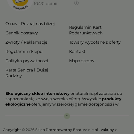
10431
opinii
O nas - Poznaj nas bliżej
Regulamin Kart
Cennik dostawy
Podarunkowych
Zwroty / Reklamacje
Towary wycofane z oferty
Regulamin sklepu
Kontakt
Polityka prywatności
Mapa strony
Karta Seniora i Dużej
Rodziny
Ekologiczny sklep internetowy
enaturalnie.pl zaprasza do
zapoznania się ze swoją szeroką ofertą. Wszystkie
produkty
ekologiczne
oferujemy w szerokiej gamie dostępności i w
najniższych cenach. Proponowane w naszej ofercie produkty
ekologiczne charakteryzują się najwyższą jakością.
Nasz
ekologiczny sklep online
, który z przyjemnością
Copyright © 2026 Sklep Prozdrowotny Enaturalnie.pl - zakupy z
Państwu prezentujemy stawia na jakość i bezpieczeństwo