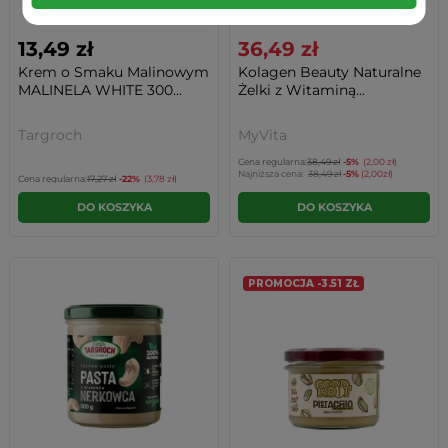
13,49 zł
36,49 zł
Krem o Smaku Malinowym
Kolagen Beauty Naturalne
MALINELA WHITE 300...
Żelki z Witaminą...
Targroch
MyVita
Cena regularna:
38,49 zł
-5%
(2,00 zł)
Najniższa cena:
38,49 zł
-5%
(2,00zł)
Cena regularna:
17,27 zł
-22%
(3,78 zł)
DO KOSZYKA
DO KOSZYKA
PROMOCJA -3.51 ZŁ