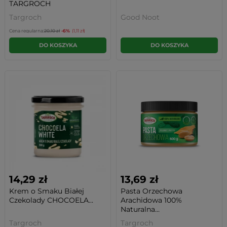
TARGROCH
Targroch
Good Noot
Cena regularna:
20,10 zł
-6%
(1,11 zł)
DO KOSZYKA
DO KOSZYKA
14,29 zł
13,69 zł
Krem o Smaku Białej
Pasta Orzechowa
Czekolady CHOCOELA...
Arachidowa 100%
Naturalna...
Targroch
Targroch