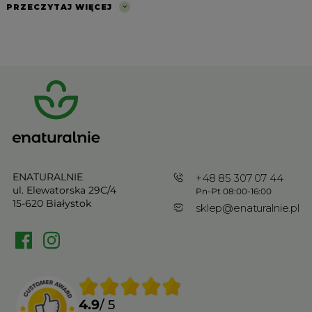
PRZECZYTAJ WIĘCEJ
ENATURALNIE
+48 85 307 07 44
ul. Elewatorska 29C/4
Pn-Pt 08:00-16:00
15-620 Białystok
sklep@enaturalnie.pl
4.9
/ 5