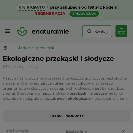
6% RABATU
przy zakupach od 199 zł z kodem:
REGENERACJA
SPRAWDZAM
Szukaj
>
Słodycze i przekąski
Ekologiczne przekąski i słodycze
(94 produktów)
Każdy z nas lubi co nieco przekąsić, zwłaszcza gdy to „coś” jest słodkie i
smaczne. Wiemy jednak, że cukier nie jest zdrowy dla naszego
organizmu, a w słodyczach dostępnych w sklepach jest bardzo dużo
chemii. Oferowane w naszym sklepie
przekąski i słodycze
nie tylko
pysznie smakują, ale są też
zdrowe i ekologiczne
– bez zbędnej chemii.
FILTRUJ PRODUKTY
Sortowanie: