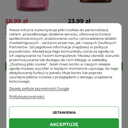
58,99 zł
23,99 zł
Kolagen Beauty Naturalne
Krem z Orzechów
Nasza witryna wykorzystuje pliki cookies do personalizacji
Żelki z Witaminą...
Laskowych i Kakao
reklam, prawidłowego działania serwisu, oferowania funkcji
Chrunchy...
społecznościowych, analizowania ruchu i prowadzienia działań
marketingowych - zarówno przez nas, jak i naszych Zaufanych
MyVita
Targroch
Partnerów. Szczegółowe informacje znajdziesz w polityce
prywatności. Akceptacja tego komunikatu oznacza zgodę na
Cena regularna:
60,49 zł
-2%
(1,50 zł)
ich zapisywanie na Twoim komputerze. Możesz określić warunki
Najniższa cena:
60,49 zł
-2%
(1,50zł)
Cena regularna:
32,58 zł
-26%
(8,59 zł)
przechowywania lub dostępu do nich klikając w zakładkę
„Dostosuj pliki cookie”. Jeżeli masz konto w naszym sklepie
DO KOSZYKA
DO KOSZYKA
zgodę możesz wycofać w każdym momencie używając do tego
dedykowanej funkcji w panelu Moje konto lub poprzez
usunięcie plików cookies z przeglądarki z danego urządzenia
końcowego.
Zasady polityki prywatności Google
PROMOCJA -2 ZŁ
Polityka prywatności
USTAWIENIA
AKCEPTUJĘ