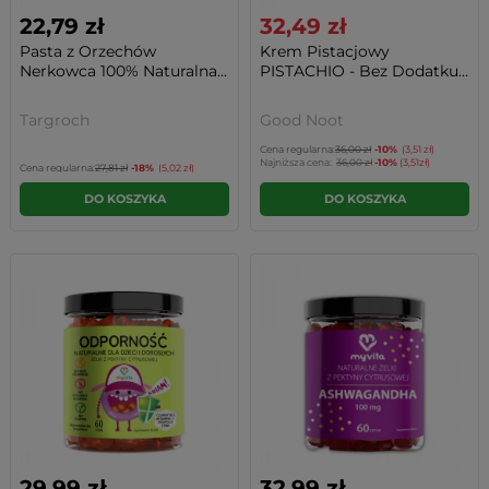
22,79 zł
32,49 zł
Pasta z Orzechów
Krem Pistacjowy
Nerkowca 100% Naturalna...
PISTACHIO - Bez Dodatku...
Targroch
Good Noot
Cena regularna:
36,00 zł
-10%
(3,51 zł)
Najniższa cena:
36,00 zł
-10%
(3,51zł)
Cena regularna:
27,81 zł
-18%
(5,02 zł)
DO KOSZYKA
DO KOSZYKA
29,99 zł
32,99 zł