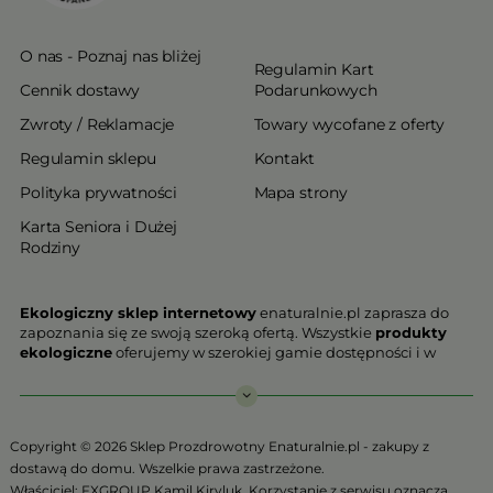
O nas - Poznaj nas bliżej
Regulamin Kart
Cennik dostawy
Podarunkowych
Zwroty / Reklamacje
Towary wycofane z oferty
Regulamin sklepu
Kontakt
Polityka prywatności
Mapa strony
Karta Seniora i Dużej
Rodziny
Ekologiczny sklep internetowy
enaturalnie.pl zaprasza do
zapoznania się ze swoją szeroką ofertą. Wszystkie
produkty
ekologiczne
oferujemy w szerokiej gamie dostępności i w
najniższych cenach. Proponowane w naszej ofercie produkty
ekologiczne charakteryzują się najwyższą jakością.
Nasz
ekologiczny sklep online
, który z przyjemnością
Copyright © 2026 Sklep Prozdrowotny Enaturalnie.pl - zakupy z
Państwu prezentujemy stawia na jakość i bezpieczeństwo
dostawą do domu. Wszelkie prawa zastrzeżone.
odżywiania. Jeśli chcesz zadbać o swoją zdrową przyszłość już
Właściciel: FXGROUP Kamil Kiryluk. Korzystanie z serwisu oznacza
teraz, niezbędna jest Ci zdrowa żywność.