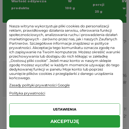
Wartość odżywcza
W
RW
porcji
produktu
100 g
w 1
25 g
g
Nasza witryna wykorzystuje pliki cookies do personalizacji
reklam, prawidłowego działania serwisu, oferowania funkcji
2466
617
społecznościowych, analizowania ruchu i prowadzienia działań
Wartość
kJ/
marketingowych - zarówno przez nas, jak i naszych Zaufanych
kJ/149
7
Partnerów. Szczegółowe informacje znajdziesz w polityce
energetyczna
595
prywatności. Akceptacja tego komunikatu oznacza zgodę na
kcal
kcal
ich zapisywanie na Twoim komputerze. Możesz określić warunki
przechowywania lub dostępu do nich klikając w zakładkę
„Dostosuj pliki cookie”. Jeżeli masz konto w naszym sklepie
zgodę możesz wycofać w każdym momencie używając do tego
Tłuszcz,
w tym:
dedykowanej funkcji w panelu Moje konto lub poprzez
46,1
usunięcie plików cookies z przeglądarki z danego urządzenia
kwasy
11,5 g
16
końcowego.
g
tłuszczowe
1,5 g
8
Zasady polityki prywatności Google
6,1 g
nasycone
Polityka prywatności
Węglowodany,
w
11,9
3 g
1%
USTAWIENIA
tym:
g
1,6 g
2
cukry
6,4 g
AKCEPTUJĘ