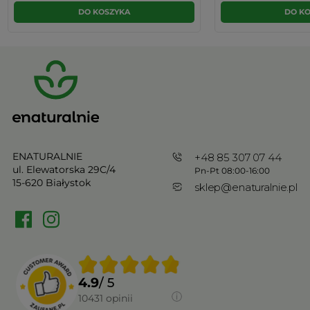
DO KOSZYKA
DO K
ENATURALNIE
+48 85 307 07 44
ul. Elewatorska 29C/4
Pn-Pt 08:00-16:00
15-620 Białystok
sklep@enaturalnie.pl
4.9
/ 5
10431
opinii