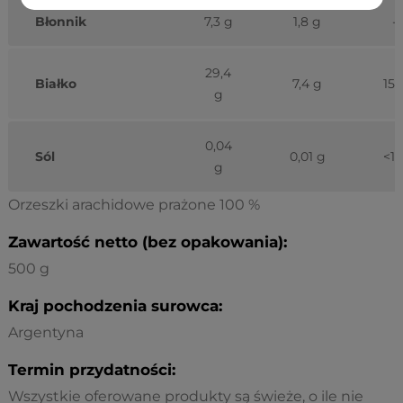
Błonnik
7,3 g
1,8 g
-
29,4
Białko
7,4 g
15
g
0,04
Sól
0,01 g
<1
g
Orzeszki arachidowe prażone 100 %
Zawartość netto (bez opakowania):
500 g
Kraj pochodzenia surowca:
Argentyna
Termin przydatności:
Wszystkie oferowane produkty są świeże, o ile nie