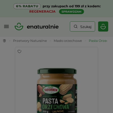
6% RABATU
przy zakupach od 199 zł z kodem:
REGENERACJA
SPRAWDZAM
Szukaj
>
Przetwory Naturalne
>
Masło orzechowe
>
Pasta Orzech