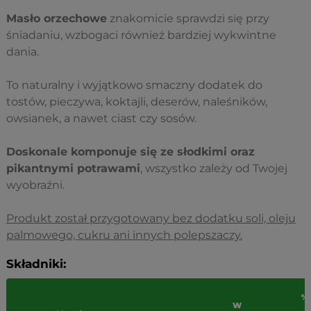
Masło orzechowe
znakomicie sprawdzi się przy
śniadaniu, wzbogaci również bardziej wykwintne
dania.
To naturalny i wyjątkowo smaczny dodatek do
tostów, pieczywa, koktajli, deserów, naleśników,
owsianek, a nawet ciast czy sosów.
Doskonale komponuje się ze słodkimi oraz
pikantnymi potrawami
, wszystko zależy od Twojej
wyobraźni.
Produkt został przygotowany bez dodatku soli, oleju
palmowego, cukru ani innych polepszaczy.
Składniki:
%
W