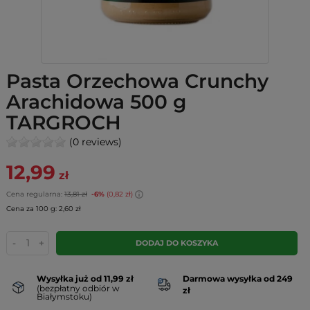
Pasta Orzechowa Crunchy
Arachidowa 500 g
TARGROCH
(0 reviews)
12,99
zł
Cena regularna:
13,81 zł
-6%
(0,82 zł)
Cena za 100 g: 2,60 zł
-
+
DODAJ DO KOSZYKA
Wysyłka już od 11,99 zł
Darmowa wysyłka od 249
(bezpłatny odbiór w
zł
Białymstoku)