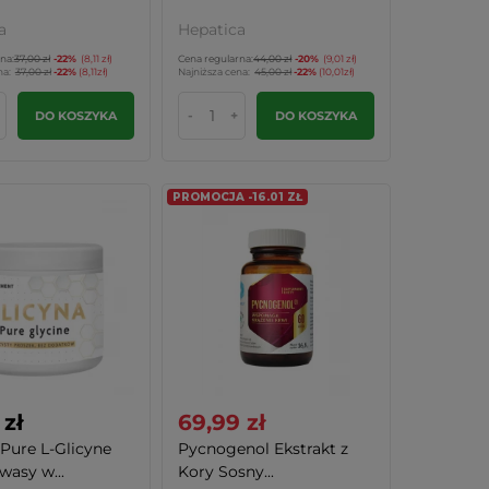
a
Hepatica
na:
37,00 zł
-22%
(8,11 zł)
Cena regularna:
44,00 zł
-20%
(9,01 zł)
na:
37,00 zł
-22%
(8,11zł)
Najniższa cena:
45,00 zł
-22%
(10,01zł)
-
+
DO KOSZYKA
DO KOSZYKA
PROMOCJA -16.01 ZŁ
 zł
69,99 zł
 Pure L-Glicyne
Pycnogenol Ekstrakt z
asy w...
Kory Sosny...