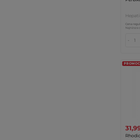
Hepati
Cena regul
Najniższa 
-
PROMOCJA
31,99
Rhodio