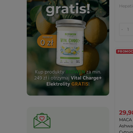
Hepati
-
PROMOCJ
29,9
MACA 
Ashwa
Cytryni