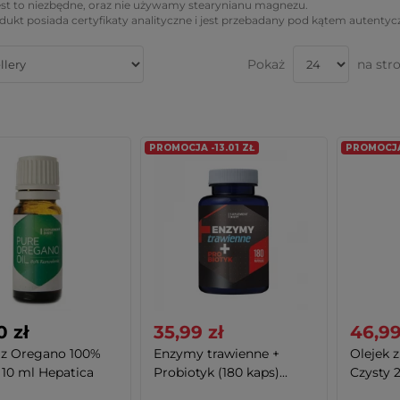
 jest to niezbędne, oraz nie używamy stearynianu magnezu.
ukt posiada certyfikaty analityczne i jest przebadany pod kątem autentyc
Pokaż
na str
PROMOCJA -13.01 ZŁ
PROMOCJA 
0 zł
35,99 zł
46,99
 z Oregano 100%
Enzymy trawienne +
Olejek 
 10 ml Hepatica
Probiotyk (180 kaps)...
Czysty 