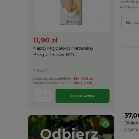
jeżeli nie
Każdy prod
11,90 zł
Napój Migdałowy Naturalny
Bezglutenowy BIO...
Natumi
Cena regularna:
12,99 zł
-8%
(1,09 zł)
Najniższa cena:
13,19 zł
-10%
(1,29zł)
-
+
DO KOSZYKA
37,0
Olejek
Czysty