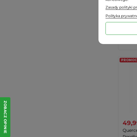
Zasady polityki 
Hepati
Polityka prywatn
Cena regul
Najniższa 
-
PROMOCJ
ZOBACZ OPINIE
49,9
Querce
Perełk