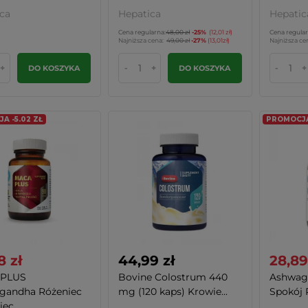
ca
Hepatica
Hepatic
Cena regularna:
48,00 zł
-25%
(12,01 zł)
Cena regular
Najniższa cena:
49,00 zł
-27%
(13,01zł)
Najniższa ce
+
-
+
-
+
DO KOSZYKA
DO KOSZYKA
A -5.02 ZŁ
PROMOCJA 
8 zł
44,99 zł
28,89
PLUS
Bovine Colostrum 440
Ashwaga
gandha Różeniec
mg (120 kaps) Krowie...
Spokój 
ec...