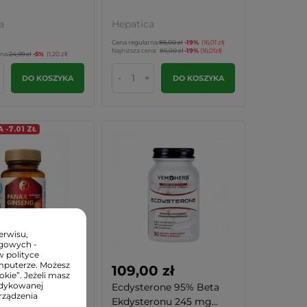
a
Hepatica
Cena regularna:
86,00 zł
-19%
(16,01 zł)
Najniższa cena:
86,00 zł
-19%
(16,01zł)
na:
24,99 zł
-5%
(1,20 zł)
-
+
DO KOSZYKA
DO KOSZYKA
-7.01 ZŁ
erwisu,
ngowych -
w polityce
mputerze. Możesz
 zł
109,00 zł
kie”. Jeżeli masz
edykowanej
inseng Żeń-Szeń
Ecdysterone 95% Beta
rządzenia
i Ekstrakt...
Ekdysteronu 245 mg...