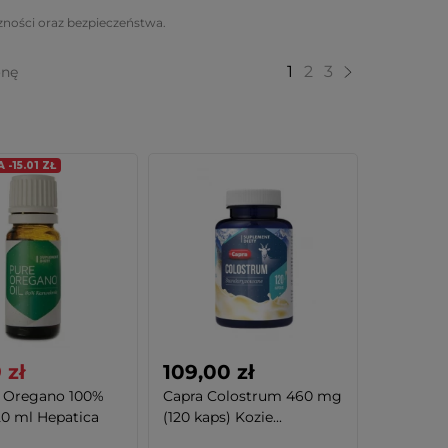
zności oraz bezpieczeństwa.
1
2
3
onę
-15.01 ZŁ
 zł
109,00 zł
z Oregano 100%
Capra Colostrum 460 mg
20 ml Hepatica
(120 kaps) Kozie...