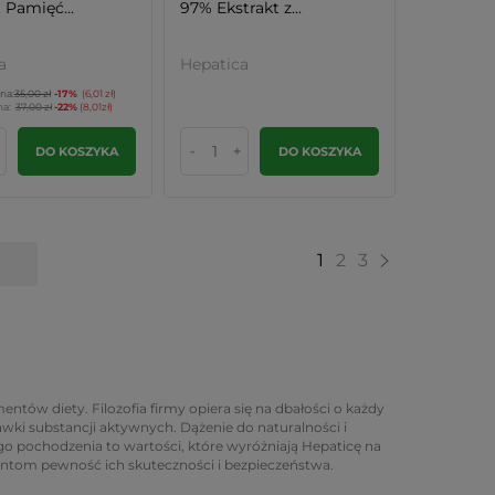
 Pamięć...
97% Ekstrakt z...
a
Hepatica
na:
35,00 zł
-17%
(6,01 zł)
na:
37,00 zł
-22%
(8,01zł)
-
+
DO KOSZYKA
DO KOSZYKA
1
2
3
ntów diety. Filozofia firmy opiera się na dbałości o każdy
awki substancji aktywnych. Dążenie do naturalności i
go pochodzenia to wartości, które wyróżniają Hepaticę na
lientom pewność ich skuteczności i bezpieczeństwa.