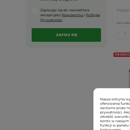
Hepati
Zapisując się do newslettera
akceptujesz
Regulaminu
i
Politykę
Prywatności
Cena regul
-
PROMOCJ
Nasza witryna wyk
oferowania funkc
zarówno przez na
prywatności. Ak
33,9
określić warunki 
konto w naszym 
TRIPHA
funkcji w panelu
kaps) T
końcowego.