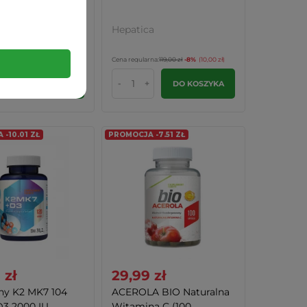
a
Hepatica
na:
51,00 zł
-13%
(6,51 zł)
na:
51,50 zł
-14%
(7,01zł)
Cena regularna:
119,00 zł
-8%
(10,00 zł)
-
+
DO KOSZYKA
DO KOSZYKA
-10.01 ZŁ
PROMOCJA -7.51 ZŁ
 zł
29,99 zł
ny K2 MK7 104
ACEROLA BIO Naturalna
3 2000 IU...
Witamina C (100...