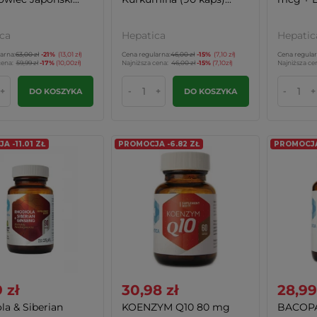
ca
Hepatica
Hepatic
arna:
63,00 zł
-21%
(13,01 zł)
Cena regularna:
46,00 zł
-15%
(7,10 zł)
Cena regular
cena:
59,99 zł
-17%
(10,00zł)
Najniższa cena:
46,00 zł
-15%
(7,10zł)
Najniższa ce
+
-
+
-
+
DO KOSZYKA
DO KOSZYKA
 -11.01 ZŁ
PROMOCJA -6.82 ZŁ
PROMOCJA 
 zł
30,98 zł
28,99
la & Siberian
KOENZYM Q10 80 mg
BACOPA