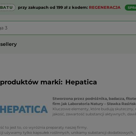
ABATU
przy zakupach od 199 zł z kodem:
REGENERACJA
SPR
sellery
 produktów marki:
Hepatica
Stworzona przez podróżnika, badacza, fitot
firm jak Laboratoria Natury – Sławka Rasińsk
Kluczowe elementy, które budują skuteczny, 
jakość, zawartość substancji aktywnych, daw
ć to jest to, co wyróżnia preparaty naszej firmy.
ji używamy tylko kapsułek roślinnych, unikamy substancji dodatkowych,