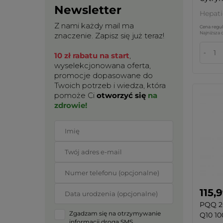
Newsletter
Hepati
Z nami każdy mail ma
Cena regul
Najniższa 
znaczenie. Zapisz się już teraz!
-
10 zł rabatu na start
,
wyselekcjonowana oferta,
promocje dopasowane do
Twoich potrzeb i wiedza, która
pomoże Ci
otworzyć się
na
zdrowie!
115,9
PQQ 2
Zgadzam się na otrzymywanie
Q10 10
informacji drogą SMS