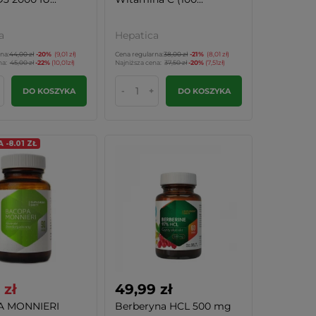
a
Hepatica
na:
44,00 zł
-20%
(9,01 zł)
Cena regularna:
38,00 zł
-21%
(8,01 zł)
na:
45,00 zł
-22%
(10,01zł)
Najniższa cena:
37,50 zł
-20%
(7,51zł)
-
+
DO KOSZYKA
DO KOSZYKA
-8.01 ZŁ
 zł
49,99 zł
 MONNIERI
Berberyna HCL 500 mg