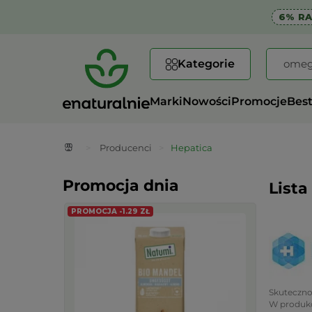
6% R
Kategorie
Marki
Nowości
Promocje
Best
>
Producenci
>
Hepatica
Promocja dnia
Lista
PROMOCJA -1.29 ZŁ
Skutecznoś
W produkc