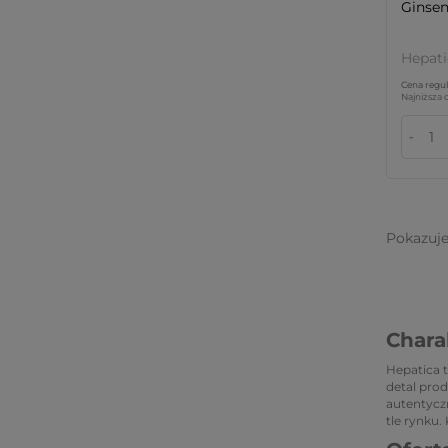
Ginsen
Hepati
Cena regul
Najniższa 
-
Pokazuj
Chara
Hepatica t
detal prod
autentyczn
tle rynku.