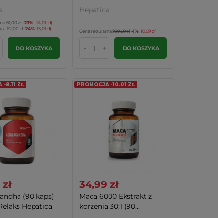
a
Hepatica
na:
61,00 zł
-23%
(14,01 zł)
na:
62,00 zł
-24%
(15,01zł)
Cena regularna:
109,99 zł
-1%
(0,99 zł)
-
+
DO KOSZYKA
DO KOSZYKA
-8.11 ZŁ
PROMOCJA -10.01 ZŁ
 zł
34,99 zł
ndha (90 kaps)
Maca 6000 Ekstrakt z
Relaks Hepatica
korzenia 30:1 (90...