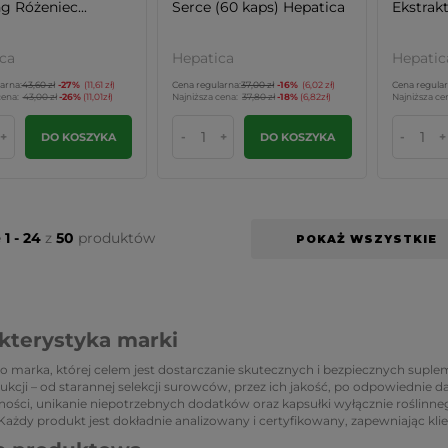
g Różeniec...
Serce (60 kaps) Hepatica
Ekstrakt
ca
Hepatica
Hepatic
arna:
43,60 zł
-27%
(11,61 zł)
Cena regularna:
37,00 zł
-16%
(6,02 zł)
Cena regular
cena:
43,00 zł
-26%
(11,01zł)
Najniższa cena:
37,80 zł
-18%
(6,82zł)
Najniższa ce
+
-
+
-
+
DO KOSZYKA
DO KOSZYKA
e
1 - 24
z
50
produktów
POKAŻ WSZYSTKIE
kterystyka marki
o marka, której celem jest dostarczanie skutecznych i bezpiecznych supleme
ukcji – od starannej selekcji surowców, przez ich jakość, po odpowiednie d
ości, unikanie niepotrzebnych dodatków oraz kapsułki wyłącznie roślinne
 Każdy produkt jest dokładnie analizowany i certyfikowany, zapewniając k