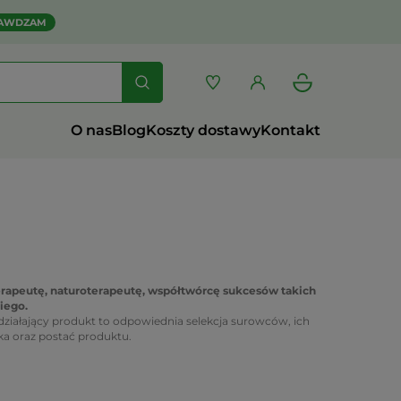
AWDZAM
O nas
Blog
Koszty dostawy
Kontakt
erapeutę, naturoterapeutę, współtwórcę sukcesów takich
iego.
działający produkt to odpowiednia selekcja surowców, ich
ka oraz postać produktu.