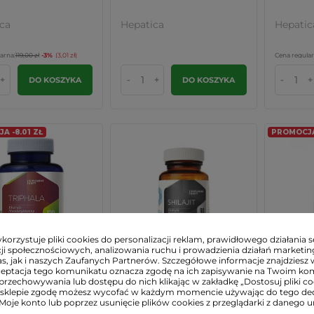
ca
Hepatica
Hepatic
arna:
119,00 zł
-3%
(3,01 zł)
Cena regular
+
-
+
-
+
DO KOSZYKA
DO KOSZYKA
A -8.01 ZŁ
PROMOCJA 
orzystuje pliki cookies do personalizacji reklam, prawidłowego działania s
ji społecznościowych, analizowania ruchu i prowadzienia działań marketi
s, jak i naszych Zaufanych Partnerów. Szczegółowe informacje znajdziesz 
ceptacja tego komunikatu oznacza zgodę na ich zapisywanie na Twoim ko
9 zł
29,99 zł
44,49
przechowywania lub dostępu do nich klikając w zakładkę „Dostosuj pliki coo
sklepie zgodę możesz wycofać w każdym momencie używając do tego d
LA 310 mg (120
SHILAJIT Mumio (90
Panax G
 Moje konto lub poprzez usunięcie plików cookies z przeglądarki z danego u
rawienie...
kaps) Odporność Kości...
Koreańsk