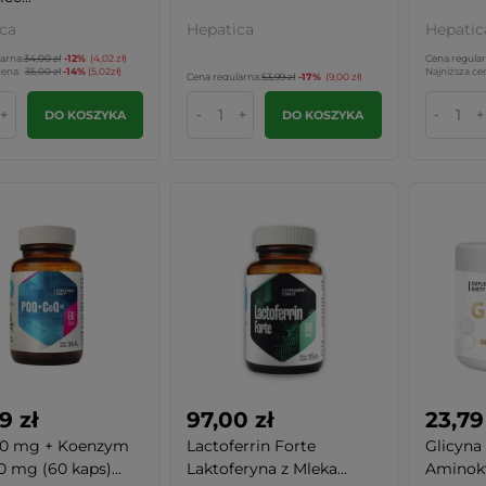
ca
Hepatica
Hepatic
arna:
34,00 zł
-12%
(4,02 zł)
Cena regular
cena:
35,00 zł
-14%
(5,02zł)
Najniższa ce
Cena regularna:
53,99 zł
-17%
(9,00 zł)
+
-
+
-
+
DO KOSZYKA
DO KOSZYKA
9 zł
97,00 zł
23,79
0 mg + Koenzym
Lactoferrin Forte
Glicyna
0 mg (60 kaps)...
Laktoferyna z Mleka...
Aminokw