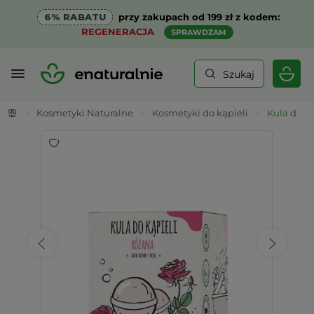
6% RABATU
przy zakupach od 199 zł z kodem:
REGENERACJA
SPRAWDZAM
Szukaj
>
Kosmetyki Naturalne
>
Kosmetyki do kąpieli
>
Kula do K