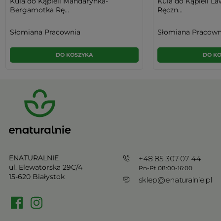
Kula do Kąpieli Mandarynka-
Kula do Kąpieli L
Bergamotka Rę...
Ręczn...
Słomiana Pracownia
Słomiana Pracown
DO KOSZYKA
DO K
ENATURALNIE
+48 85 307 07 44
ul. Elewatorska 29C/4
Pn-Pt 08:00-16:00
15-620 Białystok
sklep@enaturalnie.pl