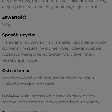
olej kokosowy, masło shea, oliwa z oliwek, kwiat róży,
olejek palmarosa, olejek geraniowy, olejek elemi.
Zawartość:
70 g
Sposób użycia:
Nalewamy odpowiednią dla siebie ilość ciepłej wody
do wanny, wrzucamy do niej kulę i czekamy, aż się
rozpuści. Następnie korzystamy z przyjemnej i
relaksującej kąpieli.
Ostrzeżenia:
Przechowywać w chłodnym i suchym miejscu.
Unikać kontaktu z oczami.
UWAGA
: Kula intensywnie nawilża ciało, należy
zachować ostrożność przy wychodzeniu z wanny!