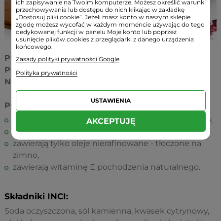
ich zapisywanie na Twoim komputerze. Możesz określić warunki
przechowywania lub dostępu do nich klikając w zakładkę
„Dostosuj pliki cookie”. Jeżeli masz konto w naszym sklepie
zgodę możesz wycofać w każdym momencie używając do tego
dedykowanej funkcji w panelu Moje konto lub poprzez
usunięcie plików cookies z przeglądarki z danego urządzenia
końcowego.
PRODUKTY 100% WYKONANE RĘCZNIE.
Zasady polityki prywatności Google
PRODUKTY WYKONANE WYŁĄCZNIE Z
Polityka prywatności
NATURALNYCH SUROWCÓW.
USTAWIENIA
Produkty Słomianej Pracowni:
nie zawierają sztucznych/syntetycznych aromatów,
AKCEPTUJĘ
zawierają wyłącznie naturalne olejki eteryczne,
zawierają tylko oleje nierafinowane - tłoczone na
zimno,
zawierają witaminę E pochodzenia naturalnego.
Składniki INCI:
Soda oczyszczona, sól kamienna, kwasek cytrynowy,