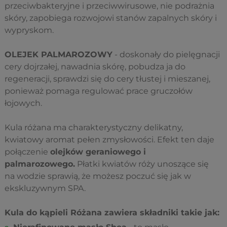
przeciwbakteryjne i przeciwwirusowe, nie podrażnia
skóry, zapobiega rozwojowi stanów zapalnych skóry i
wypryskom.
OLEJEK PALMAROZOWY
- doskonały do pielęgnacji
cery dojrzałej, nawadnia skórę, pobudza ja do
regeneracji, sprawdzi się do cery tłustej i mieszanej,
ponieważ pomaga regulować prace gruczołów
łojowych.
Kula różana ma charakterystyczny delikatny,
kwiatowy aromat pełen zmysłowości. Efekt ten daje
połączenie
olejków geraniowego i
palmarozowego.
Płatki kwiatów róży unoszące się
na wodzie sprawią, że możesz poczuć się jak w
ekskluzywnym SPA.
Kula do kąpieli Różana zawiera składniki takie jak: