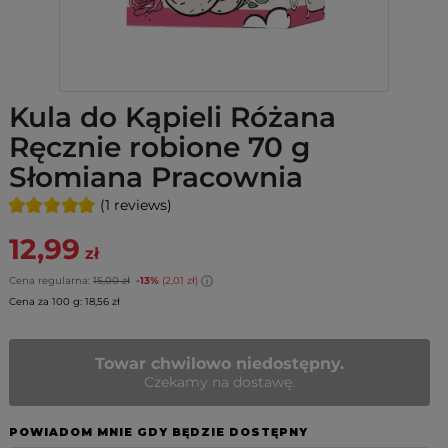
Kula do Kąpieli Różana
Ręcznie robione 70 g
Słomiana Pracownia
(1 reviews)
12,99
zł
Cena regularna:
15,00 zł
-13%
(2,01 zł)
Cena za 100 g: 18,56 zł
Towar chwilowo niedostępny.
Czekamy na dostawę.
POWIADOM MNIE GDY BĘDZIE DOSTĘPNY