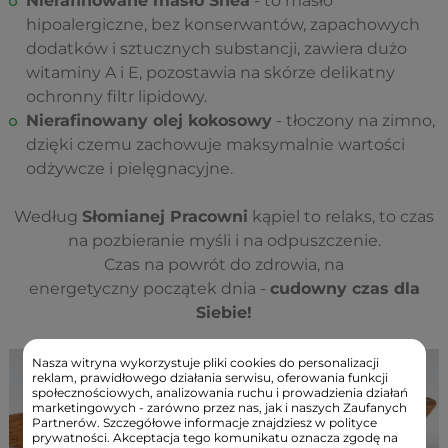
Nierafinowane masło Shea
- to masło
hipoalergiczne, bez konserwantów, zapachowych
dodatków i sztucznych substancji, zawiera dużo
witaminy A i E, pozostawia na skórze delikatny
ochronny filtr lipidowy.
Nierafinowany olej kokosowy
- tłoczony na zimno,
dzięki czemu zachowuje maksymalnie wartości
odżywcze i pielęgnacyjne.
Według
Słomianej Pracowni
kąpiel to relaks, to czas
na pozbieranie myśli i na odpuszczenie.
Czas na powrót do zdrowia, na
energetyczny początek dnia -
cudowny czas dla
Siebie!
Nasza witryna wykorzystuje pliki cookies do personalizacji
reklam, prawidłowego działania serwisu, oferowania funkcji
społecznościowych, analizowania ruchu i prowadzienia działań
marketingowych - zarówno przez nas, jak i naszych Zaufanych
Partnerów. Szczegółowe informacje znajdziesz w polityce
prywatności. Akceptacja tego komunikatu oznacza zgodę na