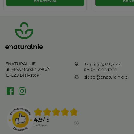
DO KOSZYKA
DO K
ENATURALNIE
+48 85 307 07 44
ul. Elewatorska 29C/4
Pn-Pt 08:00-16:00
15-620 Białystok
sklep@enaturalnie.pl
4.9
/ 5
10431
opinii