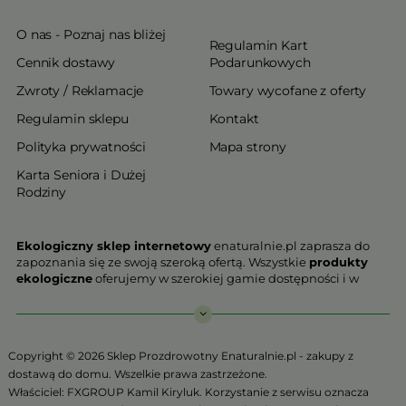
O nas - Poznaj nas bliżej
Regulamin Kart
Cennik dostawy
Podarunkowych
Zwroty / Reklamacje
Towary wycofane z oferty
Regulamin sklepu
Kontakt
Polityka prywatności
Mapa strony
Karta Seniora i Dużej
Rodziny
Ekologiczny sklep internetowy
enaturalnie.pl zaprasza do
zapoznania się ze swoją szeroką ofertą. Wszystkie
produkty
ekologiczne
oferujemy w szerokiej gamie dostępności i w
najniższych cenach. Proponowane w naszej ofercie produkty
ekologiczne charakteryzują się najwyższą jakością.
Nasz
ekologiczny sklep online
, który z przyjemnością
Copyright © 2026 Sklep Prozdrowotny Enaturalnie.pl - zakupy z
Państwu prezentujemy stawia na jakość i bezpieczeństwo
dostawą do domu. Wszelkie prawa zastrzeżone.
odżywiania. Jeśli chcesz zadbać o swoją zdrową przyszłość już
Właściciel: FXGROUP Kamil Kiryluk. Korzystanie z serwisu oznacza
teraz, niezbędna jest Ci zdrowa żywność.