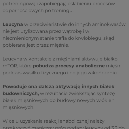
potreningową i zapobiegają osłabieniu procesów
odpornościowych po treningu.
Leucyna
w przeciwieństwie do innych aminokwasów
nie jest utylizowana przez wątrobę i w
niezmienionym stanie trafia do krwiobiegu, skąd
pobierana jest przez mięśnie.
Leucyna w kontakcie z mięśniami aktywuje białko
mTOR, które
pobudza procesy anaboliczne
mięśni
podczas wysiłku fizycznego i po jego zakończeniu.
Powoduje ona dalszą aktywację innych białek
budowniczych,
w rezultacie zwiększając syntezę
białek mięśniowych do budowy nowych włókien
mięśniowych.
W celu uzyskania reakcji anabolicznej należy
przekroczyć magiczny próg podaży leucyny od
3,2 do