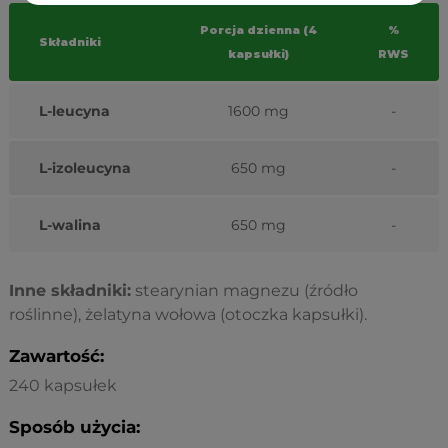
Porcja dzienna (4
%
Składniki
kapsułki)
RWS
L-leucyna
1600 mg
-
L-izoleucyna
650 mg
-
L-walina
650 mg
-
Inne składniki:
stearynian magnezu (źródło
roślinne), żelatyna wołowa (otoczka kapsułki).
Zawartość:
240 kapsułek
Sposób użycia: