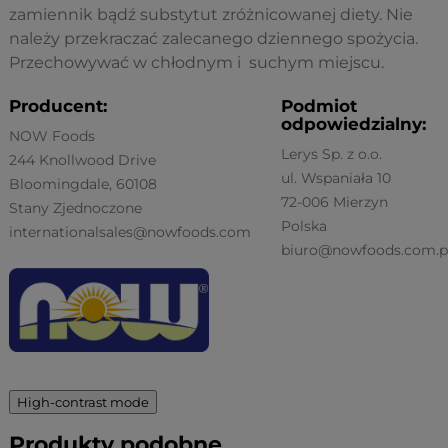
zamiennik bądź substytut zróżnicowanej diety. Nie
należy przekraczać zalecanego dziennego spożycia.
Przechowywać w chłodnym i suchym miejscu.
Producent:
Podmiot
odpowiedzialny:
NOW Foods
Lerys Sp. z o.o.
244 Knollwood Drive
ul. Wspaniała 10
Bloomingdale, 60108
72-006 Mierzyn
Stany Zjednoczone
Polska
internationalsales@nowfoods.com
biuro@nowfoods.com.p
High-contrast mode
Produkty podobne