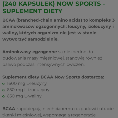
(240 KAPSUŁEK) NOW SPORTS -
SUPLEMENT DIETY
BCAA (branched-chain amino acids) to kompleks 3
aminokwasów egzogennych: leucyny, izoleucyny i
waliny, których organizm nie jest w stanie
wytworzyć samodzielnie.
Aminokwasy egzogenne
są niezbędne do
budowania masy mięśniowej, stanowią również
paliwo podczas intensywnych ćwiczeń.
Suplement diety BCAA Now Sports dostarcza:
1600 mg L-leucyny
650 mg L-izoeucyny
650 mg L-waliny
BCAA
zapobiegają niechcianemu rozpadowi i utracie
tkanki mięśniowej, wspomagają regenerację