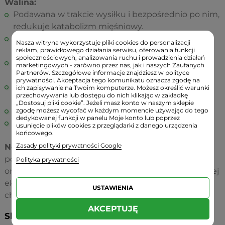
Walina:
Podawana
w trakcie wysiłku i bezpośrednio po nim,
redukuje katabolizm mięśniowy.
Wykazuje lekkie działanie stymulujące, dosuwając
Nasza witryna wykorzystuje pliki cookies do personalizacji
objawy zmęczenia podczas wysiłku fizycznego.
reklam, prawidłowego działania serwisu, oferowania funkcji
społecznościowych, analizowania ruchu i prowadzienia działań
Bierze udział w syntezie białek mięśniowych i
marketingowych - zarówno przez nas, jak i naszych Zaufanych
Partnerów. Szczegółowe informacje znajdziesz w polityce
produkcji energii.
prywatności. Akceptacja tego komunikatu oznacza zgodę na
Działa stymulująco na przyrost siły i masy
ich zapisywanie na Twoim komputerze. Możesz określić warunki
przechowywania lub dostępu do nich klikając w zakładkę
mięśniowej.
„Dostosuj pliki cookie”. Jeżeli masz konto w naszym sklepie
Uczestniczy w redukcji tkanki tłuszczowej.
zgodę możesz wycofać w każdym momencie używając do tego
dedykowanej funkcji w panelu Moje konto lub poprzez
Działa ochronnie na wątrobę.
usunięcie plików cookies z przeglądarki z danego urządzenia
końcowego.
Zasady polityki prywatności Google
Now Sports BCAA
to idealna propozycja, jeśli
potrzebujesz wsparcia dla lepszej regeneracji
Polityka prywatności
organizmu w okresie ciężkich treningów, zwiększonej
ekspozycji na czynniki stresowe lub w przebiegu
USTAWIENIA
choroby.
AKCEPTUJĘ
Składniki: