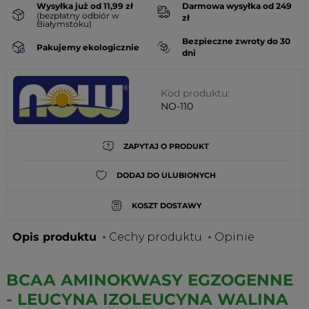
Wysyłka już od 11,99 zł
Darmowa wysyłka od 249
(bezpłatny odbiór w
zł
Białymstoku)
Bezpieczne zwroty do 30
Pakujemy ekologicznie
dni
Kod produktu:
NO-110
ZAPYTAJ O PRODUKT
DODAJ DO ULUBIONYCH
KOSZT DOSTAWY
Opis produktu
Cechy produktu
Opinie
BCAA AMINOKWASY EGZOGENNE
- LEUCYNA IZOLEUCYNA WALINA