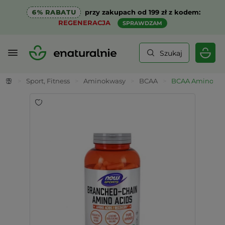
6% RABATU
przy zakupach od 199 zł z kodem:
REGENERACJA
SPRAWDZAM
Szukaj
>
Sport, Fitness
>
Aminokwasy
>
BCAA
>
BCAA Aminokwas