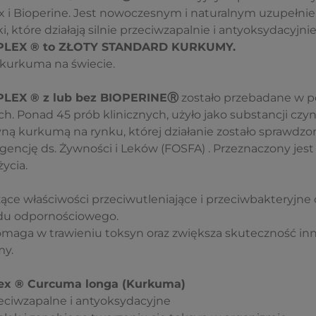
i Bioperine. Jest nowoczesnym i naturalnym uzupełnie
, które działają silnie przeciwzapalnie i antyoksydacyjnie
LEX ® to ZŁOTY STANDARD KURKUMY.
 kurkuma na świecie.
EX ® z lub bez BIOPERINEⓇ
zostało przebadane w p
h. Ponad 45 prób klinicznych, użyło jako substancji c
ną kurkumą na rynku, której działanie zostało sprawdzo
ncję ds. Żywności i Leków (FOSFA) . Przeznaczony jest 
ycia.
ce właściwości przeciwutleniające i przeciwbakteryjn
du odpornościowego.
pomaga w trawieniu toksyn oraz zwiększa skuteczność in
my.
ex ® Curcuma longa (Kurkuma)
eciwzapalne i antyoksydacyjne