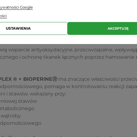
prywatności Google
nologiczne
ości
czne
USTAWIENIA
AKCEPTUJĘ
ią wsparcie antyoksydacyjne, przeciwzapalne, wpływaj
cznego i ochronę tkanek łącznych poprzez hamowani
LEX ® + BIOPERINEⓇ
ma znaczące właściwości przeciw
odpornościowego, pomaga w kontrolowaniu reakcji zapa
śni i stawów. wskazany przy:
eniowej stawów
etabolicznego
 wątroby
 odpornościowego