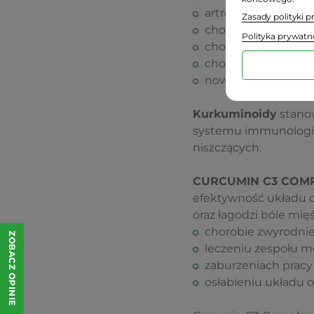
artretyzm
Zasady polityki 
choroby autoimmu
Polityka prywatn
choroby neurologi
choroby płuc
nowotwory
Kurkuminoidy
stanow
systemu immunologi
niszczących.
CURCUMIN C3 COMP
efektywność układu 
oraz łagodzi bóle mię
chorobie zwyrodni
ZOBACZ OPINIE
leczeniu zespołu m
zaburzeniach pracy
osłabieniu układu