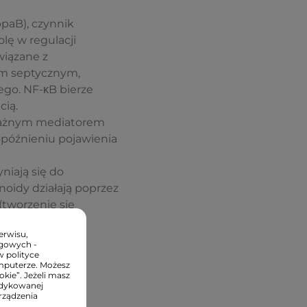
paB), czynnik
lę w regulacji
wiązane z
em septycznym,
go. NF-κB bierze
cią.
 ważnym mediatorem
późnieniu pojawienia
niają się do
noidy działają poprzez
(tworzenie się
erwisu,
ngowych -
w polityce
mputerze. Możesz
kie”. Jeżeli masz
edykowanej
rządzenia