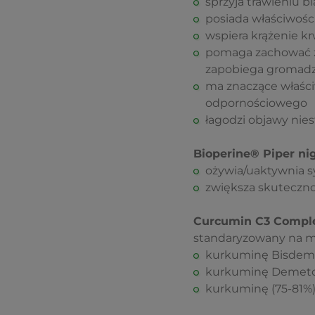
sprzyja trawieniu b
posiada właściwośc
wspiera krążenie k
pomaga zachować z
zapobiega gromadze
ma znaczące właści
odpornościowego
łagodzi objawy nie
Bioperine® Piper ni
ożywia/uaktywnia 
zwiększa skuteczno
Curcumin C3 Compl
standaryzowany na 
kurkuminę Bisdemet
kurkuminę Demetok
kurkuminę (75-81%