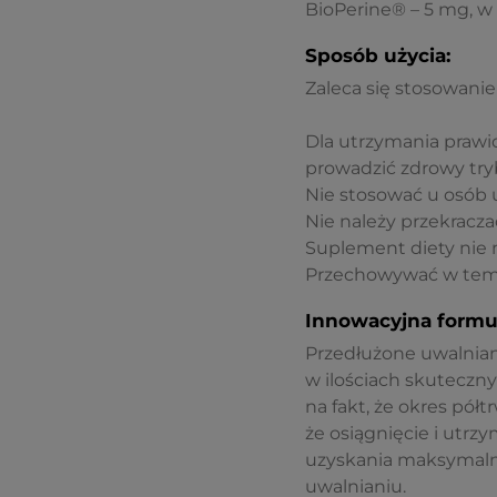
BioPerine® – 5 mg, w 
Sposób użycia:
Zaleca się stosowanie
Dla utrzymania prawi
prowadzić zdrowy tryb
Nie stosować u osób 
Nie należy przekraczać
Suplement diety nie 
Przechowywać w temp
Innowacyjna formu
Przedłużone uwalnian
w ilościach skuteczny
na fakt, że okres pó
że osiągnięcie i utr
uzyskania maksymalny
uwalnianiu.