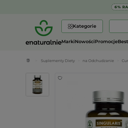
6% R
Kategorie
Marki
Nowości
Promocje
Best
>
Suplementy Diety
>
na Odchudzanie
>
Cu