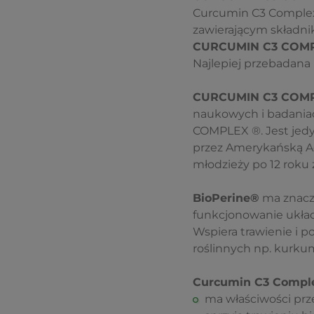
Curcumin C3 Complex 
zawierającym składniki
CURCUMIN C3 COMP
Najlepiej przebadana
CURCUMIN C3 COMPL
naukowych i badaniac
COMPLEX ®. Jest jedy
przez Amerykańską Age
młodzieży po 12 roku ż
BioPerine®
ma znaczą
funkcjonowanie ukła
Wspiera trawienie i 
roślinnych np. kurku
Curcumin C3 Compl
ma właściwości prz