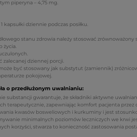
tym piperyna – 4,75 mg.
 1 kapsułki dziennie podczas posiłku.
dłowego stanu zdrowia należy stosować zrównoważony s
 życia.
uczulonych.
 zalecanej dziennej porcji.
może być stosowany jak substytut (zamiennik) zróżnicow
eraturze pokojowej.
ła o przedłużonym uwalnianiu:
ie substancji gwarantuje, że składniki aktywne uwalnian
ch terapeutycznie, zapewniając komfort pacjenta przez 
łtrwania kwasów bosweliowych i kurkuminy i jest stosun
zymywanie minimalnych poziomów leczniczych we krwi je
ch korzyści, stwarza to konieczność zastosowania post