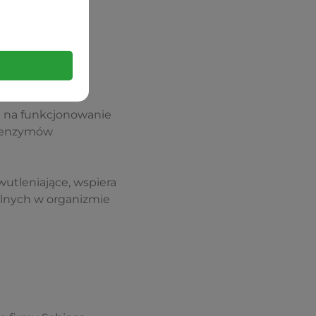
ą na funkcjonowanie
e enzymów
utleniające, wspiera
lnych w organizmie