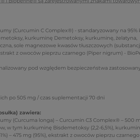
® i Bioperine® są zarejestrowanymi znakami towarowym
urkumy (Curcumin C Complex®) - standaryzowany na 95
metoksy, kurkuminę Demetoksy, kurkuminę, żelatyna,
liczna, sole magnezowe kwasów tłuszczowych (substancja
strakt z owoców pieprzu czarnego (Piper nigrum) - BioP
ymalizowany pod względem bezpieczeństwa zastosowan
ch po 505 mg / czas suplementacji 70 dni
psułka) zawiera:
urkumy (Curcuma longa) – Curcumin C3 Complex® – 500 
w, w tym kurkuminę Bisdemetoksy (2,2-6,5%), kurkumin
1%) – 475 mg (95%), ekstrakt z owoców pieprzu czarnego 