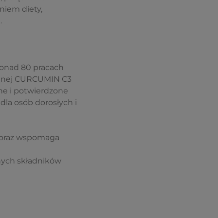
niem diety,
.
onad 80 pracach
zynnej CURCUMIN C3
ne i potwierdzone
dla osób dorosłych i
e oraz wspomaga
nych składników