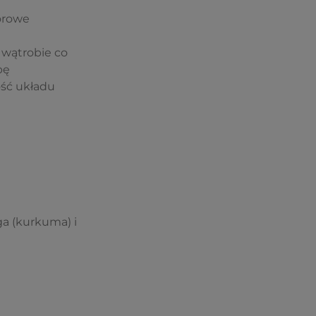
orowe
wątrobie co
bę
ść układu
a (kurkuma) i