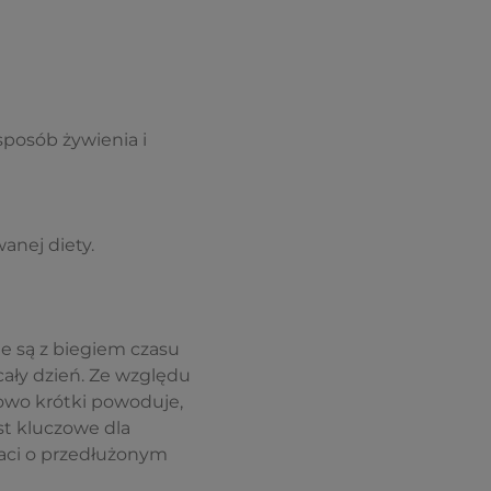
posób żywienia i
anej diety.
e są z biegiem czasu
cały dzień. Ze względu
kowo krótki powoduje,
st kluczowe dla
aci o przedłużonym