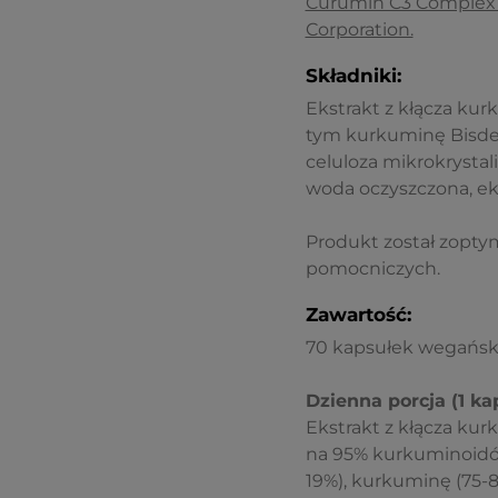
Curumin C3 Complex 
Corporation.
Składniki:
Ekstrakt z kłącza k
tym kurkuminę Bisde
celuloza mikrokrysta
woda oczyszczona, ek
Produkt został zopt
pomocniczych.
Zawartość:
70 kapsułek wegański
Dzienna porcja (1 ka
Ekstrakt z kłącza k
na 95% kurkuminoidó
19%), kurkuminę (75-8