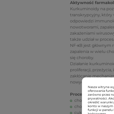
Aktywność farmakol
Kurkuminoidy na poz
transkrypcyjny, który
odpowiedzi immunolog
nowotworami, zapale
zakażeniami wirusow
także udział w proces
NF-κB jest głównym 
zapalenia w wielu ch
się choroby.
Działanie kurkuminoi
proliferacji, przeżyc
zakłócanie mechanizmó
nowych naczyń krwiono
Nasza witryna wyk
oferowania funkc
Proces zapalny odgr
zarówno przez na
prywatności. Ak
choroby układu krą
określić warunki 
choroba Alzheimer
konto w naszym 
funkcji w panelu
cukrzyca
końcowego.