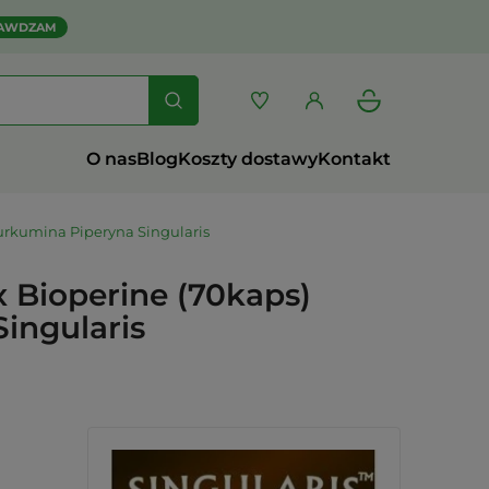
AWDZAM
O nas
Blog
Koszty dostawy
Kontakt
urkumina Piperyna Singularis
 Bioperine (70kaps)
ingularis