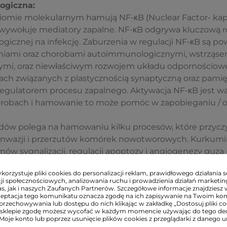
ogiczna:
iomie molekularnym hamują NF-κB (Nuclear Factor- kap
 wywołuje mediatory zapalne. NF-κB odgrywa kluczową ro
icznej na infekcję. Zaburzenia w regulacji NF-κB są po
niami oraz chorobami autoimmunologicznymi, wstrząs
ymi, oraz niewłaściwym rozwojem układu odpornościowe
ach związanych z plastycznością synaptyczną oraz pamię
regulatorem procesu zapalnego. Aktywacja NF-κB jest
orobach i hamowanie to może pomóc w zapobieganiu / o
dów polega na hamowaniu kilku procesów, które przyczy
ia, inwazji i przerzutów komórek nowotworowych. Kurkumi
w sygnalizacji, regulacji apoptozy i angiogenezy guza 
śnych, które zasilają guza).
orzystuje pliki cookies do personalizacji reklam, prawidłowego działania s
ji społecznościowych, analizowania ruchu i prowadzienia działań marketi
ywa główną rolę w rozwoju takich chorób jak:
s, jak i naszych Zaufanych Partnerów. Szczegółowe informacje znajdziesz 
ceptacja tego komunikatu oznacza zgodę na ich zapisywanie na Twoim ko
żenia
przechowywania lub dostępu do nich klikając w zakładkę „Dostosuj pliki coo
a
sklepie zgodę możesz wycofać w każdym momencie używając do tego d
 Moje konto lub poprzez usunięcie plików cookies z przeglądarki z danego u