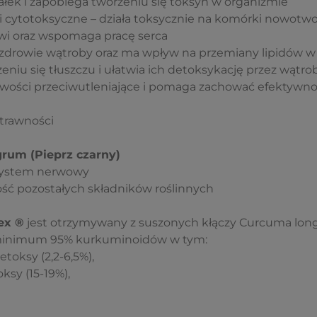
iałek i zapobiega tworzeniu się toksyn w organizmie
i cytotoksyczne – działa toksycznie na komórki nowotw
rwi oraz wspomaga pracę serca
drowie wątroby oraz ma wpływ na przemiany lipidów w 
niu się tłuszczu i ułatwia ich detoksykację przez wątro
wości przeciwutleniające i pomaga zachować efektywno
strawności
grum (Pieprz czarny)
system nerwowy
ść pozostałych składników roślinnych
ex ®
jest otrzymywany z suszonych kłączy Curcuma long
minimum 95% kurkuminoidów w tym:
oksy (2,2-6,5%),
sy (15-19%),
)