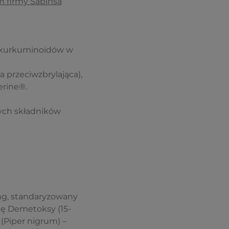
 firmy Sabinsa
% kurkuminoidów w
 przeciwzbrylająca),
erine®.
ych składników
mg, standaryzowany
ę Demetoksy (15-
(Piper nigrum) –