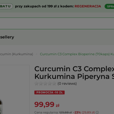
ABATU
przy zakupach od 199 zł z kodem:
REGENERACJA
SPR
sellery
rcumin (Kurkumina)
>
Curcumin C3 Complex Bioperine (70kaps) K
Curcumin C3 Complex
Kurkumina Piperyna S
(0 reviews)
PROMOCJA -10 ZŁ
99,99
zł
Cena regularna:
129,88 zł
-23%
(29,89 zł)