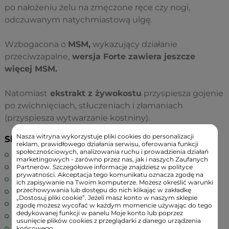
po nałożeniu żelu na zmęczone ręce czy nogi,
odczuwanym natychmiastową ulgę.
Wzbogacona o
MSM,
wykazujący działanie
przeciwzapalne,
wersja Forte zawiera jeszcze
więcej MSM.
Natomiast
ekstrakt z żywokostu
przyspiesza gojenie
po zwichnięciach, stłuczeniach i złamaniach
(przyspiesza wytwarzanie kostniny).
Nasza witryna wykorzystuje pliki cookies do personalizacji
Składniki:
reklam, prawidłowego działania serwisu, oferowania funkcji
społecznościowych, analizowania ruchu i prowadzienia działań
Aqua purificata
marketingowych - zarówno przez nas, jak i naszych Zaufanych
Glycerin
Partnerów. Szczegółowe informacje znajdziesz w polityce
prywatności. Akceptacja tego komunikatu oznacza zgodę na
Carbomer
ich zapisywanie na Twoim komputerze. Możesz określić warunki
przechowywania lub dostępu do nich klikając w zakładkę
Harpagophytum procumbens extract
„Dostosuj pliki cookie”. Jeżeli masz konto w naszym sklepie
Symphytum offcinale
zgodę możesz wycofać w każdym momencie używając do tego
dedykowanej funkcji w panelu Moje konto lub poprzez
MSM
usunięcie plików cookies z przeglądarki z danego urządzenia
Methylchloroisothiazolinone
końcowego.