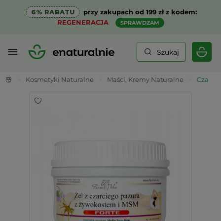
6% RABATU
przy zakupach od 199 zł z kodem:
REGENERACJA
SPRAWDZAM
Szukaj
>
Kosmetyki Naturalne
>
Maści, Kremy Naturalne
>
Czarci 