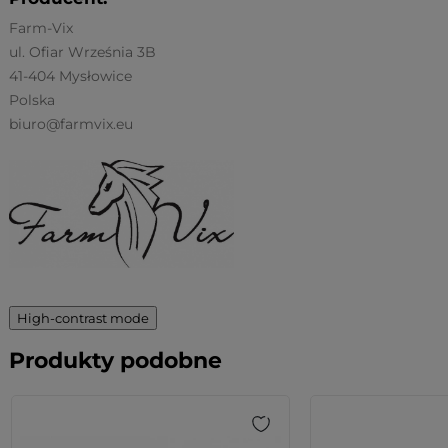
Farm-Vix
ul. Ofiar Września 3B
41-404 Mysłowice
Polska
biuro@farmvix.eu
High-contrast mode
Produkty podobne