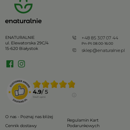
ENATURALNIE
+48 85 307 07 44
ul. Elewatorska 29C/4
Pn-Pt 08:00-16:00
15-620 Białystok
sklep@enaturalnie.pl
4.9
/ 5
10431
opinii
O nas - Poznaj nas bliżej
Regulamin Kart
Cennik dostawy
Podarunkowych