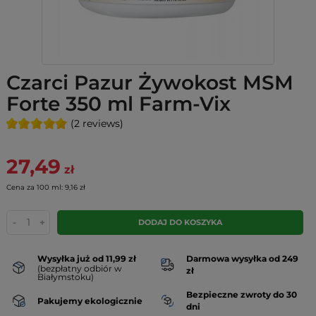
Czarci Pazur Żywokost MSM
Forte 350 ml Farm-Vix
(2 reviews)
27,49
zł
Cena za 100 ml: 9,16 zł
-
+
DODAJ DO KOSZYKA
Wysyłka już od 11,99 zł
Darmowa wysyłka od 249
(bezpłatny odbiór w
zł
Białymstoku)
Bezpieczne zwroty do 30
Pakujemy ekologicznie
dni