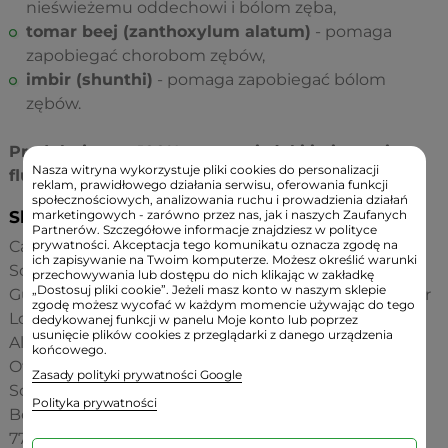
nieświeżemu oddechowi i bólom zęba,
tomar beej (zanthoxylum alatum)
- pomaga
zapobiegać chorobom zębów,
imbir (shunthi)
- pomaga zapobiegać bólom
zębów.
Produkt jest w 100% wegetariański i nie zawiera
Nasza witryna wykorzystuje pliki cookies do personalizacji
fluoru.
reklam, prawidłowego działania serwisu, oferowania funkcji
społecznościowych, analizowania ruchu i prowadzienia działań
Składniki:
marketingowych - zarówno przez nas, jak i naszych Zaufanych
Partnerów. Szczegółowe informacje znajdziesz w polityce
Calcium Carbonate, Aqua, Sorbitol, Hydrated Silica,
prywatności. Akceptacja tego komunikatu oznacza zgodę na
ich zapisywanie na Twoim komputerze. Możesz określić warunki
Sodium Lauryl Sulfate, Aroma (Flavour), Xanthan
przechowywania lub dostępu do nich klikając w zakładkę
„Dostosuj pliki cookie”. Jeżeli masz konto w naszym sklepie
Gum, Piper Nigrum (Black Pepper) fruit extract, Piper
zgodę możesz wycofać w każdym momencie używając do tego
Longum (Long Pepper) fruit extract, Zanthoxylum
dedykowanej funkcji w panelu Moje konto lub poprzez
usunięcie plików cookies z przeglądarki z danego urządzenia
Alatum (Winged prickly Ash) fruit extract, Zingiber
końcowego.
Officinale (Ginger) rhizome extract, Sodium Silicate,
Zasady polityki prywatności Google
Sodium Saccharin, Propylene Glycol, Sodium
Polityka prywatności
Benzoate, Benzyl alcohol, Eugenol, Iron oxides (Cl
77491, Cl 77499, Cl 77492).