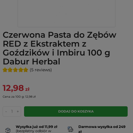
Czerwona Pasta do Zębów
RED z Ekstraktem z
Goździków i Imbiru 100 g
Dabur Herbal
(5 reviews)
12,98
zł
Cena za 100 g: 12,98 zł
-
+
DODAJ DO KOSZYKA
Wysyłka już od 11,99 zł
Darmowa wysyłka od 249
(bezpłatny odbiór w
zł