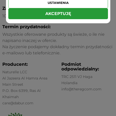
USTAWIENIA
Zawartość:
AKCEPTUJĘ
100 g
Termin przydatności:
Wszystkie oferowane produkty są świeże, o ile nie
napisano inaczej w ofercie.
Na życzenie podajemy dokładny termin przydatności
e-mailowo lub telefonicznie.
Producent:
Podmiot
odpowiedzialny:
Naturelle LCC
TRC 2511 VJ Haga
Al Jazeera Al Hamra Area
Holandia
Main Street
info@theregcom.com
P.O. Box 6399, Ras Al
Khaimah
care@dabur.com