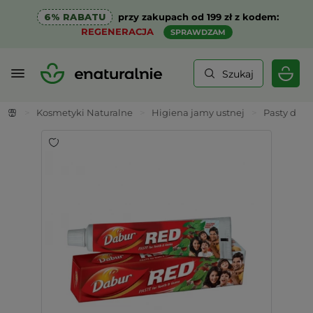
6% RABATU
przy zakupach od 199 zł z kodem:
REGENERACJA
SPRAWDZAM
Szukaj
>
Kosmetyki Naturalne
>
Higiena jamy ustnej
>
Pasty do 