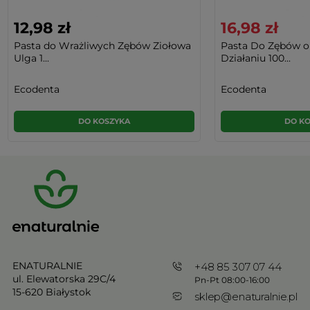
12,98 zł
16,98 zł
Pasta do Wrażliwych Zębów Ziołowa
Pasta Do Zębów o
Ulga 1...
Działaniu 100...
Ecodenta
Ecodenta
DO KOSZYKA
DO K
ENATURALNIE
+48 85 307 07 44
ul. Elewatorska 29C/4
Pn-Pt 08:00-16:00
15-620 Białystok
sklep@enaturalnie.pl