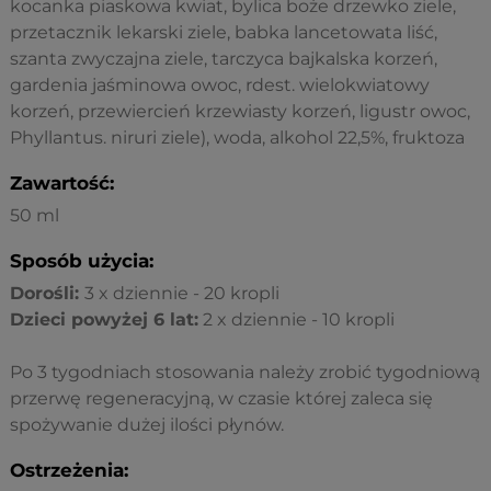
kocanka piaskowa kwiat, bylica boże drzewko ziele,
przetacznik lekarski ziele, babka lancetowata liść,
szanta zwyczajna ziele, tarczyca bajkalska korzeń,
gardenia jaśminowa owoc, rdest. wielokwiatowy
korzeń, przewiercień krzewiasty korzeń, ligustr owoc,
Phyllantus. niruri ziele), woda, alkohol 22,5%, fruktoza
Zawartość:
50 ml
Sposób użycia:
Dorośli:
3 x dziennie - 20 kropli
Dzieci powyżej 6 lat:
2 x dziennie - 10 kropli
Po 3 tygodniach stosowania należy zrobić tygodniową
przerwę regeneracyjną, w czasie której zaleca się
spożywanie dużej ilości płynów.
Ostrzeżenia: