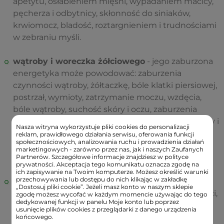
apetytu, osłabieniem mięśni, wypadaniem macicy,
pęcherza i odbytnicy, skłonność do siniaków,
krwiomocz, bladość, roztargnieniem i trudnościami
w zebraniu myśli.
wątroby i woreczka żółciowego
- jego zaburzona
energetyka może powodować: zaburzenia
czynności wątroby, żółtaczkę, bóle klatki piersiowej,
postrzał, wymioty, zatrzymanie moczu, wzdęcia,
bóle wątroby, suchość skóry i oczu, zaburzenia
miesiączkowania, żółte przebarwienie języka, skóry i
Nasza witryna wykorzystuje pliki cookies do personalizacji
moczu, niewyraźne widzenie, zawroty głowy,
reklam, prawidłowego działania serwisu, oferowania funkcji
społecznościowych, analizowania ruchu i prowadzienia działań
sztywne stawy, gniew, drażliwość, zmienność
marketingowych - zarówno przez nas, jak i naszych Zaufanych
emocji.
Partnerów. Szczegółowe informacje znajdziesz w polityce
prywatności. Akceptacja tego komunikatu oznacza zgodę na
ich zapisywanie na Twoim komputerze. Możesz określić warunki
przechowywania lub dostępu do nich klikając w zakładkę
płuc
- objawy braku równowagi energetycznej:
„Dostosuj pliki cookie”. Jeżeli masz konto w naszym sklepie
problemy z oddychaniem, astma, kaszel, duszności,
zgodę możesz wycofać w każdym momencie używając do tego
dedykowanej funkcji w panelu Moje konto lub poprzez
obniżona tolerancja na chłód, bóle nadgarstków i
usunięcie plików cookies z przeglądarki z danego urządzenia
ramion, bóle w kręgosłupie szyjnym, problemy z
końcowego.