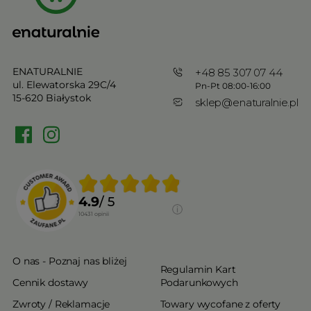
ENATURALNIE
+48 85 307 07 44
ul. Elewatorska 29C/4
Pn-Pt 08:00-16:00
15-620 Białystok
sklep@enaturalnie.pl
4.9
/ 5
10431
opinii
O nas - Poznaj nas bliżej
Regulamin Kart
Cennik dostawy
Podarunkowych
Zwroty / Reklamacje
Towary wycofane z oferty