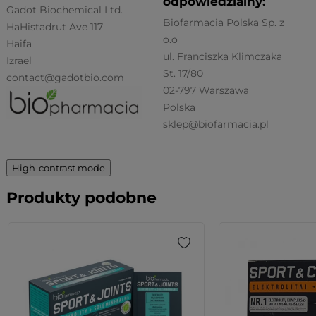
odpowiedzialny:
Gadot Biochemical Ltd.
Biofarmacia Polska Sp. z
HaHistadrut Ave 117
o.o
Haifa
ul. Franciszka Klimczaka
Izrael
St. 17/80
contact@gadotbio.com
02-797 Warszawa
Polska
sklep@biofarmacia.pl
High-contrast mode
Produkty podobne