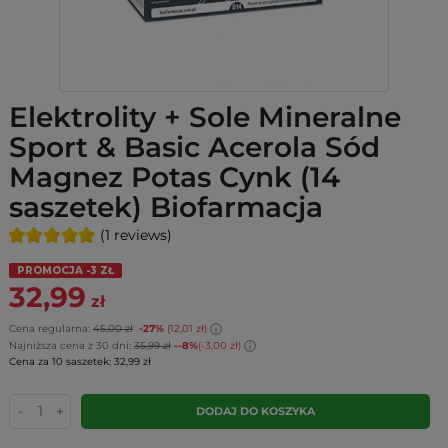
Elektrolity + Sole Mineralne
Sport & Basic Acerola Sód
Magnez Potas Cynk (14
saszetek) Biofarmacja
(1 reviews)
PROMOCJA -3 ZŁ
32,99
zł
Cena regularna:
45,00 zł
-27%
(12,01 zł)
Najniższa cena z 30 dni:
35,99 zł
--8%
(-3,00 zł)
Cena za 10 saszetek: 32,99 zł
-
+
DODAJ DO KOSZYKA