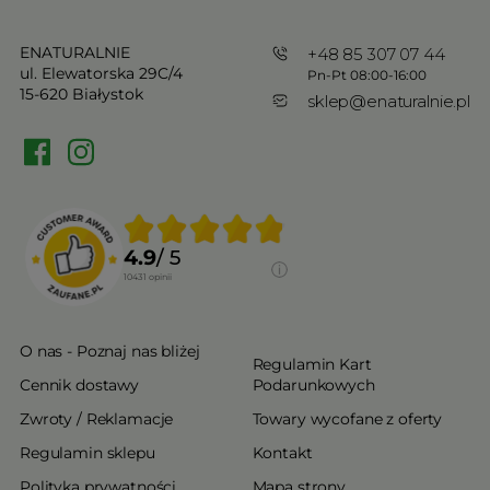
ENATURALNIE
+48 85 307 07 44
ul. Elewatorska 29C/4
Pn-Pt 08:00-16:00
15-620 Białystok
sklep@enaturalnie.pl
4.9
/ 5
10431
opinii
O nas - Poznaj nas bliżej
Regulamin Kart
Cennik dostawy
Podarunkowych
Zwroty / Reklamacje
Towary wycofane z oferty
Regulamin sklepu
Kontakt
Polityka prywatności
Mapa strony