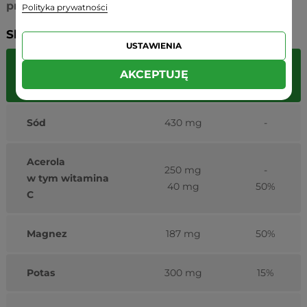
przyswajany przez organizm.
Polityka prywatności
Składniki:
USTAWIENIA
(1
%
AKCEPTUJĘ
Składniki
saszetka)
RWS
Sód
430 mg
-
Acerola
250 mg
-
w tym witamina
40 mg
50%
C
Magnez
187 mg
50%
Potas
300 mg
15%