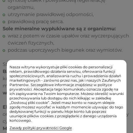
syntezę białek i powysiłkową regenerację
organizmu,
utrzymanie prawidłowej odporności,
prawidłową pracę serca.
Sole mineralne wypłukiwane są z organizmu:
wraz z potem w czasie upałów oraz wyczerpujących
ćwiczeń fizycznych,
podczas uporczywych biegunek oraz wymiotów.
Stosowanie suplementu diety
Elektrolity Sport &
Nasza witryna wykorzystuje pliki cookies do personalizacji
Basic
pozwoli zapobiec nieprzyjemnym
reklam, prawidłowego działania serwisu, oferowania funkcji
społecznościowych, analizowania ruchu i prowadzienia działań
konsekwencjom niewystarczającego poziomu soli
marketingowych - zarówno przez nas, jak i naszych Zaufanych
Partnerów. Szczegółowe informacje znajdziesz w polityce
mineralnych w organizmie człowieka, a dodatkowo
prywatności. Akceptacja tego komunikatu oznacza zgodę na
wzmocni odporność organizmu na infekcje.
ich zapisywanie na Twoim komputerze. Możesz określić warunki
przechowywania lub dostępu do nich klikając w zakładkę
„Dostosuj pliki cookie”. Jeżeli masz konto w naszym sklepie
Elektrolity Sport & Basic
zawierają pierwiastki w ich
zgodę możesz wycofać w każdym momencie używając do tego
dedykowanej funkcji w panelu Moje konto lub poprzez
organicznych formach jak np. cytrynian magnezu czy
usunięcie plików cookies z przeglądarki z danego urządzenia
końcowego.
cytrynian cynku, które zostały pozyskane
z Morza
Martwego,
dzięki temu preparat jest
świetnie
Zasady polityki prywatności Google