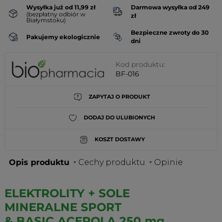
Wysyłka już od 11,99 zł
Darmowa wysyłka od 249
(bezpłatny odbiór w
zł
Białymstoku)
Bezpieczne zwroty do 30
Pakujemy ekologicznie
dni
Kod produktu:
BF-016
ZAPYTAJ O PRODUKT
DODAJ DO ULUBIONYCH
KOSZT DOSTAWY
Opis produktu
Cechy produktu
Opinie
ELEKTROLITY + SOLE
MINERALNE SPORT
& BASIC ACEROLA 250 mg