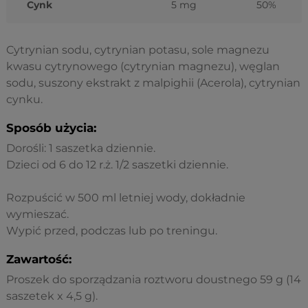
Cynk
5 mg
50%
Cytrynian sodu, cytrynian potasu, sole magnezu
kwasu cytrynowego (cytrynian magnezu), węglan
sodu, suszony ekstrakt z malpighii (Acerola), cytrynian
cynku.
Sposób użycia:
Dorośli: 1 saszetka dziennie.
Dzieci od 6 do 12 r.ż. 1/2 saszetki dziennie.
Rozpuścić w 500 ml letniej wody, dokładnie
wymieszać.
Wypić przed, podczas lub po treningu.
Zawartość:
Proszek do sporządzania roztworu doustnego 59 g (14
saszetek x 4,5 g).