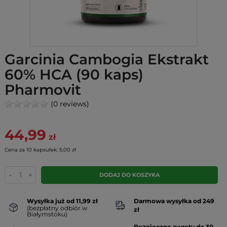
Garcinia Cambogia Ekstrakt
60% HCA (90 kaps)
Pharmovit
(0 reviews)
44,99
zł
Cena za 10 kapsułek: 5,00 zł
-
+
DODAJ DO KOSZYKA
Wysyłka już od 11,99 zł
Darmowa wysyłka od 249
(bezpłatny odbiór w
zł
Białymstoku)
Bezpieczne zwroty do 30