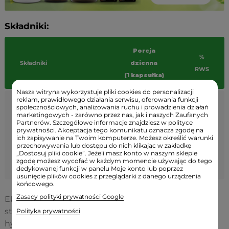
Składniki:
Porcja
%
Składniki
dzienna
RWS
(1 kapsułka)
Nasza witryna wykorzystuje pliki cookies do personalizacji
reklam, prawidłowego działania serwisu, oferowania funkcji
Ekstrakt z owoców
społecznościowych, analizowania ruchu i prowadzienia działań
marketingowych - zarówno przez nas, jak i naszych Zaufanych
garcinia cambogia
,
Partnerów. Szczegółowe informacje znajdziesz w polityce
w tym:
400 mg
-
prywatności. Akceptacja tego komunikatu oznacza zgodę na
ich zapisywanie na Twoim komputerze. Możesz określić warunki
kwas
240 mg
-
przechowywania lub dostępu do nich klikając w zakładkę
hydroksycytrynowy
„Dostosuj pliki cookie”. Jeżeli masz konto w naszym sklepie
zgodę możesz wycofać w każdym momencie używając do tego
(HCA)
dedykowanej funkcji w panelu Moje konto lub poprzez
usunięcie plików cookies z przeglądarki z danego urządzenia
końcowego.
Zasady polityki prywatności Google
Ekstrakt z owoców garcinia cambogia
standaryzowany na 60% kwasu
Polityka prywatności
hydroksycytrynowego, otoczka kapsułki: żelatyna.