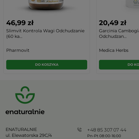
46,99 zł
20,49 zł
Slimvit Kontrola Wagi Odchudzanie
Garcinia Cambogi
(60 ka...
Odchudzan...
Pharmovit
Medica Herbs
DO KOSZYKA
DO K
ENATURALNIE
+48 85 307 07 44
ul. Elewatorska 29C/4
Pn-Pt 08:00-16:00