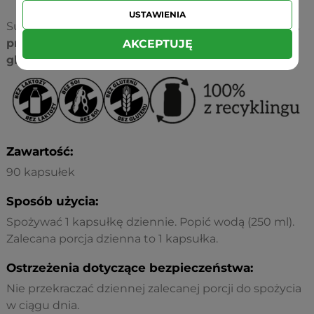
USTAWIENIA
Suplement nie zawiera:
substancji wypełniających,
przeciwzbrylaczy, barwników, laktozy, soi i
AKCEPTUJĘ
glutenu.
Zawartość:
90 kapsułek
Sposób użycia:
Spożywać 1 kapsułkę dziennie. Popić wodą (250 ml).
Zalecana porcja dzienna to 1 kapsułka.
Ostrzeżenia dotyczące bezpieczeństwa:
Nie przekraczać dziennej zalecanej porcji do spożycia
w ciągu dnia.