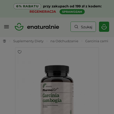
6% RABATU
przy zakupach od 199 zł z kodem:
REGENERACJA
SPRAWDZAM
Szukaj
>
Suplementy Diety
>
na Odchudzanie
>
Garcinia cambog