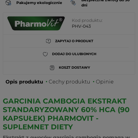
Pakujemy ekologicznie
dni
Kod produktu:
PHV-043
ZAPYTAJ O PRODUKT
DODAJ DO ULUBIONYCH
KOSZT DOSTAWY
Opis produktu
Cechy produktu
Opinie
GARCINIA CAMBOGIA EKSTRAKT
STANDARYZOWANY 60% HCA (90
KAPSUŁEK) PHARMOVIT -
SUPLEMNET DIETY
Ekstrakt z owoców garcinia cambogia pomaga w