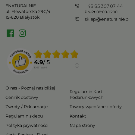
ENATURALNIE
+48 85 307 07 44
ul. Elewatorska 29C/4
Pn-Pt 08:00-16:00
15-620 Białystok
sklep@enaturalnie.pl
4.9
/ 5
10431
opinii
O nas - Poznaj nas bliżej
Regulamin Kart
Cennik dostawy
Podarunkowych
Zwroty / Reklamacje
Towary wycofane z oferty
Regulamin sklepu
Kontakt
Polityka prywatności
Mapa strony
Karta Seniora i Dużej