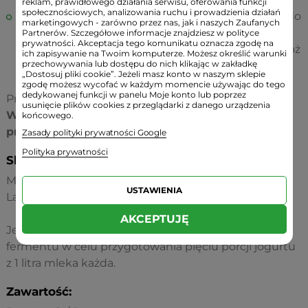
reklam, prawidłowego działania serwisu, oferowania funkcji
społecznościowych, analizowania ruchu i prowadzienia działań
Możesz użyć jogurtownicy. Wlej gotowy produkt do
marketingowych - zarówno przez nas, jak i naszych Zaufanych
pojemników na jogurt i pozostaw włączoną na 7-9
Partnerów. Szczegółowe informacje znajdziesz w polityce
prywatności. Akceptacja tego komunikatu oznacza zgodę na
godzin. Po tym czasie wyjmij słoiki z jogurtem i włóż
ich zapisywanie na Twoim komputerze. Możesz określić warunki
przechowywania lub dostępu do nich klikając w zakładkę
do lodówki.
„Dostosuj pliki cookie”. Jeżeli masz konto w naszym sklepie
zgodę możesz wycofać w każdym momencie używając do tego
dedykowanej funkcji w panelu Moje konto lub poprzez
Produkt będzie gotowy po schłodzeniu.
usunięcie plików cookies z przeglądarki z danego urządzenia
Wysoka wydajność! 1 opakowanie pozwala na
końcowego.
przygotowanie 5 litrów jogurtu.
Zasady polityki prywatności Google
Polityka prywatności
Składniki:
Mleczny produkt sfermentowany przez bakterie:
USTAWIENIA
Lactobacillus acidophilus Er-2 szczep 317/402 Narine.
AKCEPTUJĘ
Jedno opakowanie zawiera 5 jednostek suchego
fermentu w celu przygotowania pięciu porcji jogurtu
z 1 litra mleka każda.
Zawartość: