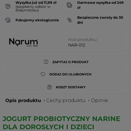
Wysyłka już od 11,99 zł
Darmowa wysyłka od 249
(bezpłatny odbiór w
zł
Białymstoku)
Bezpieczne zwroty do 30
Pakujemy ekologicznie
dni
Kod produktu:
NAR-012
ZAPYTAJ O PRODUKT
DODAJ DO ULUBIONYCH
KOSZT DOSTAWY
Opis produktu
Cechy produktu
Opinie
JOGURT PROBIOTYCZNY NARINE
DLA DOROSŁYCH I DZIECI