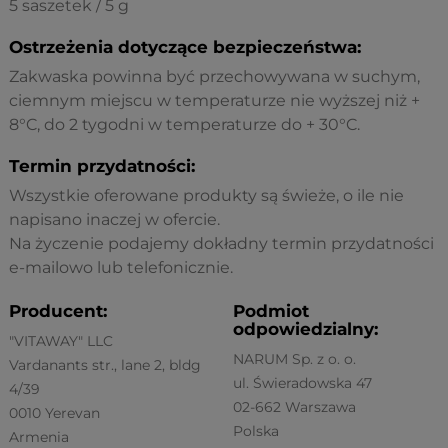
5 saszetek / 5 g
Ostrzeżenia dotyczące bezpieczeństwa:
Zakwaska powinna być przechowywana w suchym,
ciemnym miejscu w temperaturze nie wyższej niż +
8°C, do 2 tygodni w temperaturze do + 30°C.
Termin przydatności:
Wszystkie oferowane produkty są świeże, o ile nie
napisano inaczej w ofercie.
Na życzenie podajemy dokładny termin przydatności
e-mailowo lub telefonicznie.
Producent:
Podmiot
odpowiedzialny:
"VITAWAY" LLC
NARUM Sp. z o. o.
Vardanants str., lane 2, bldg
ul. Świeradowska 47
4/39
02-662 Warszawa
0010 Yerevan
Polska
Armenia