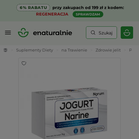
6% RABATU
przy zakupach od 199 zł z kodem:
REGENERACJA
SPRAWDZAM
Szukaj
>
Suplementy Diety
>
na Trawienie
>
Zdrowie jelit
>
Prob