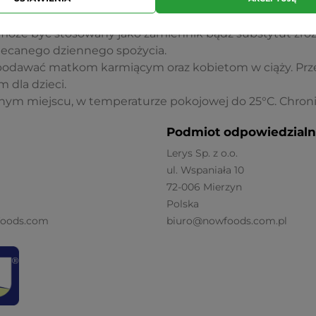
tylko dla osób dorosłych.
może być stosowany jako zamiennik bądź substytut zróżn
alecanego dziennego spożycia.
 podawać matkom karmiącym oraz kobietom w ciąży. P
 dla dzieci.
m miejscu, w temperaturze pokojowej do 25°C. Chroni
Podmiot odpowiedzialn
Lerys Sp. z o.o.
ul. Wspaniała 10
72-006 Mierzyn
Polska
foods.com
biuro@nowfoods.com.pl