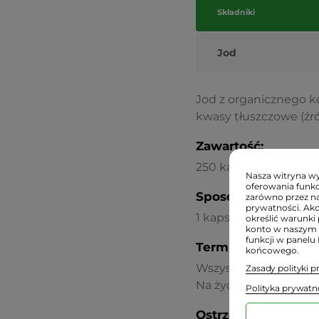
Składniki
Jod
Jod z organicznego kel
kwasy tłuszczowe (źró
Zawartość:
250 kapsułek VEGE
Nasza witryna wyk
oferowania funkc
Sposób użycia:
zarówno przez na
prywatności. Ak
1 kapsułka dziennie, n
określić warunki 
konto w naszym 
funkcji w panelu
Termin przydatnośc
końcowego.
Wszystkie oferowane p
Zasady polityki 
Na życzenie podajemy
Polityka prywatn
Ostrzeżenia dotycz