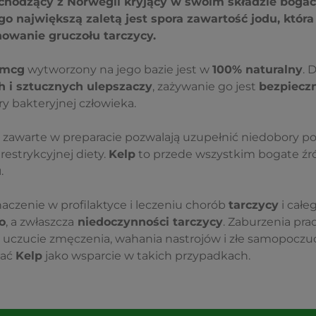
chodzący z Norwegii kryjący w swoim składzie boga
go największą zaletą jest spora zawartość jodu, któr
owanie gruczołu tarczycy.
 mcg
wytworzony na jego bazie jest w
100% naturalny
. 
 i sztucznych ulepszaczy
, zażywanie go jest
bezpieczn
ry bakteryjnej człowieka.
zawarte w preparacie pozwalają uzupełnić niedobory p
restrykcyjnej diety.
Kelp
to przede wszystkim bogate źr
u
.
czenie w profilaktyce i leczeniu chorób
tarczycy
i całe
o
, a zwłaszcza
niedoczynności tarczycy
. Zaburzenia pra
e uczucie zmęczenia, wahania nastrojów i złe samopoczuc
wać
Kelp
jako wsparcie w takich przypadkach.