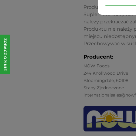
Produkt przeznaczony 
Suplement diety nie 
należy przekraczać z
Produktu nie należy
miejscu niedostępnym
ZOBACZ OPINIE
Przechowywać w suchy
Producent:
NOW Foods
244 Knollwood Drive
Bloomingdale, 60108
Stany Zjednoczone
internationalsales@now