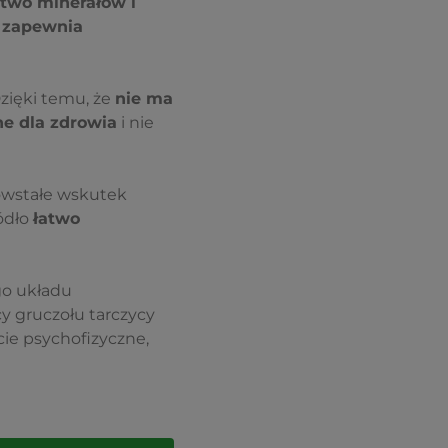
ctwo minerałów i
a zapewnia
Dzięki temu, że
nie ma
e dla zdrowia
i nie
owstałe wskutek
ódło
łatwo
go układu
cy gruczołu tarczycy
ie psychofizyczne,