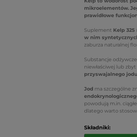
Kelp to wodorost po
mikroelementów.
Je
prawidłowe funkcjon
Suplement
Kelp 325
w nim syntetycznych
zaburza naturalnej flo
Substancje odżywcze 
niewłaściwej lub zbyt 
przyswajalnego jod
Jod
ma szczególne zna
endokrynologiczneg
powodują m.in. ciągł
dlatego warto stoso
Składniki: