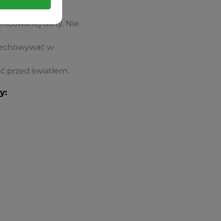
icowanej diety. Nie
rzechowywać w
ć przed światłem.
y: