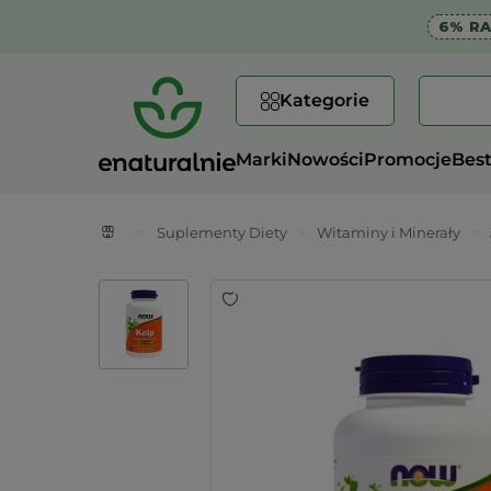
6% R
Kategorie
Marki
Nowości
Promocje
Best
>
Suplementy Diety
>
Witaminy i Minerały
>