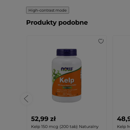
High-contrast mode
Produkty podobne
52,99 zł
48,9
ral
Kelp 150 mcg (200 tab) Naturalny
Kelp M