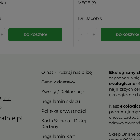
at...
VEGE (9...
a
Dr. Jacob's
+
-
+
DO KOSZYKA
DO KOSZYKA
O nas - Poznaj nas bliżej
Ekologiczny s
zapoznania się
Cennik dostawy
ekologiczne
of
najniższych ce
Zwroty / Reklamacje
ekologiczne ch
7 44
Regulamin sklepu
Nasz
ekologic
0
Polityka prywatności
prezentujemy s
alnie.pl
chcesz zadbać o
Karta Seniora i Dużej
zdrowa żywnoś
Rodziny
Sklep Online t
Regulamin Kart
ponad 90% zos