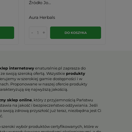
Źródło Jo...
(Biolog..
Aura Herbals
Jodavit
-
+
-
DO KOSZYKA
klep internetowy
enaturalnie.pl zaprasza do
 ze swoją szeroką ofertą. Wszystkie
produkty
erujemy w szerokiej gamie dostępności i w
nach. Proponowane w naszej ofercie produkty
arakteryzują się najwyższą jakością.
zny sklep online
, który z przyjemnością Państwu
tawia na jakość i bezpieczeństwo odżywiania. Jeśli
 swoją zdrową przyszłość już teraz, niezbędna jest Ci
ć.
o szeroki wybór produktów certyfikowanych, które w
tały wyprodukowane metodami ekologicznymi, a do