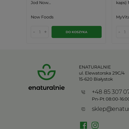
Jod Now...
kaps) N
Now Foods
MyVit
-
+
-
KA
DO KOSZYKA
ENATURALNIE
ul. Elewatorska 29C/4
15-620 Białystok
+48 85 307 0
Pn-Pt 08:00-16:0
sklep@enatur