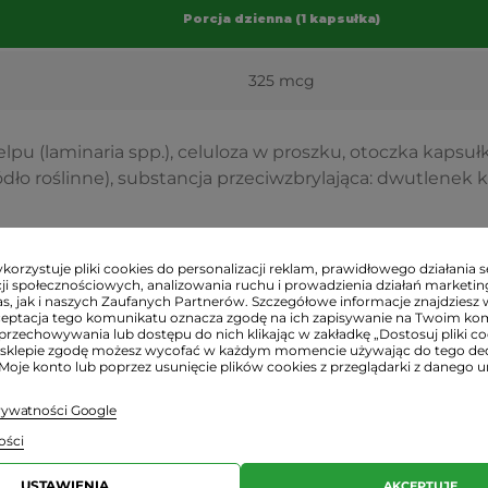
Porcja dzienna (1 kapsułka)
325 mcg
pu (laminaria spp.), celuloza w proszku, otoczka kapsułki
dło roślinne), substancja przeciwzbrylająca: dwutlenek 
orzystuje pliki cookies do personalizacji reklam, prawidłowego działania s
ji społecznościowych, analizowania ruchu i prowadzienia działań marketi
s, jak i naszych Zaufanych Partnerów. Szczegółowe informacje znajdziesz 
ceptacja tego komunikatu oznacza zgodę na ich zapisywanie na Twoim ko
ajlepiej podczas posiłku.
przechowywania lub dostępu do nich klikając w zakładkę „Dostosuj pliki coo
sklepie zgodę możesz wycofać w każdym momencie używając do tego d
 Moje konto lub poprzez usunięcie plików cookies z przeglądarki z danego u
i:
rodukty są świeże, o ile nie napisano inaczej w ofercie.
prywatności Google
 dokładny termin przydatności e-mailowo lub telefonicz
ości
ące bezpieczeństwa:
USTAWIENIA
AKCEPTUJĘ