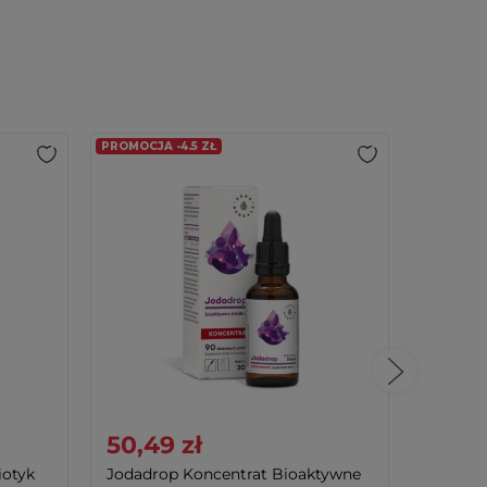
PROMOCJA -4.5 ZŁ
50,49 zł
69,0
iotyk
Jodadrop Koncentrat Bioaktywne
JODAVIT