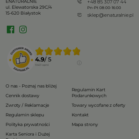
ENATURALNIE
+48 85 307 07 44
ul. Elewatorska 29C/4
Pn-Pt 08:00-16:00
15-620 Białystok
sklep@enaturalnie.pl
4.9
/ 5
10431
opinii
O nas - Poznaj nas bliżej
Regulamin Kart
Cennik dostawy
Podarunkowych
Zwroty / Reklamacje
Towary wycofane z oferty
Regulamin sklepu
Kontakt
Polityka prywatności
Mapa strony
Karta Seniora i Dużej