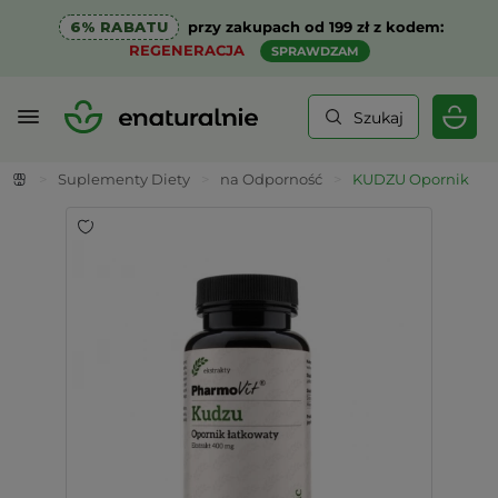
6% RABATU
przy zakupach od 199 zł z kodem:
REGENERACJA
SPRAWDZAM
Szukaj
>
Suplementy Diety
>
na Odporność
>
KUDZU Opornik Łatk