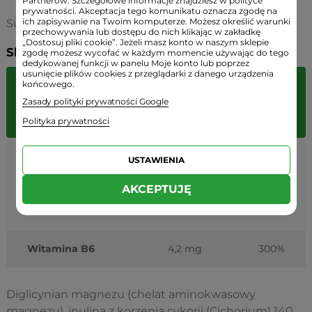
Partnerów. Szczegółowe informacje znajdziesz w polityce
prywatności. Akceptacja tego komunikatu oznacza zgodę na
ich zapisywanie na Twoim komputerze. Możesz określić warunki
Suplement jest odpowiedni dla
WEGAN.
przechowywania lub dostępu do nich klikając w zakładkę
„Dostosuj pliki cookie”. Jeżeli masz konto w naszym sklepie
Składniki:
zgodę możesz wycofać w każdym momencie używając do tego
dedykowanej funkcji w panelu Moje konto lub poprzez
usunięcie plików cookies z przeglądarki z danego urządzenia
końcowego.
Porcja
%
Zasady polityki prywatności Google
Składniki
dzienna (3
RWS
kapsułki)
Polityka prywatności
Diglicynian
USTAWIENIA
magnezu,
w
1800 mg
-
AKCEPTUJĘ
tym
:
200 mg
53%
magnez
Witamina B6
4,2 mg
300%
Diglicynian magnezu (chelat aminokwasowy
magnezu), inulina z korzenia cykorii (Cichorium) 140