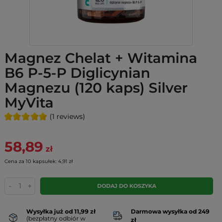
Magnez Chelat + Witamina
B6 P-5-P Diglicynian
Magnezu (120 kaps) Silver
MyVita
(1 reviews)
58,89
zł
Cena za 10 kapsułek: 4,91 zł
-
+
DODAJ DO KOSZYKA
Wysyłka już od 11,99 zł
Darmowa wysyłka od 249
(bezpłatny odbiór w
zł