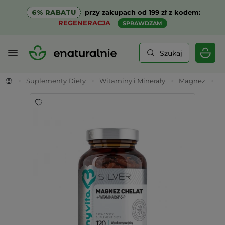
6% RABATU
przy zakupach od 199 zł z kodem:
REGENERACJA
SPRAWDZAM
Szukaj
>
Suplementy Diety
>
Witaminy i Minerały
>
Magnez
>
M