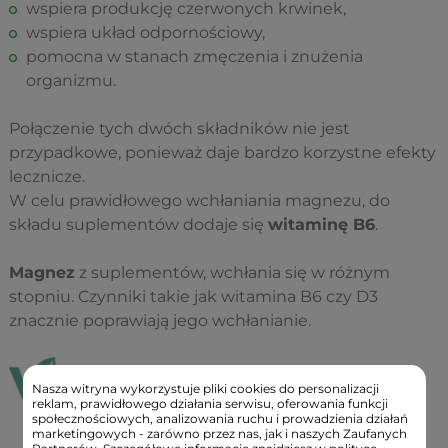
wspiera produkcję czerwonych krwinek,
wspiera układ odpornościowy,
pomocna w stanach zmęczenia i znużenia
organizmu.
Połączenie tych dwóch składników nie jest
przypadkowe, ponieważ daje bardzo korzystne efekty
lecznicze.
W celu prawidłowego wchłaniania magnezu, do
składu suplementów dodaje się
witaminę B6
.
Magnez
z suplementów, wchłania się w różnym
stopniu. Czynniki takie jak witamina B6 czy D3
znacznie poprawiają jego wchłanianie.
Nasza witryna wykorzystuje pliki cookies do personalizacji
reklam, prawidłowego działania serwisu, oferowania funkcji
społecznościowych, analizowania ruchu i prowadzienia działań
marketingowych - zarówno przez nas, jak i naszych Zaufanych