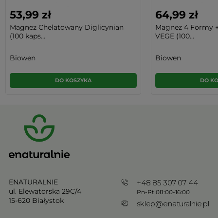
53,99 zł
64,99 zł
Magnez Chelatowany Diglicynian
Magnez 4 Formy +
(100 kaps...
VEGE (100...
Biowen
Biowen
DO KOSZYKA
DO K
ENATURALNIE
+48 85 307 07 44
ul. Elewatorska 29C/4
Pn-Pt 08:00-16:00
15-620 Białystok
sklep@enaturalnie.pl