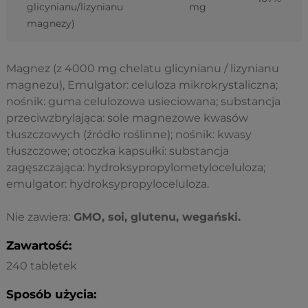
glicynianu/lizynianu
mg
magnezy)
Magnez (z 4000 mg chelatu glicynianu / lizynianu
magnezu), Emulgator: celuloza mikrokrystaliczna;
nośnik: guma celulozowa usieciowana; substancja
przeciwzbrylająca: sole magnezowe kwasów
tłuszczowych (źródło roślinne); nośnik: kwasy
tłuszczowe; otoczka kapsułki: substancja
zagęszczająca: hydroksypropylometyloceluloza;
emulgator: hydroksypropyloceluloza.
Nie zawiera:
GMO, soi, glutenu, wegański.
Zawartość:
240 tabletek
Sposób użycia: