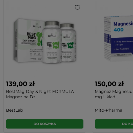
139,00 zł
150,00 zł
BestMag Day & Night FORMULA
Magnez Magnesium
Magnez na Dz...
mg Układ...
BestLab
Mito-Pharma
DO KOSZYKA
DO K