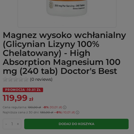
Magnez wysoko wchłanialny
(Glicynian Lizyny 100%
Chelatowany) - High
Absorption Magnesium 100
mg (240 tab) Doctor's Best
(0 reviews)
PROMOCJA -10.01 ZŁ
119,99
zł
Cena regularna:
130,00 zł
-8%
(10,01 zł)
Najniższa cena z 30 dni:
130,00 zł
--8%
(-10,01 zł)
-
+
DODAJ DO KOSZYKA