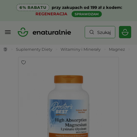
6% RABATU
przy zakupach od 199 zł z kodem:
REGENERACJA
SPRAWDZAM
Szukaj
>
Suplementy Diety
>
Witaminy i Minerały
>
Magnez
>
M