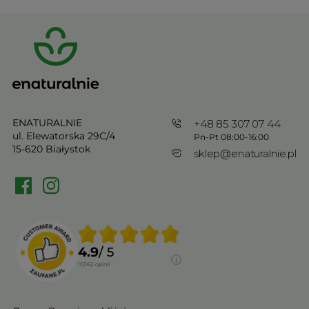
ENATURALNIE
+48 85 307 07 44
ul. Elewatorska 29C/4
Pn-Pt 08:00-16:00
15-620 Białystok
sklep@enaturalnie.pl
4.9
/ 5
10362
opinii