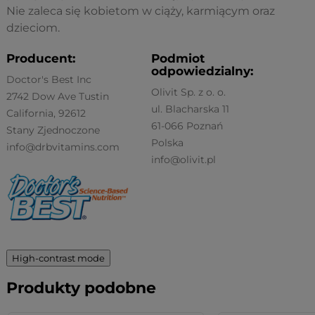
Nie zaleca się kobietom w ciąży, karmiącym oraz
dzieciom.
Producent:
Podmiot
odpowiedzialny:
Doctor's Best Inc
Olivit Sp. z o. o.
2742 Dow Ave Tustin
ul. Blacharska 11
California, 92612
61-066 Poznań
Stany Zjednoczone
Polska
info@drbvitamins.com
info@olivit.pl
High-contrast mode
Produkty podobne