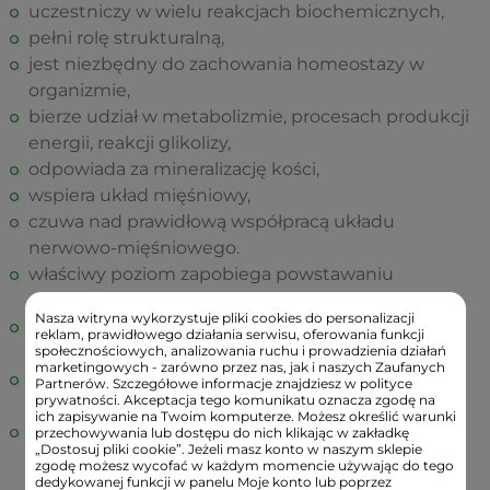
uczestniczy w wielu reakcjach biochemicznych,
pełni rolę strukturalną,
jest niezbędny do zachowania homeostazy w
organizmie,
bierze udział w metabolizmie, procesach produkcji
energii, reakcji glikolizy,
odpowiada za mineralizację kości,
wspiera układ mięśniowy,
czuwa nad prawidłową współpracą układu
nerwowo-mięśniowego.
właściwy poziom zapobiega powstawaniu
nieprzyjemnych skurczów i drżeń mięśniowych,
Nasza witryna wykorzystuje pliki cookies do personalizacji
zmniejsza drażliwość, łagodzi negatywne skutki
reklam, prawidłowego działania serwisu, oferowania funkcji
stresu,
społecznościowych, analizowania ruchu i prowadzienia działań
marketingowych - zarówno przez nas, jak i naszych Zaufanych
może przyczyniać się do obniżania ciśnienia
Partnerów. Szczegółowe informacje znajdziesz w polityce
prywatności. Akceptacja tego komunikatu oznacza zgodę na
tętniczego
ich zapisywanie na Twoim komputerze. Możesz określić warunki
zmniejsza ryzyko wystąpienia osteoporozy
przechowywania lub dostępu do nich klikając w zakładkę
„Dostosuj pliki cookie”. Jeżeli masz konto w naszym sklepie
postmenopauzalnej.
zgodę możesz wycofać w każdym momencie używając do tego
dedykowanej funkcji w panelu Moje konto lub poprzez