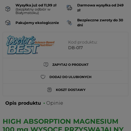
Wysyłka już od 11,99 zł
Darmowa wysyłka od 249
(bezpłatny odbiór w
zł
Białymstoku)
Bezpieczne zwroty do 30
Pakujemy ekologicznie
dni
Kod produktu:
DB-017
ZAPYTAJ O PRODUKT
DODAJ DO ULUBIONYCH
KOSZT DOSTAWY
Opis produktu
Opinie
HIGH ABSORPTION MAGNESIUM
100 mg WYSOCE PRZYSWAJALNY