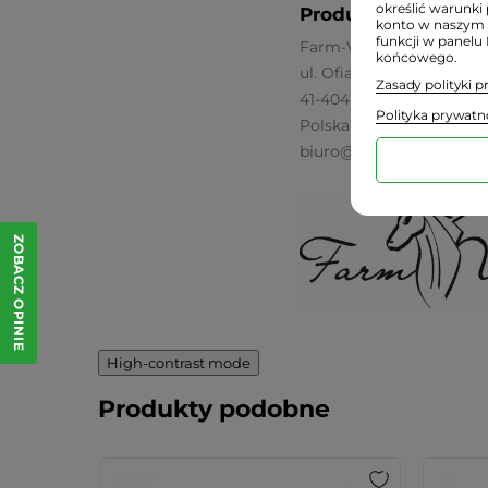
określić warunki 
Producent:
konto w naszym 
funkcji w panelu
Farm-Vix
końcowego.
ul. Ofiar Września 3B
Zasady polityki 
41-404 Mysłowice
Polityka prywatn
Polska
biuro@farmvix.eu
ZOBACZ OPINIE
High-contrast mode
Produkty podobne