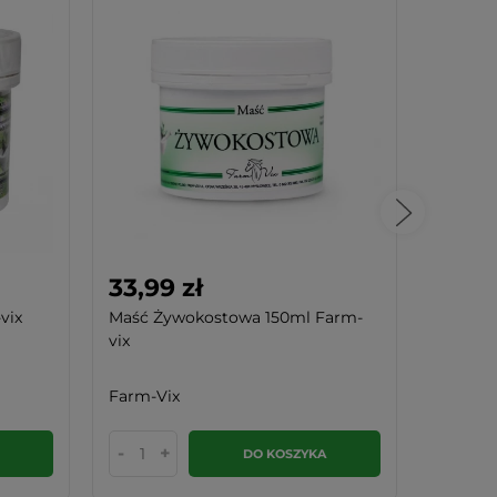
33,99 zł
32,99
vix
Maść Żywokostowa 150ml Farm-
Maść z 
vix
Farm-Vix
Farm-V
-
+
-
DO KOSZYKA