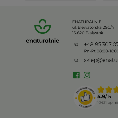
ENATURALNIE
ul. Elewatorska 29C/4
15-620 Białystok
+48 85 307 0
Pn-Pt 08:00-16:0
sklep@enatur
4.9
/ 5
10431
opinii