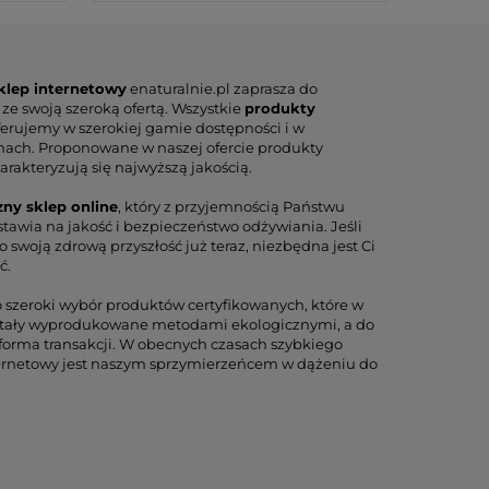
klep internetowy
enaturalnie.pl zaprasza do
 ze swoją szeroką ofertą. Wszystkie
produkty
erujemy w szerokiej gamie dostępności i w
nach. Proponowane w naszej ofercie produkty
arakteryzują się najwyższą jakością.
zny sklep online
, który z przyjemnością Państwu
tawia na jakość i bezpieczeństwo odżywiania. Jeśli
 swoją zdrową przyszłość już teraz, niezbędna jest Ci
ć.
o szeroki wybór produktów certyfikowanych, które w
tały wyprodukowane metodami ekologicznymi, a do
orma transakcji. W obecnych czasach szybkiego
ternetowy jest naszym sprzymierzeńcem w dążeniu do