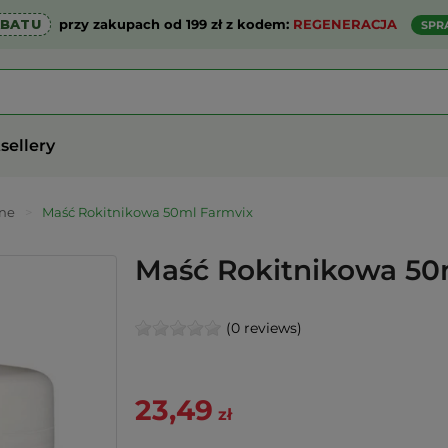
ABATU
przy zakupach od 199 zł z kodem:
REGENERACJA
SPR
sellery
lne
>
Maść Rokitnikowa 50ml Farmvix
Maść Rokitnikowa 50
(0 reviews)
23,49
zł