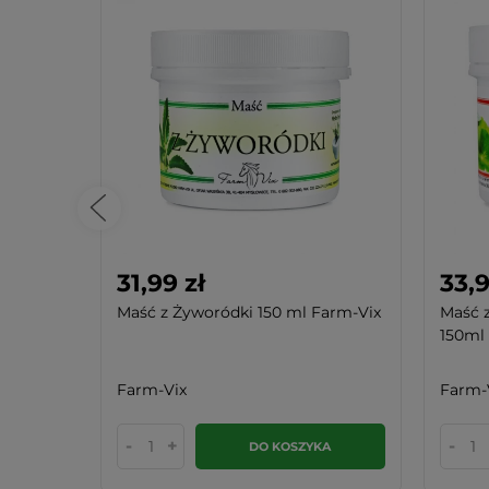
31,99 zł
33,9
Maść z Żyworódki 150 ml Farm-Vix
Maść z
150ml 
Farm-Vix
Farm-
-
+
-
KA
DO KOSZYKA