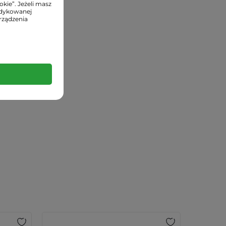
kie”. Jeżeli masz
edykowanej
rządzenia