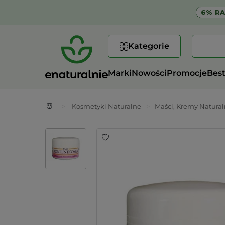
6% R
Kategorie
Marki
Nowości
Promocje
Best
>
Kosmetyki Naturalne
>
Maści, Kremy Natura