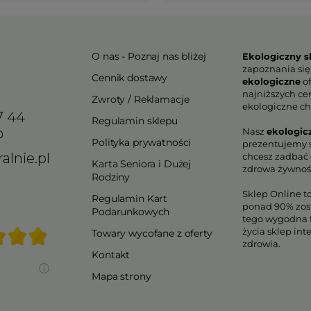
O nas - Poznaj nas bliżej
Ekologiczny s
zapoznania się
Cennik dostawy
ekologiczne
of
najniższych ce
Zwroty / Reklamacje
ekologiczne ch
7 44
Regulamin sklepu
Nasz
ekologic
0
Polityka prywatności
prezentujemy s
alnie.pl
chcesz zadbać o
Karta Seniora i Dużej
zdrowa żywnoś
Rodziny
Sklep Online t
Regulamin Kart
ponad 90% zos
Podarunkowych
tego wygodna f
życia sklep in
Towary wycofane z oferty
zdrowia.
Kontakt
Mapa strony