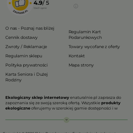
4.9
/ 5
10431
opinii
O nas - Poznaj nas bliżej
Regulamin Kart
Cennik dostawy
Podarunkowych
Zwroty / Reklamacje
Towary wycofane z oferty
Regulamin sklepu
Kontakt
Polityka prywatności
Mapa strony
Karta Seniora i Dużej
Rodziny
Ekologiczny sklep internetowy
enaturalnie.pl zaprasza do
zapoznania się ze swoją szeroką ofertą. Wszystkie
produkty
ekologiczne
oferujemy w szerokiej gamie dostępności i w
najniższych cenach. Proponowane w naszej ofercie produkty
ekologiczne charakteryzują się najwyższą jakością.
Nasz
ekologiczny sklep online
, który z przyjemnością