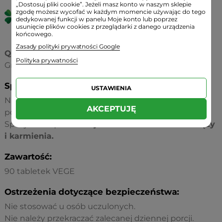
„Dostosuj pliki cookie”. Jeżeli masz konto w naszym sklepie
zgodę możesz wycofać w każdym momencie używając do tego
dedykowanej funkcji w panelu Moje konto lub poprzez
usunięcie plików cookies z przeglądarki z danego urządzenia
końcowego.
Zasady polityki prywatności Google
Quatrefolic®
- zastrzeżony znak towarowy firmy
Polityka prywatności
Gnosis SpA chroniony patentem USA 7947662.
Sposób użycia:
USTAWIENIA
Należy przyjmować 1 tabletkę dziennie podczas
AKCEPTUJĘ
posiłku.
Spożywanie produktu
jest zalecane w okresie ciąży
i karmienia.
Zawartość:
90 tabletek VEGE
Ostrzeżenia dotyczące bezpieczeństwa:
Nie stosować u osób uczulonych.
Nie należy przekraczać zalecanej dziennej porcji.