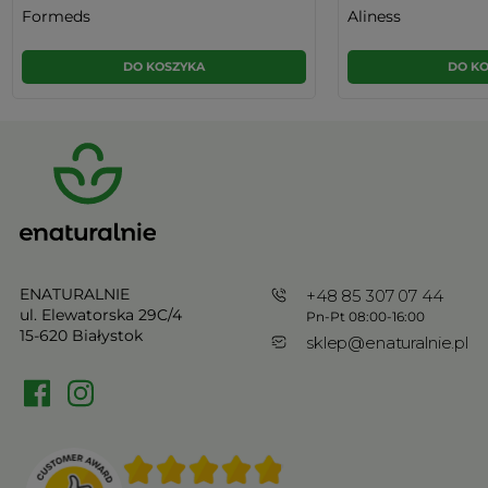
Formeds
Aliness
DO KOSZYKA
DO K
ENATURALNIE
+48 85 307 07 44
ul. Elewatorska 29C/4
Pn-Pt 08:00-16:00
15-620 Białystok
sklep@enaturalnie.pl