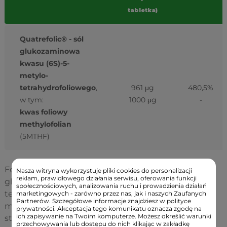
tabletka)
Quatrefolic® - sól
glukozaminowa
kwasu (6S)-5-
metylo-
tetrahydrofoliowego
,
961 μg
480,5%
w tym:
1000 μg
-
kwas foliowy
methylofolian
(5MTHF)
Forma chemiczna kwasu foliowego: sól
Nasza witryna wykorzystuje pliki cookies do personalizacji
reklam, prawidłowego działania serwisu, oferowania funkcji
glukozaminowa kwasu (6S)-5-metylo-
społecznościowych, analizowania ruchu i prowadzienia działań
tetrahydrofoliowego; subst. wypełniająca: celuloza
marketingowych - zarówno przez nas, jak i naszych Zaufanych
Partnerów. Szczegółowe informacje znajdziesz w polityce
mikrokrystaliczna; subst. przeciwzbrylająca: kwas
prywatności. Akceptacja tego komunikatu oznacza zgodę na
ich zapisywanie na Twoim komputerze. Możesz określić warunki
stearynowy, tlenek krzemu.
przechowywania lub dostępu do nich klikając w zakładkę