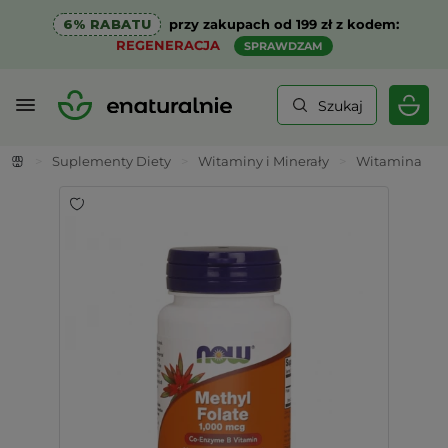
6% RABATU
przy zakupach od 199 zł z kodem:
REGENERACJA
SPRAWDZAM
Szukaj
>
Suplementy Diety
>
Witaminy i Minerały
>
Witamina B