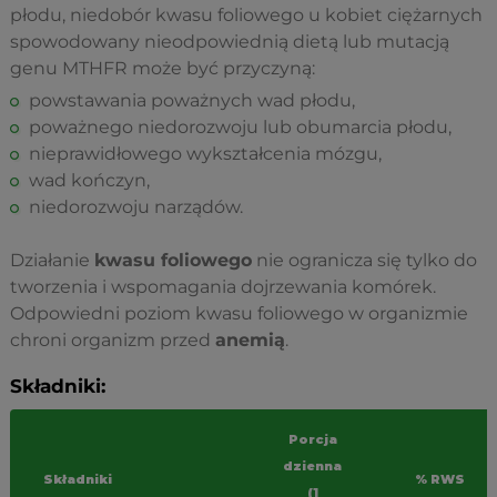
płodu, niedobór kwasu foliowego u kobiet ciężarnych
spowodowany nieodpowiednią dietą lub mutacją
genu MTHFR może być przyczyną:
powstawania poważnych wad płodu,
poważnego niedorozwoju lub obumarcia płodu,
nieprawidłowego wykształcenia mózgu,
wad kończyn,
niedorozwoju narządów.
Działanie
kwasu foliowego
nie ogranicza się tylko do
tworzenia i wspomagania dojrzewania komórek.
Odpowiedni poziom kwasu foliowego w organizmie
chroni organizm przed
anemią
.
Składniki:
Porcja
dzienna
Składniki
% RWS
(1