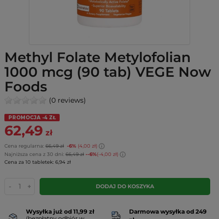
Methyl Folate Metylofolian
1000 mcg (90 tab) VEGE Now
Foods
(0 reviews)
PROMOCJA -4 ZŁ
62,49
zł
Cena regularna:
66,49 zł
-6%
(4,00 zł)
Najniższa cena z 30 dni:
66,49 zł
--6%
(-4,00 zł)
Cena za 10 tabletek: 6,94 zł
-
+
DODAJ DO KOSZYKA
Wysyłka już od 11,99 zł
Darmowa wysyłka od 249
(bezpłatny odbiór w