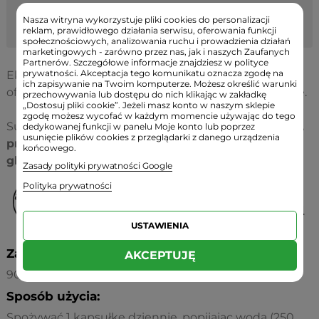
Mikronizowane
50 mg
-
Nasza witryna wykorzystuje pliki cookies do personalizacji
wytłoki jabłkowe
reklam, prawidłowego działania serwisu, oferowania funkcji
społecznościowych, analizowania ruchu i prowadzienia działań
marketingowych - zarówno przez nas, jak i naszych Zaufanych
Partnerów. Szczegółowe informacje znajdziesz w polityce
prywatności. Akceptacja tego komunikatu oznacza zgodę na
Ekstrakt z korzenia mniszka lekarskiego (Taraxacum
ich zapisywanie na Twoim komputerze. Możesz określić warunki
officinale); żelatyna; mikronizowane wytłoki jabłkowe.
przechowywania lub dostępu do nich klikając w zakładkę
„Dostosuj pliki cookie”. Jeżeli masz konto w naszym sklepie
zgodę możesz wycofać w każdym momencie używając do tego
Suplement nie zawiera:
substancji wypełniających,
dedykowanej funkcji w panelu Moje konto lub poprzez
usunięcie plików cookies z przeglądarki z danego urządzenia
przeciwzbrylaczy, barwników, laktozy, soi i
końcowego.
glutenu.
Zasady polityki prywatności Google
Polityka prywatności
USTAWIENIA
Zawartość:
AKCEPTUJĘ
90 kapsułek
Sposób użycia:
Spożywać 1 kapsułkę dziennie, popijając wodą (250