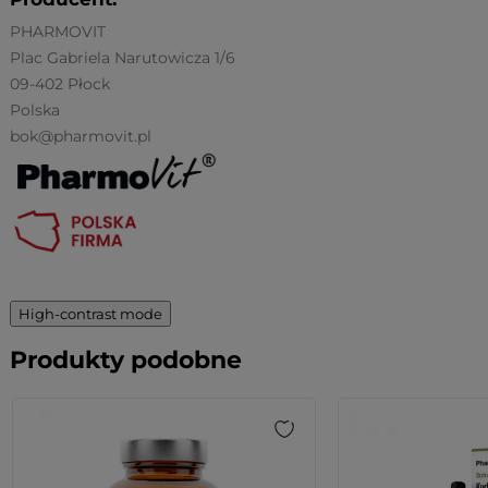
PHARMOVIT
Plac Gabriela Narutowicza 1/6
09-402 Płock
Polska
bok@pharmovit.pl
High-contrast mode
Produkty podobne