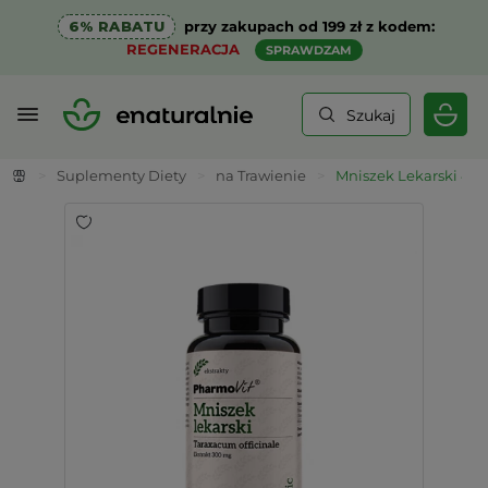
6% RABATU
przy zakupach od 199 zł z kodem:
REGENERACJA
SPRAWDZAM
Szukaj
>
Suplementy Diety
>
na Trawienie
>
Mniszek Lekarski 4:1