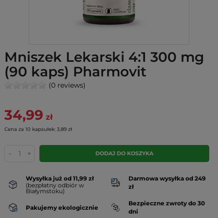
Mniszek Lekarski 4:1 300 mg
(90 kaps) Pharmovit
(0 reviews)
34,99
zł
Cena za 10 kapsułek: 3,89 zł
-
+
DODAJ DO KOSZYKA
Wysyłka już od 11,99 zł
Darmowa wysyłka od 249
(bezpłatny odbiór w
zł
Białymstoku)
Bezpieczne zwroty do 30
Pakujemy ekologicznie
dni