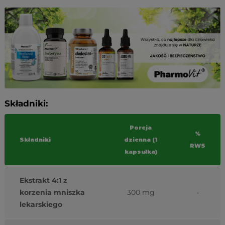
Składniki:
Porcja
%
Składniki
dzienna (1
RWS
kapsułka)
Ekstrakt 4:1 z
korzenia mniszka
300 mg
-
lekarskiego