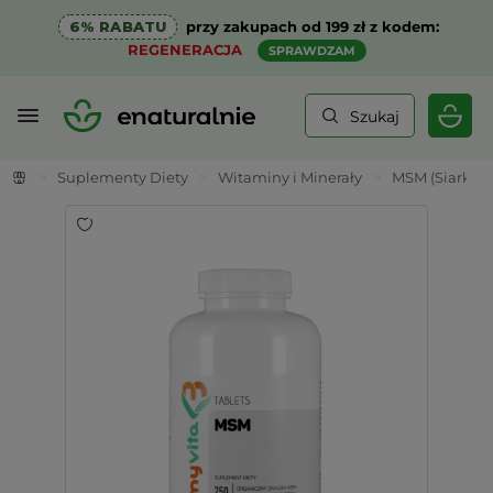
6% RABATU
przy zakupach od 199 zł z kodem:
REGENERACJA
SPRAWDZAM
Szukaj
>
Suplementy Diety
>
Witaminy i Minerały
>
MSM (Siarka o