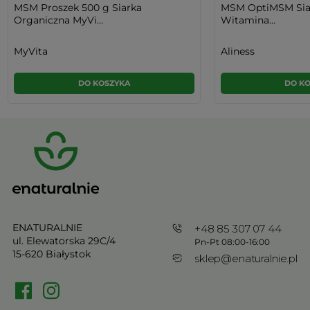
MSM Proszek 500 g Siarka
MSM OptiMSM Siar
Organiczna MyVi...
Witamina...
MyVita
Aliness
DO KOSZYKA
DO K
ENATURALNIE
+48 85 307 07 44
ul. Elewatorska 29C/4
Pn-Pt 08:00-16:00
15-620 Białystok
sklep@enaturalnie.pl