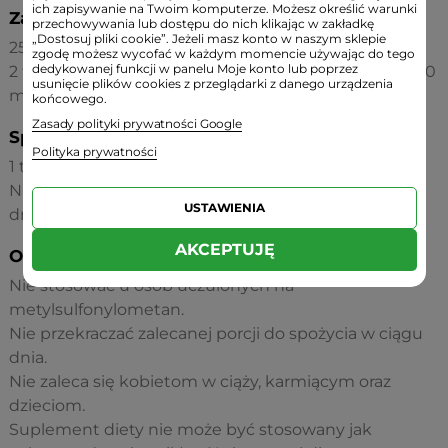
ich zapisywanie na Twoim komputerze. Możesz określić warunki
Zawartość opakowania:
przechowywania lub dostępu do nich klikając w zakładkę
„Dostosuj pliki cookie”. Jeżeli masz konto w naszym sklepie
250 tabletek
zgodę możesz wycofać w każdym momencie używając do tego
dedykowanej funkcji w panelu Moje konto lub poprzez
2 tabletki zawierają: metylsulfonylometan (MSM) 1000
usunięcie plików cookies z przeglądarki z danego urządzenia
mg
końcowego.
Zasady polityki prywatności Google
Sposób użycia:
Polityka prywatności
1 tabletka 2 razy dziennie. Popić wodą.
Nie przekraczać zalecanej porcji do spożycia w ciągu
USTAWIENIA
dnia.
AKCEPTUJĘ
Ostrzeżenia dotyczące bezpieczeństwa:
Nie stosować u osób uczulonych na
metylsulfonylometan.
Nie przekraczać zalecanej porcji do spożycia w ciągu
dnia.
Nie zaleca się kobietom w ciąży, karmiącym oraz
dzieciom.
Suplement diety nie może być stosowany jak