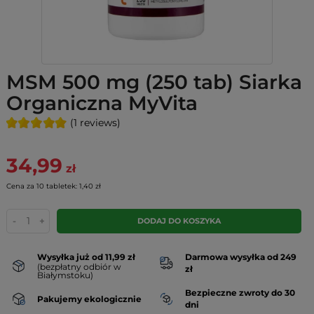
MSM 500 mg (250 tab) Siarka
Organiczna MyVita
(1 reviews)
34,99
zł
Cena za 10 tabletek: 1,40 zł
-
+
DODAJ DO KOSZYKA
Wysyłka już od 11,99 zł
Darmowa wysyłka od 249
(bezpłatny odbiór w
zł
Białymstoku)
Bezpieczne zwroty do 30
Pakujemy ekologicznie
dni