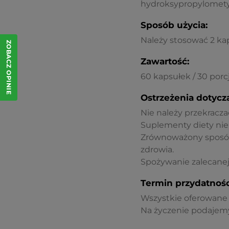
hydroksypropylometyl
Sposób użycia:
Należy stosować 2 kaps
ZOBACZ OPINIE
Zawartość:
60 kapsułek / 30 porc
Ostrzeżenia dotycz
Nie należy przekracza
Suplementy diety nie
Zrównoważony sposób 
zdrowia.
Spożywanie zalecanej 
Termin przydatnośc
Wszystkie oferowane p
Na życzenie podajemy