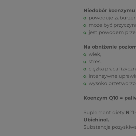
Niedobór koenzymu 
powoduje zaburzen
może być przyczyn
jest powodem przew
Na obniżenie pozio
wiek,
stres,
ciężka praca fizyczn
intensywne uprawia
wysoko przetworzon
Koenzym Q10 = pali
Suplement diety
N°1
Ubichinol.
Substancja pozyskiwan