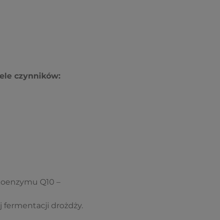
ele czynników:
koenzymu Q10 –
 fermentacji drożdży.