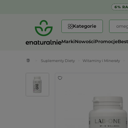
6% R
Kategorie
Marki
Nowości
Promocje
Best
>
Suplementy Diety
>
Witaminy i Minerały
>