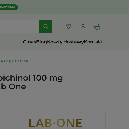
AWDZAM
O nas
Blog
Koszty dostawy
Kontakt
 kaps) Lab One
ichinol 100 mg
ab One