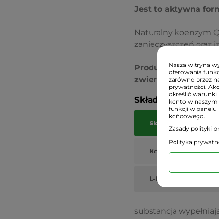
Jest to aktywna form
Naturalny koenzym Q
zanieczyszczeń oraz i
Nasza witryna wyk
Produkt odpowiedni 
oferowania funkc
zwierzęcego.
zarówno przez na
prywatności. Ak
określić warunki 
Składniki/INCI:
konto w naszym 
funkcji w panelu
końcowego.
Składnik
Zasady polityki 
Polityka prywatn
Koenzym Q10
(Ubic
L-Leucyna
substancja wypełniają