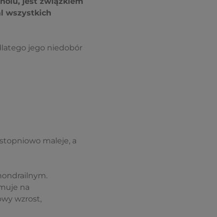
nolu, jest związkiem
l wszystkich
 dlatego jego niedobór
 stopniowo maleje, a
chondrailnym.
muje na
wy wzrost,