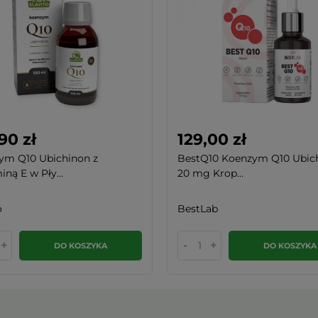
90 zł
129,00 zł
ym Q10 Ubichinon z
BestQ10 Koenzym Q10 Ubich
ną E w Pły...
20 mg Krop...
o
BestLab
+
-
+
DO KOSZYKA
DO KOSZYKA