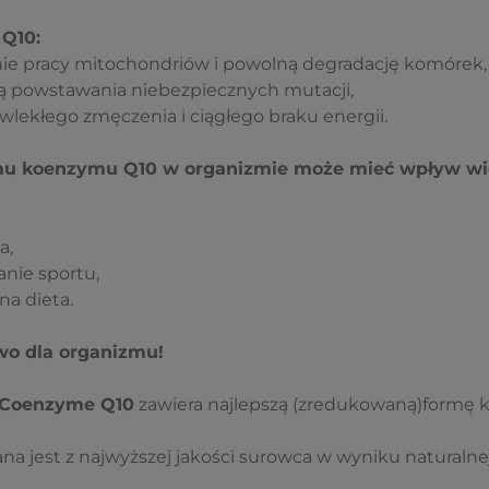
Q10:
ie pracy mitochondriów i powolną degradację komórek,
ą powstawania niebezpiecznych mutacji,
lekłego zmęczenia i ciągłego braku energii.
mu koenzymu Q10 w organizmie może mieć wpływ wi
a,
nie sportu,
a dieta.
wo dla organizmu!
 Coenzyme Q10
zawiera najlepszą (zredukowaną)formę 
a jest z najwyższej jakości surowca w wyniku naturalnej