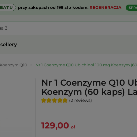
ABATU
przy zakupach od 199 zł z kodem:
REGENERACJA
SPR
sellery
Koenzym Q10
>
Nr 1 Coenzyme Q10 Ubichinol 100 mg Koenzym (60
Nr 1 Coenzyme Q10 Ub
Koenzym (60 kaps) L
(2 reviews)
129,00
zł