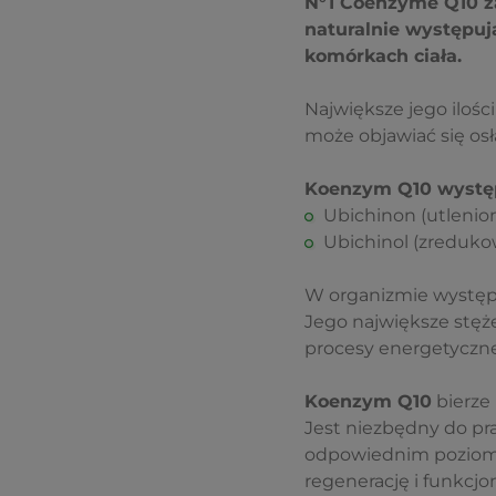
N°1 Coenzyme Q10 za
naturalnie występuj
komórkach ciała.
Największe jego ilośc
może objawiać się os
Koenzym Q10 wystę
Ubichinon (utlenion
Ubichinol (zreduko
W organizmie występ
Jego największe stęże
procesy energetyczne
Koenzym Q10
bierze 
Jest niezbędny do p
odpowiednim poziomi
regenerację i funkcjo