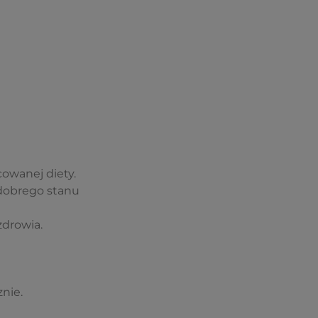
owanej diety.
 dobrego stanu
zdrowia.
nie.