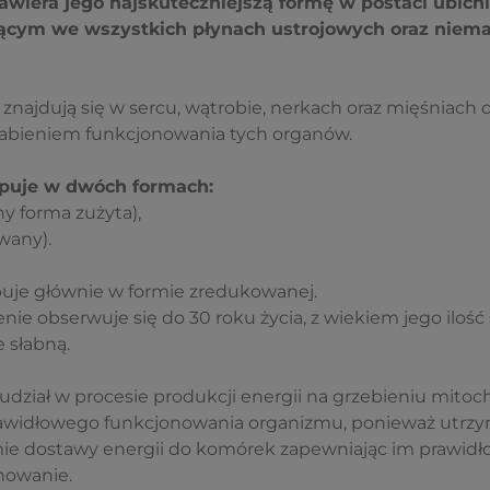
wiera jego najskuteczniejszą formę w postaci ubichi
ącym we wszystkich płynach ustrojowych oraz niema
i znajdują się w sercu, wątrobie, nerkach oraz mięśniach
łabieniem funkcjonowania tych organów.
puje w dwóch formach:
y forma zużyta),
wany).
uje głównie w formie zredukowanej.
nie obserwuje się do 30 roku życia, z wiekiem jego ilość
 słabną.
udział w procesie produkcji energii na grzebieniu mito
rawidłowego funkcjonowania organizmu, ponieważ utrzy
e dostawy energii do komórek zapewniając im prawidło
nowanie.