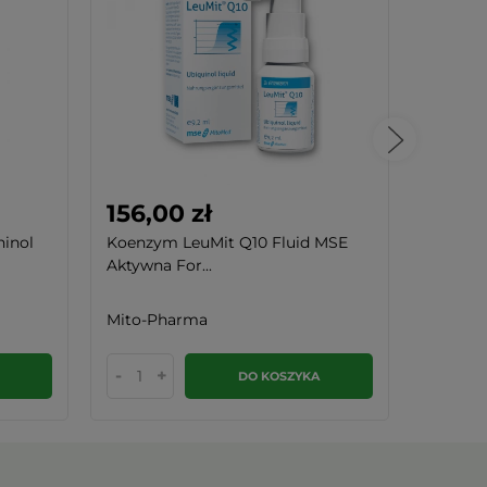
156,00 zł
180,
inol
Koenzym LeuMit Q10 Fluid MSE
Koenzy
Aktywna For...
Monopre
Mito-Pharma
Mito-P
-
+
-
DO KOSZYKA