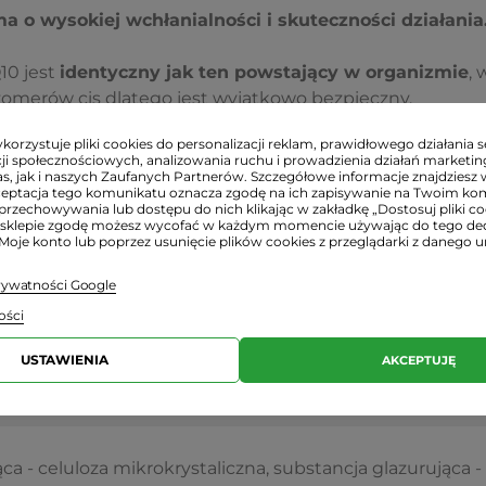
a o wysokiej wchłanialności i skuteczności działania
10 jest
identyczny jak ten powstający w organizmie
, 
zomerów cis dlatego jest wyjątkowo bezpieczny.
orzystuje pliki cookies do personalizacji reklam, prawidłowego działania s
dla wegan i wegetarian, nie zawiera substancji poc
ji społecznościowych, analizowania ruchu i prowadzienia działań marketi
s, jak i naszych Zaufanych Partnerów. Szczegółowe informacje znajdziesz 
ceptacja tego komunikatu oznacza zgodę na ich zapisywanie na Twoim ko
przechowywania lub dostępu do nich klikając w zakładkę „Dostosuj pliki coo
sklepie zgodę możesz wycofać w każdym momencie używając do tego d
 Moje konto lub poprzez usunięcie plików cookies z przeglądarki z danego u
Porcja dzienna (2 kapsułki)
prywatności Google
ości
hinol)
100 mg
USTAWIENIA
AKCEPTUJĘ
13 mg
ca - celuloza mikrokrystaliczna, substancja glazurująca -