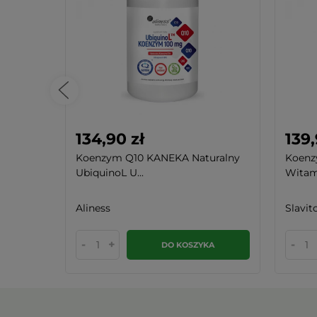
134,90 zł
139,
Koenzym Q10 KANEKA Naturalny
Koenz
UbiquinoL U...
Witami
Aliness
Slavit
-
+
-
KA
DO KOSZYKA