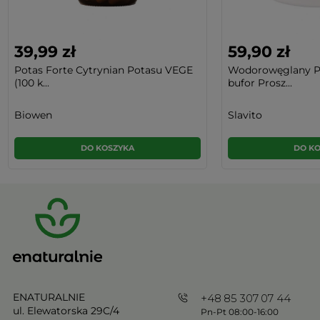
39,99 zł
59,90 zł
Potas Forte Cytrynian Potasu VEGE
Wodorowęglany P
(100 k...
bufor Prosz...
Biowen
Slavito
DO KOSZYKA
DO K
ENATURALNIE
+48 85 307 07 44
ul. Elewatorska 29C/4
Pn-Pt 08:00-16:00