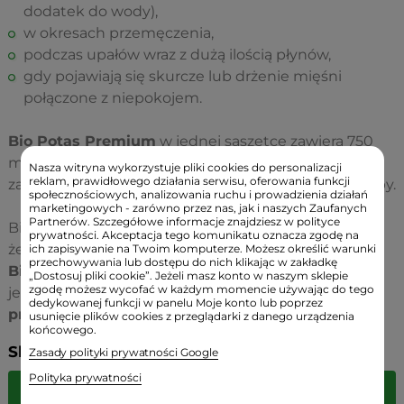
dodatek do wody),
w okresach przemęczenia,
podczas upałów wraz z dużą ilością płynów,
gdy pojawiają się skurcze lub drżenie mięśni
połączone z niepokojem.
Bio Potas Premium
w jednej saszetce zawiera 750
mg cytrynianu potasu, co pokrywa 37,5% dziennego
Nasza witryna wykorzystuje pliki cookies do personalizacji
reklam, prawidłowego działania serwisu, oferowania funkcji
zapotrzebowania przeciętnej, dorosłej i zdrowej osoby.
społecznościowych, analizowania ruchu i prowadzienia działań
marketingowych - zarówno przez nas, jak i naszych Zaufanych
Partnerów. Szczegółowe informacje znajdziesz w polityce
Bio Potas Premium łatwo przygotować z pewnością,
prywatności. Akceptacja tego komunikatu oznacza zgodę na
że dostarczysz pożądaną dawkę potasu.
ich zapisywanie na Twoim komputerze. Możesz określić warunki
przechowywania lub dostępu do nich klikając w zakładkę
Bio Potas Premium
w postaci cytrynianu magnezu
„Dostosuj pliki cookie”. Jeżeli masz konto w naszym sklepie
zgodę możesz wycofać w każdym momencie używając do tego
jest formą organiczną, co sprawia, że jest
świetnie
dedykowanej funkcji w panelu Moje konto lub poprzez
przyswajany przez organizm.
usunięcie plików cookies z przeglądarki z danego urządzenia
końcowego.
Składniki:
Zasady polityki prywatności Google
Polityka prywatności
Porcja dzienna
%