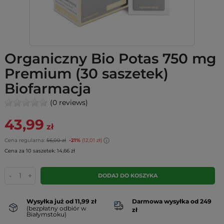
Organiczny Bio Potas 750 mg
Premium (30 saszetek)
Biofarmacja
(0 reviews)
43,99
zł
Cena regularna:
56,00 zł
-21%
(12,01 zł)
Cena za 10 saszetek: 14,66 zł
-
+
DODAJ DO KOSZYKA
Wysyłka już od 11,99 zł
Darmowa wysyłka od 249
(bezpłatny odbiór w
zł
Białymstoku)