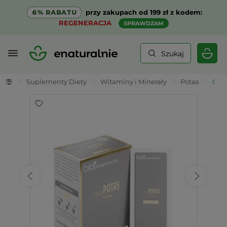
6% RABATU
przy zakupach od 199 zł z kodem:
REGENERACJA
SPRAWDZAM
Szukaj
>
Suplementy Diety
>
Witaminy i Minerały
>
Potas
>
Orga