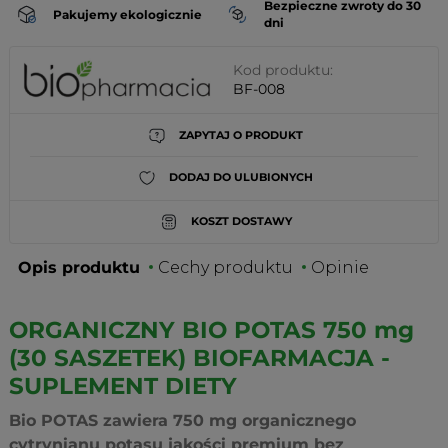
Bezpieczne zwroty do 30
Pakujemy ekologicznie
dni
Kod produktu:
BF-008
ZAPYTAJ O PRODUKT
DODAJ DO ULUBIONYCH
KOSZT DOSTAWY
Opis produktu
Cechy produktu
Opinie
ORGANICZNY BIO POTAS 750 mg
(30 SASZETEK) BIOFARMACJA -
SUPLEMENT DIETY
Bio POTAS zawiera 750 mg organicznego
cytrynianu potasu jakości premium bez