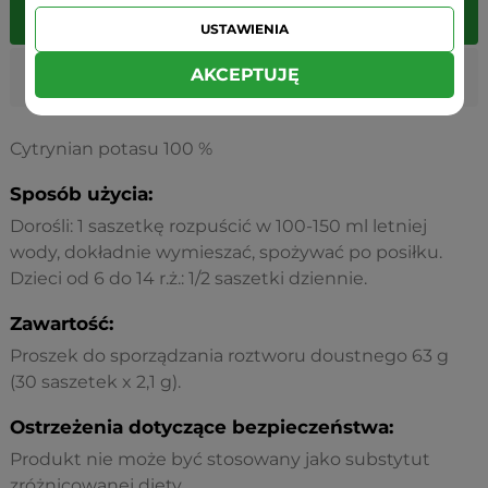
Składniki
(1 saszetka)
RWS
USTAWIENIA
AKCEPTUJĘ
Potas
750 mg
37,5%
Cytrynian potasu 100 %
Sposób użycia:
Dorośli: 1 saszetkę rozpuścić w 100-150 ml letniej
wody, dokładnie wymieszać, spożywać po posiłku.
Dzieci od 6 do 14 r.ż.: 1/2 saszetki dziennie.
Zawartość:
Proszek do sporządzania roztworu doustnego 63 g
(30 saszetek x 2,1 g).
Ostrzeżenia dotyczące bezpieczeństwa:
Produkt nie może być stosowany jako substytut
zróżnicowanej diety.