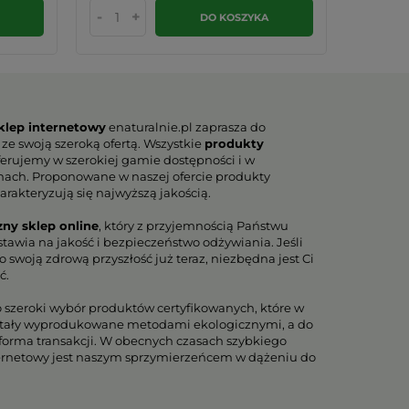
-
+
-
DO KOSZYKA
klep internetowy
enaturalnie.pl zaprasza do
 ze swoją szeroką ofertą. Wszystkie
produkty
erujemy w szerokiej gamie dostępności i w
nach. Proponowane w naszej ofercie produkty
arakteryzują się najwyższą jakością.
zny sklep online
, który z przyjemnością Państwu
tawia na jakość i bezpieczeństwo odżywiania. Jeśli
 swoją zdrową przyszłość już teraz, niezbędna jest Ci
ć.
o szeroki wybór produktów certyfikowanych, które w
tały wyprodukowane metodami ekologicznymi, a do
orma transakcji. W obecnych czasach szybkiego
ternetowy jest naszym sprzymierzeńcem w dążeniu do