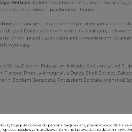
laya Herbals.
Dzięki zawartości naturalnych związków, p
awiona szkodliwych parabenów i fluoru.
itive
zalecana jest do codziennej higieny jamy ustnej dl
a i dziąseł. Dzięki zawartym w niej naturalnym, ziołowym
pasta chroni przed uszkodzeniami, krwawieniem i stanam
nich wynikają.
ed Silica, Glicerin, Potassium Nitrade, Sodium Lauryl Sulp
 Flavour, Prunus Amygdalus Dulcis Shell Extract, Salva
harin, Sodium Benzoate, Potassium Sorbate, Menthol, Sp
orzystuje pliki cookies do personalizacji reklam, prawidłowego działania s
ji społecznościowych, analizowania ruchu i prowadzienia działań marketi