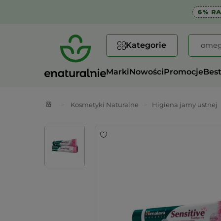
6% R
Kategorie
Marki
Nowości
Promocje
Best
>
Kosmetyki Naturalne
>
Higiena jamy ustnej