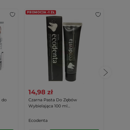
PROMOCJA -1 ZŁ
14,98 zł
15,99
a do
Czarna Pasta Do Zębów
Pasta d
Wybielająca 100 ml...
Ziołowa
Ecodenta
Himala