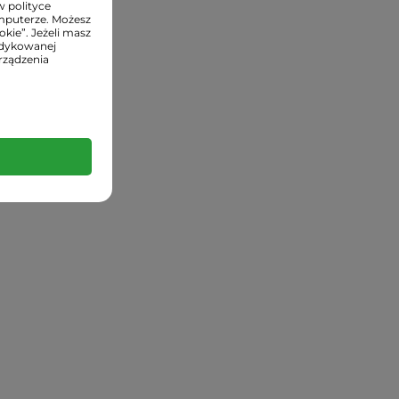
w polityce
mputerze. Możesz
kie”. Jeżeli masz
edykowanej
rządzenia
nie.
lnością sp.k.