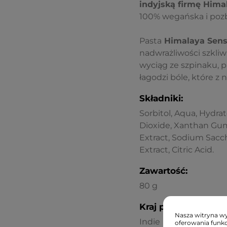
indyjską firmę Hima
100% wegańska i pozb
Pasta
Himalaya Sens
nadwrażliwości szkliw
wyciąg ze szpinaku, 
łagodzi bóle, które z 
Składniki:
Sorbitol, Aqua, Hydrat
Dioxide, Xanthan Gum,
Extract, Sodium Sacc
Extract, Citric Acid.
Zawartość:
80 g
Kraj pochodzenia:
Nasza witryna wyk
Indie
oferowania funkc