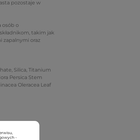
asta pozostaje w
a osób o
 składnikom, takim jak
i zapalnymi oraz
hate, Silica, Titanium
dora Persica Stem
inacea Oleracea Leaf
erwisu,
ngowych -