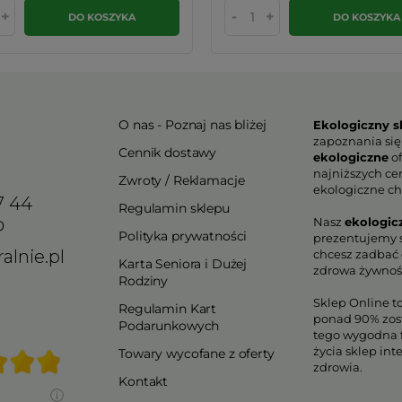
+
-
+
DO KOSZYKA
DO KOSZYKA
O nas - Poznaj nas bliżej
Ekologiczny s
zapoznania się
Cennik dostawy
ekologiczne
of
najniższych ce
Zwroty / Reklamacje
ekologiczne ch
7 44
Regulamin sklepu
Nasz
ekologic
0
Polityka prywatności
prezentujemy s
alnie.pl
chcesz zadbać o
Karta Seniora i Dużej
zdrowa żywnoś
Rodziny
Sklep Online t
Regulamin Kart
ponad 90% zos
Podarunkowych
tego wygodna f
życia sklep in
Towary wycofane z oferty
zdrowia.
Kontakt