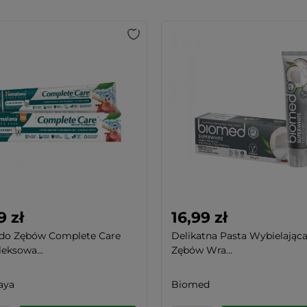
9 zł
16,99 zł
 do Zębów Complete Care
Delikatna Pasta Wybielając
eksowa...
Zębów Wra...
aya
Biomed