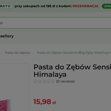
ABATU
przy zakupach od 199 zł z kodem:
REGENERACJA
SPR
sellery
>
Pasty do zębów
>
Pasta do Zębów Sensitive 80g Zęby Wrażliwe
Pasta do Zębów Sensi
Himalaya
(0 reviews)
15,98
zł