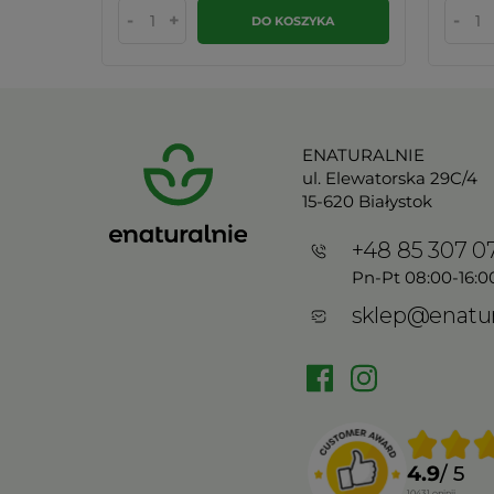
-
+
-
KA
DO KOSZYKA
ENATURALNIE
ul. Elewatorska 29C/4
15-620 Białystok
+48 85 307 0
Pn-Pt 08:00-16:0
sklep@enatur
4.9
/ 5
10431
opinii