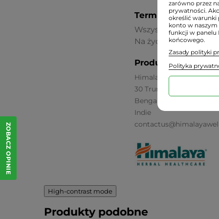
zarówno przez na
prywatności. Ak
Termin przydatnośc
określić warunki 
konto w naszym 
Wszystkie oferowane p
funkcji w panelu
końcowego.
Na życzenie podajemy
Zasady polityki 
Producent:
Polityka prywatn
Himalaya Herbals
30 Truman Ave. Key Wes
Bengaluru, 33040
Indie
contactus@himalayawel
ZOBACZ OPINIE
High-contrast mode
Produkty podobne