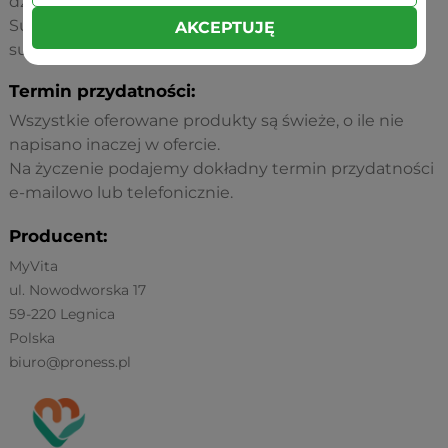
dzieciom.
Suplement diety nie może być stosowany jako
AKCEPTUJĘ
substytut zróżnicowanej diety.
Termin przydatności:
Wszystkie oferowane produkty są świeże, o ile nie
napisano inaczej w ofercie.
Na życzenie podajemy dokładny termin przydatności
e-mailowo lub telefonicznie.
Producent:
MyVita
ul. Nowodworska 17
59-220 Legnica
Polska
biuro@proness.pl