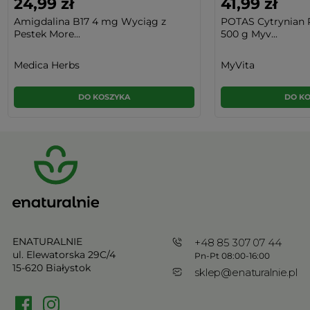
24,99 zł
41,99 zł
Amigdalina B17 4 mg Wyciąg z
POTAS Cytrynian 
Pestek More...
500 g Myv...
Medica Herbs
MyVita
DO KOSZYKA
DO K
ENATURALNIE
+48 85 307 07 44
ul. Elewatorska 29C/4
Pn-Pt 08:00-16:00
15-620 Białystok
sklep@enaturalnie.pl