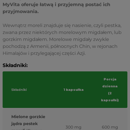
MyVita oferuje łatwą i przyjemną postać ich
przyjmowania.
Wewnątrz moreli znajduje się nasienie, czyli pestka,
zwana przez niektórych morelowym migdałem, lub
gorzkim migdałem. Morelowe migdały zwykle
pochodzą z Armenii, północnych Chin, w rejonach
Himalajów i przylegającej części Azji.
Składniki:
Porcja
dzienna
Składniki
1 kapsułka
(2
kapsułki)
Mielone gorzkie
jądra pestek
300 mg
600 mg