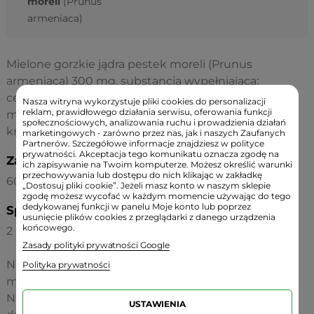
moreli
(Prunus
armeniaca)
Mielone gorzkie jądra pestek moreli (Prunus
armeniaca) 300 mg, substancja wypełniająca:
celuloza, substancje przeciwzbrylające: sole
Nasza witryna wykorzystuje pliki cookies do personalizacji
reklam, prawidłowego działania serwisu, oferowania funkcji
magnezowe kwasów tłuszczowych i dwutlenek
społecznościowych, analizowania ruchu i prowadzienia działań
krzemu, otoczka kapsułki: żelatyna.
marketingowych - zarówno przez nas, jak i naszych Zaufanych
Partnerów. Szczegółowe informacje znajdziesz w polityce
prywatności. Akceptacja tego komunikatu oznacza zgodę na
Zawartość:
ich zapisywanie na Twoim komputerze. Możesz określić warunki
przechowywania lub dostępu do nich klikając w zakładkę
60 kapsułek
„Dostosuj pliki cookie”. Jeżeli masz konto w naszym sklepie
zgodę możesz wycofać w każdym momencie używając do tego
dedykowanej funkcji w panelu Moje konto lub poprzez
Sposób użycia:
usunięcie plików cookies z przeglądarki z danego urządzenia
końcowego.
2 kapsułki dziennie, popić wodą.
Zasady polityki prywatności Google
Nie przekraczać zalecanej porcji w ciągu dnia (600
Polityka prywatności
mg).
Nie zaleca się kobietom w ciąży, karmiącym oraz
USTAWIENIA