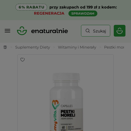
6% RABATU
przy zakupach od 199 zł z kodem:
REGENERACJA
SPRAWDZAM
Szukaj
>
Suplementy Diety
>
Witaminy i Minerały
>
Pestki moreli