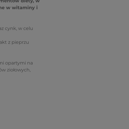
ementów diety, w
ne w witaminy i
az cynk, w celu
rakt z pieprzu
ami opartymi na
ów ziołowych,