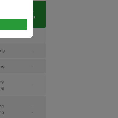
ja
%
nna
RWS
ułki)
 mg
-
 mg
-
 mg
-
mg
-
mg
mg
-
mg
-