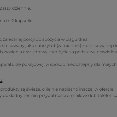
 razy dziennie.
na to 2 ka
psułki.
 zalecanej porcji do spożycia w ciągu dnia.
 stosowany jako substytut (zamiennik) zróżnicowanej di
żywienia oraz zdrowy tryb życia są podstawą prawidł
raturze pokojowej, w sposób niedostępny dla małych d
i:
rodukty są świeże, o ile nie napisano inaczej w ofercie.
 dokładny termin przydatności e-mailowo lub telefonicz