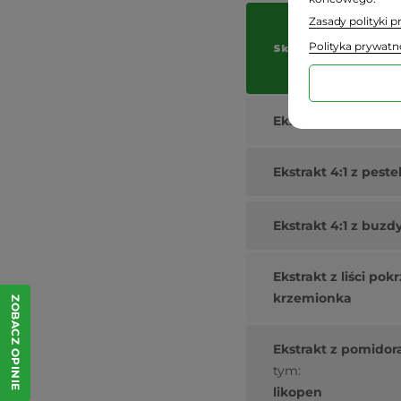
Zasady polityki 
Polityka prywatn
Składniki
Ekstrakt 4:1 z owo
Ekstrakt 4:1 z pest
Ekstrakt 4:1 z bu
Ekstrakt z liści po
krzemionka
ZOBACZ OPINIE
Ekstrakt z pomidor
tym:
likopen