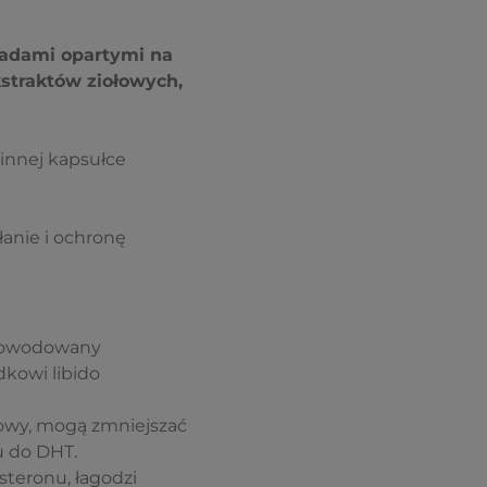
asadami opartymi na
kstraktów ziołowych,
innej kapsułce
łanie i ochronę
powodowany
dkowi libido
okowy, mogą zmniejszać
u do DHT.
teronu, łagodzi