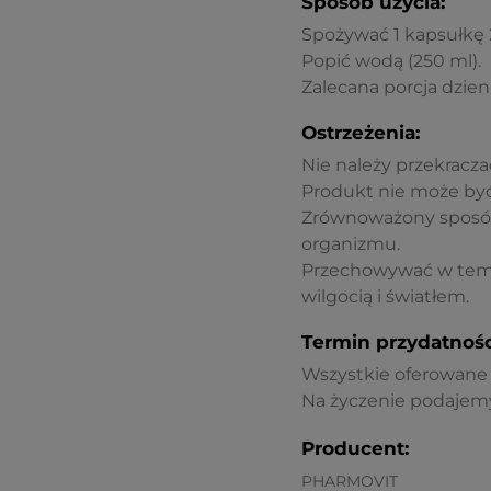
Sposób użycia:
Spożywać 1 kapsułkę 2
Popić wodą (250 ml).
Zalecana porcja dzien
Ostrzeżenia:
Nie należy przekraczać
Produkt nie może być
Zrównoważony sposób 
organizmu.
Przechowywać w tempe
wilgocią i światłem.
Termin przydatnośc
Wszystkie oferowane p
Na życzenie podajemy
Producent:
PHARMOVIT