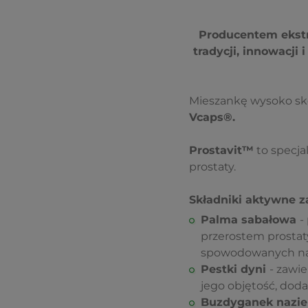
Producentem ekstra
tradycji, innowacji
Mieszankę wysoko sko
Vcaps®.
Prostavit™
to specjal
prostaty.
Składniki aktywne z
Palma sabałowa
-
przerostem prostaty
spowodowanych n
Pestki dyni
- zawi
jego objętość, dod
Buzdyganek nazi