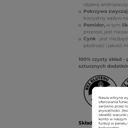
objawy andropauzy,
Pokrzywa zwyczaj
korzystny wpływ n
Pomidor,
w tym
li
przerost, jest nie
Cynk
- jest niezbę
płodność i jakość m
100% czysty skład - 
sztucznych dodatków
Nasza witryna wyk
oferowania funkc
zarówno przez na
prywatności. Ak
określić warunki 
konto w naszym 
Składniki:
funkcji w panelu
końcowego.