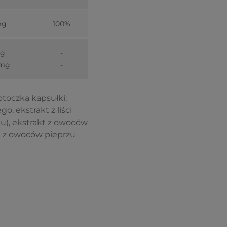
mg
100%
mg
-
 mg
-
otoczka kapsułki:
, ekstrakt z liści
u), ekstrakt z owoców
t z owoców pieprzu