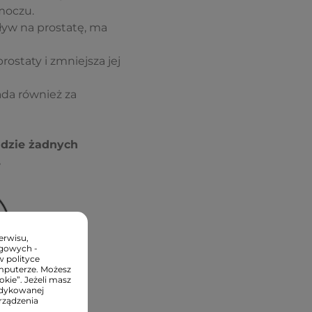
moczu.
ływ na prostatę, ma
staty i zmniejsza jej
da również za
ładzie żadnych
.
erwisu,
ngowych -
w polityce
mputerze. Możesz
kie”. Jeżeli masz
edykowanej
rządzenia