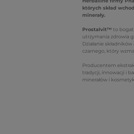
Herballine firmy Ph
których skład wchod
minerały.
Prostalvit™
to bogato
utrzymania zdrowia g
Działanie składników
czarnego, który wzma
Producentem ekstra
tradycji, innowacji i
minerałów i kosmetyk