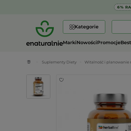
6% R
Kategorie
Marki
Nowości
Promocje
Best
>
Suplementy Diety
>
Witalność i planowanie 