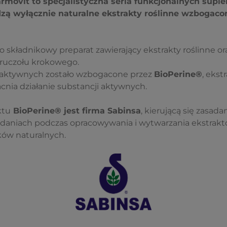
armovit to specjalistyczna seria funkcjonalnych supl
zą wyłącznie naturalne ekstrakty roślinne wzbogaco
 składnikowy preparat zawierający ekstrakty roślinne or
ruczołu krokowego.
 aktywnych zostało wzbogacone przez
BioPerine®
, ekst
cnia działanie substancji aktywnych.
ktu
BioPerine® jest firma Sabinsa
, kierującą się zasad
 badaniach podczas opracowywania i wytwarzania ekstrakt
ów naturalnych.