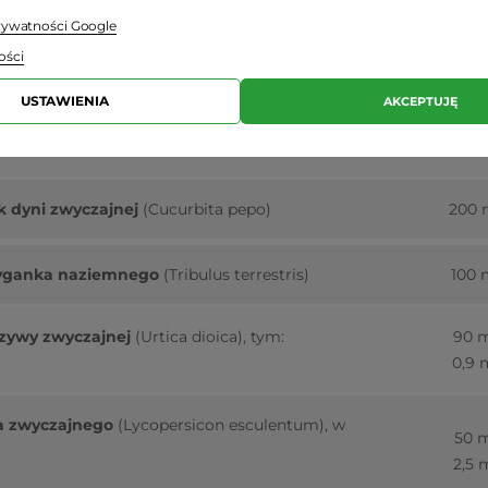
prywatności Google
Porc
ości
dzie
(2 kaps
USTAWIENIA
AKCEPTUJĘ
ców palmy sabałowej
(Serenoa repens)
200
ek dyni zwyczajnej
(Cucurbita pepo)
200
zdyganka naziemnego
(Tribulus terrestris)
100
krzywy zwyczajnej
(Urtica dioica),
tym:
90 
0,9 
a zwyczajnego
(Lycopersicon esculentum), w
50 
2,5 