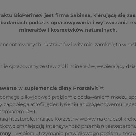
ktu BioPerine® jest firma Sabinsa, kierującą się z
 i badaniach podczas opracowywania i wytwarzania e
minerałów i kosmetyków naturalnych.
ncentrowanych ekstraktów i witamin zamknięto w rośl
nie opracowany zestaw ziół i minerałów, wspierający dzia
awarte w suplemencie diety Prostalvit™:
 pomaga zlikwidować problem z oddawaniem moczu s
, zapobiega atrofii jąder, łysieniu androgenowemu i spa
admiarem DHT.
erają fitosterole, mające korzystny wpływ na gruczoł kr
atkowo zmniejszają intensywność przemian testosteron
emny
- wspiera utrzymanie prawidłowego poziomu testos