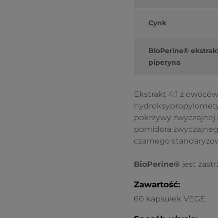
Cynk
BioPerine® ekstrak
piperyna
Ekstrakt 4:1 z owoców
hydroksypropylometyl
pokrzywy zwyczajnej 
pomidora zwyczajnego
czarnego standaryzow
BioPerine®
jest zas
Zawartość:
60 kapsułek VEGE