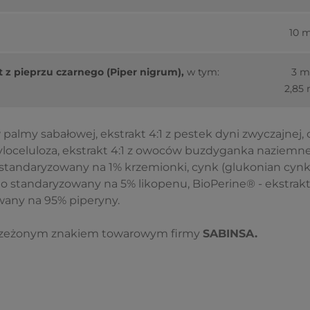
10 
t z pieprzu czarnego (Piper nigrum),
w tym:
3 
2,85
 palmy sabałowej, ekstrakt 4:1 z pestek dyni zwyczajnej, 
oceluloza, ekstrakt 4:1 z owoców buzdyganka naziemnego
standaryzowany na 1% krzemionki, cynk (glukonian cynk
 standaryzowany na 5% likopenu, BioPerine® - ekstrak
any na 95% piperyny.
trzeżonym znakiem towarowym firmy
SABINSA.