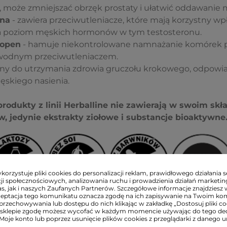
 może zmniejszać obrzęk prostaty i ułatwić oddawanie 
na
- zawiera przeciwutleniacze, które mają korzystny wp
a poziom męskich hormonów w tym testosteronu.
kopen
- hamuje niekontrolowane namnażanie komórek pro
zawodnym przeciwutleniaczem.
dny do utrzymania zdrowia gruczołu krokowego, odpowia
ęskiego nasienia.
produkty z linii Herballine nie zawierają w swoim sk
, jedynie ekstrakty ziołowe i substancje bioaktywne
orzystuje pliki cookies do personalizacji reklam, prawidłowego działania s
ji społecznościowych, analizowania ruchu i prowadzienia działań marketi
s, jak i naszych Zaufanych Partnerów. Szczegółowe informacje znajdziesz 
ceptacja tego komunikatu oznacza zgodę na ich zapisywanie na Twoim ko
przechowywania lub dostępu do nich klikając w zakładkę „Dostosuj pliki coo
sklepie zgodę możesz wycofać w każdym momencie używając do tego d
 Moje konto lub poprzez usunięcie plików cookies z przeglądarki z danego u