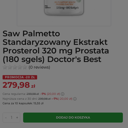
Saw Palmetto
Standaryzowany Ekstrakt
Prosterol 320 mg Prostata
(180 sgels) Doctor's Best
(0 reviews)
PROMOCJA -20 ZŁ
279,98
zł
Cena regularna:
299,98 zł
-7%
(20,00 zł)
Najniższa cena z 30 dni:
299,98 zł
--7%
(-20,00 zł)
Cena za 10 kapsułek: 15,55 zł
-
+
DODAJ DO KOSZYKA