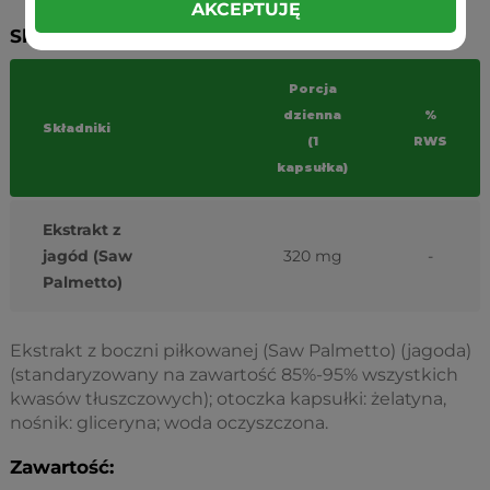
AKCEPTUJĘ
Składniki:
Porcja
dzienna
%
Składniki
(1
RWS
kapsułka)
Ekstrakt z
jagód
(Saw
320 mg
-
Palmetto)
Ekstrakt z boczni piłkowanej (Saw Palmetto) (jagoda)
(standaryzowany na zawartość 85%-95% wszystkich
kwasów tłuszczowych); otoczka kapsułki: żelatyna,
nośnik: gliceryna; woda oczyszczona.
Zawartość: