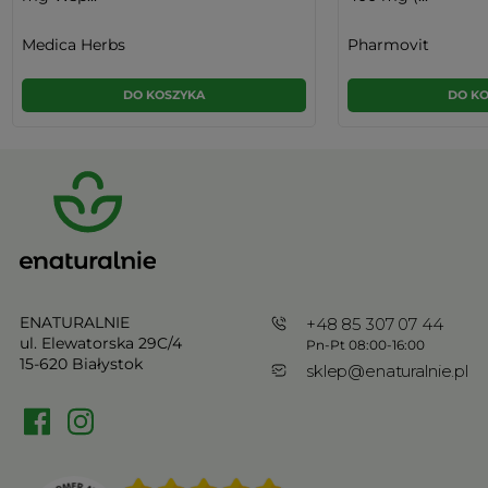
Medica Herbs
Pharmovit
DO KOSZYKA
DO K
ENATURALNIE
+48 85 307 07 44
ul. Elewatorska 29C/4
Pn-Pt 08:00-16:00
15-620 Białystok
sklep@enaturalnie.pl