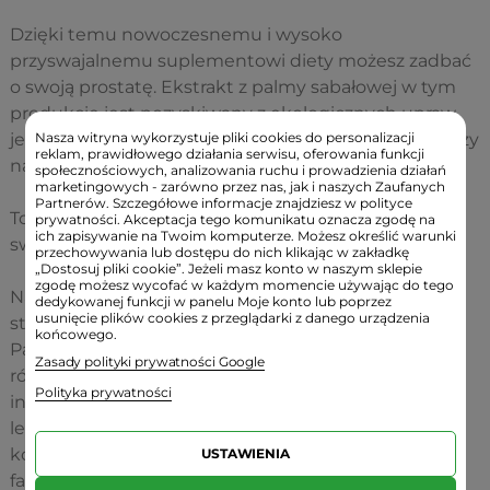
Dzięki temu nowoczesnemu i wysoko
przyswajalnemu suplementowi diety możesz zadbać
o swoją prostatę. Ekstrakt z palmy sabałowej w tym
produkcie jest pozyskiwany z ekologicznych upraw,
jest czysty i pozbawiony zbędnych konserwantów czy
Nasza witryna wykorzystuje pliki cookies do personalizacji
reklam, prawidłowego działania serwisu, oferowania funkcji
nawozów sztucznych.
społecznościowych, analizowania ruchu i prowadzienia działań
marketingowych - zarówno przez nas, jak i naszych Zaufanych
Partnerów. Szczegółowe informacje znajdziesz w polityce
To idealna propozycja dla mężczyzn dbających o
prywatności. Akceptacja tego komunikatu oznacza zgodę na
ich zapisywanie na Twoim komputerze. Możesz określić warunki
swoje zdrowie.
przechowywania lub dostępu do nich klikając w zakładkę
„Dostosuj pliki cookie”. Jeżeli masz konto w naszym sklepie
zgodę możesz wycofać w każdym momencie używając do tego
Należy jednak pamiętać, że przed rozpoczęciem
dedykowanej funkcji w panelu Moje konto lub poprzez
usunięcie plików cookies z przeglądarki z danego urządzenia
stosowania suplementów zawierających Saw
końcowego.
Palmetto zaleca się konsultację z lekarzem. Warto
Zasady polityki prywatności Google
również pamiętać, że Saw Palmetto może mieć
Polityka prywatności
interakcje z innymi lekami, dlatego ważne jest, aby
lekarz ocenił, czy suplementacja jest bezpieczna w
kontekście istniejących schorzeń oraz stosowanej
USTAWIENIA
farmakoterapii.