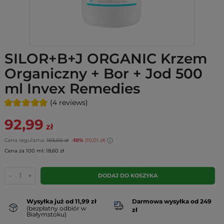
SILOR+B+J ORGANIC Krzem
Organiczny + Bor + Jod 500
ml Invex Remedies
(4 reviews)
92,99
zł
Cena regularna:
103,00 zł
-10%
(10,01 zł)
Cena za 100 ml: 18,60 zł
-
+
DODAJ DO KOSZYKA
Wysyłka już od 11,99 zł
Darmowa wysyłka od 249
(bezpłatny odbiór w
zł
Białymstoku)