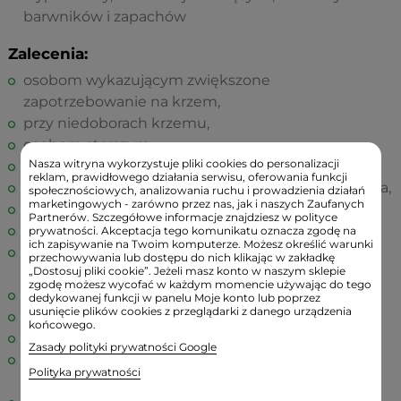
barwników i zapachów
Zalecenia:
osobom wykazującym zwiększone
zapotrzebowanie na krzem,
przy niedoborach krzemu,
osobom starszym,
Nasza witryna wykorzystuje pliki cookies do personalizacji
profilaktycznie po 30 roku życia,
reklam, prawidłowego działania serwisu, oferowania funkcji
po urazach, gdyż znacząco przyspiesza zrost kośćca,
społecznościowych, analizowania ruchu i prowadzienia działań
marketingowych - zarówno przez nas, jak i naszych Zaufanych
w okresie rekonwalescencji,
Partnerów. Szczegółowe informacje znajdziesz w polityce
przy niedoborze jodu i niedoczynności tarczycy,
prywatności. Akceptacja tego komunikatu oznacza zgodę na
ich zapisywanie na Twoim komputerze. Możesz określić warunki
w profilaktyce osteoporozy i chorób
przechowywania lub dostępu do nich klikając w zakładkę
„Dostosuj pliki cookie”. Jeżeli masz konto w naszym sklepie
reumatycznych,
zgodę możesz wycofać w każdym momencie używając do tego
osobom aktywnym fizycznie i sportowcom,
dedykowanej funkcji w panelu Moje konto lub poprzez
usunięcie plików cookies z przeglądarki z danego urządzenia
w wypadku nasilonego wypadania włosów,
końcowego.
przy chorobach układu krwionośnego,
Zasady polityki prywatności Google
w schorzeniach skóry jak egzema lub atopowe
Polityka prywatności
zapalenie skóry,