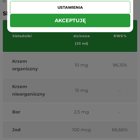
w przypadku trudno gojących się ran.
USTAWIENIA
Składniki:
AKCEPTUJĘ
Porcja
Składniki
dzienna
RWS%
(25 ml)
Krzem
10 mg
96,15%
organiczny
Krzem
15 mg
-
nieorganiczny
Bor
2,5 mg
-
Jod
100 mcg
66,66%