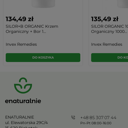
134,49 zł
135,49 zł
SILOR+B ORGANIC Krzem
SILOR ORGANIC 1
Organiczny + Bor 1...
Organiczny 1000...
Invex Remedies
Invex Remedies
DO KOSZYKA
DO K
ENATURALNIE
+48 85 307 07 44
ul. Elewatorska 29C/4
Pn-Pt 08:00-16:00
15-620 Białystok