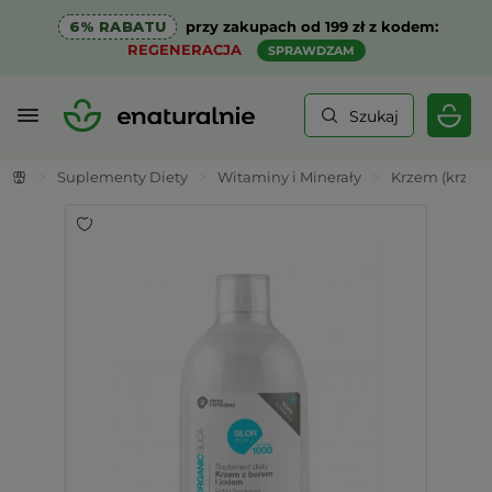
6% RABATU
przy zakupach od 199 zł z kodem:
REGENERACJA
SPRAWDZAM
Szukaj
>
Suplementy Diety
>
Witaminy i Minerały
>
Krzem (krzem