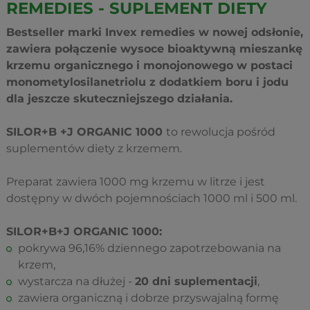
REMEDIES - SUPLEMENT DIETY
Bestseller marki Invex remedies w nowej odsłonie,
zawiera połączenie wysoce bioaktywną mieszankę
krzemu organicznego i monojonowego w postaci
monometylosilanetriolu z dodatkiem boru i jodu
dla jeszcze skuteczniejszego działania.
SILOR+B +J ORGANIC 1000
to rewolucja pośród
suplementów diety z krzemem.
Preparat zawiera 1000 mg krzemu w litrze i jest
dostępny w dwóch pojemnościach 1000 ml i 500 ml.
SILOR+B+J ORGANIC 1000:
pokrywa 96,16% dziennego zapotrzebowania na
krzem,
wystarcza na dłużej -
20 dni suplementacji
,
zawiera organiczną i dobrze przyswajalną formę