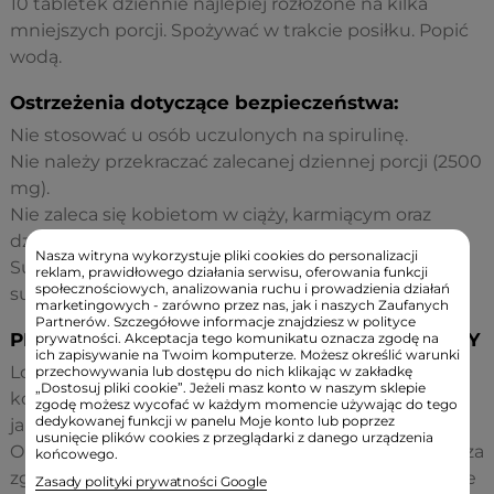
10 tabletek dziennie najlepiej rozłożone na kilka
mniejszych porcji. Spożywać w trakcie posiłku. Popić
wodą.
Ostrzeżenia dotyczące bezpieczeństwa:
Nie stosować u osób uczulonych na spirulinę.
Nie należy przekraczać zalecanej dziennej porcji (2500
mg).
Nie zaleca się kobietom w ciąży, karmiącym oraz
dzieciom.
Nasza witryna wykorzystuje pliki cookies do personalizacji
Suplement diety nie może być stosowany jak
reklam, prawidłowego działania serwisu, oferowania funkcji
społecznościowych, analizowania ruchu i prowadzienia działań
substytut (zamiennik) zróżnicowanej diety.
marketingowych - zarówno przez nas, jak i naszych Zaufanych
Partnerów. Szczegółowe informacje znajdziesz w polityce
PRODUKT POSIADA CERTYFIKAT EKOLOGICZNY
prywatności. Akceptacja tego komunikatu oznacza zgodę na
ich zapisywanie na Twoim komputerze. Możesz określić warunki
Logo żywności ekologicznej powoduje, że
przechowywania lub dostępu do nich klikając w zakładkę
„Dostosuj pliki cookie”. Jeżeli masz konto w naszym sklepie
konsumenci mają pewność co do pochodzenia i
zgodę możesz wycofać w każdym momencie używając do tego
dedykowanej funkcji w panelu Moje konto lub poprzez
jakości kupowanej przez siebie żywności i napojów.
usunięcie plików cookies z przeglądarki z danego urządzenia
Obecność tego logo na dowolnym produkcie oznacza
końcowego.
zgodność tego wyrobu z rozporządzeniem w sprawie
Zasady polityki prywatności Google