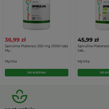
36,99 zł
45,99 zł
Spirulina Platensis 250 mg (1000 tab)
Spirulina Platens
My...
tab...
MyVita
MyVita
DO KOSZYKA
DO K