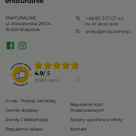
ENATURALNIE
+48 85 307 07 44
ul. Elewatorska 29C/4
Pn-Pt 08:00-16:00
15-620 Białystok
sklep@enaturalnie.pl
4.9
/ 5
10362
opinii
O nas - Poznaj nas bliżej
Regulamin Kart
Cennik dostawy
Podarunkowych
Zwroty / Reklamacje
Towary wycofane z oferty
Regulamin sklepu
Kontakt