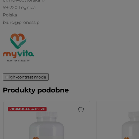
ul. Nowodworska 17
59-220 Legnica
Polska
biuro@proness.pl
High-contrast mode
Produkty podobne
PROMOCJA -4.89 ZŁ