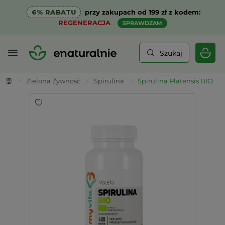
6% RABATU
przy zakupach od 199 zł z kodem:
REGENERACJA
SPRAWDZAM
Szukaj
>
Zielona Żywność
>
Spirulina
>
Spirulina Platensis BIO 25