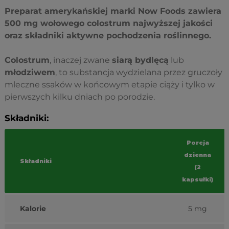
Preparat amerykańskiej marki Now Foods zawiera
500 mg wołowego colostrum najwyższej jakości
oraz składniki aktywne pochodzenia roślinnego.
Colostrum
, inaczej zwane
siarą bydlęcą
lub
młodziwem
, to substancja wydzielana przez gruczoły
mleczne ssaków w końcowym etapie ciąży i tylko w
pierwszych kilku dniach po porodzie.
Składniki:
Porcja
dzienna
Składniki
(2
kapsułki)
Kalorie
5 mg