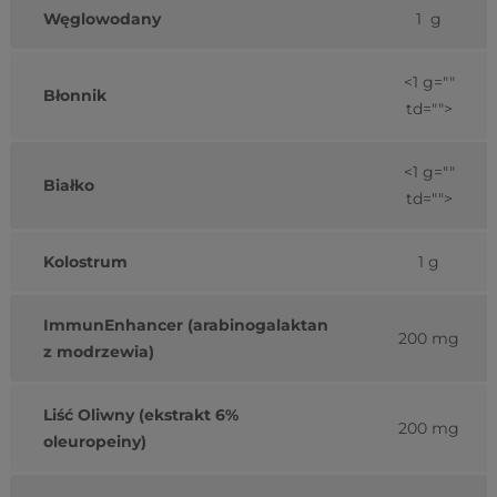
Węglowodany
1 g
<1 g=""
Błonnik
td="">
<1 g=""
Białko
td="">
Kolostrum
1 g
ImmunEnhancer
(arabinogalaktan
200 mg
z modrzewia)
Liść Oliwny (ekstrakt 6%
200 mg
oleuropeiny)