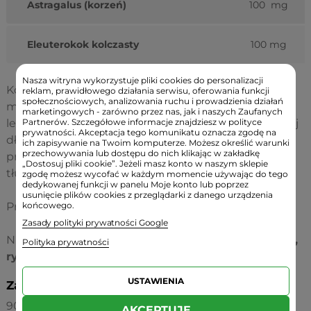
Astragalus (korzeń)
100 mg
Eleuterokok kolczasty
100 mg
Nasza witryna wykorzystuje pliki cookies do personalizacji
Kolostrum mleka krowiego (22% immunoglobulin);
reklam, prawidłowego działania serwisu, oferowania funkcji
społecznościowych, analizowania ruchu i prowadzienia działań
materiał kapsułki: celuloza; subst. emulgująca:
marketingowych - zarówno przez nas, jak i naszych Zaufanych
lecytyna słonecznikowa; kwasy tłuszczowe o średniej
Partnerów. Szczegółowe informacje znajdziesz w polityce
prywatności. Akceptacja tego komunikatu oznacza zgodę na
długości łańcucha MCT (poniżej 1%); subst.
ich zapisywanie na Twoim komputerze. Możesz określić warunki
przechowywania lub dostępu do nich klikając w zakładkę
przeciwzbrylające: sole magnezowe kwasów
„Dostosuj pliki cookie”. Jeżeli masz konto w naszym sklepie
tłuszczowych, tlenek krzemu.
zgodę możesz wycofać w każdym momencie używając do tego
dedykowanej funkcji w panelu Moje konto lub poprzez
usunięcie plików cookies z przeglądarki z danego urządzenia
Produkt zawiera alergeny:
końcowego.
mleko
krowie
(laktoza).
Zasady polityki prywatności Google
Nie zawiera alergenów:
pszenicy, glutenu, soi, jajek,
Polityka prywatności
ryb, skorupiaków
lub
orzechów drzewnych.
USTAWIENIA
Zawartość:
90 kapsułek wegetariańskich
AKCEPTUJĘ