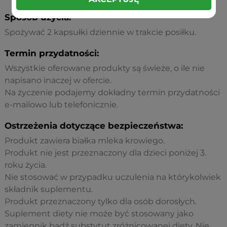
Sposób użycia:
Spożywać 2 kapsułki dziennie w trakcie posiłku.
Termin przydatności:
Wszystkie oferowane produkty są świeże, o ile nie
napisano inaczej w ofercie.
Na życzenie podajemy dokładny termin przydatności
e-mailowo lub telefonicznie.
Ostrzeżenia dotyczące bezpieczeństwa:
Produkt zawiera białka mleka krowiego.
Produkt nie jest przeznaczony dla dzieci poniżej 3.
roku życia.
Nie stosować w przypadku uczulenia na którykolwiek
składnik suplementu.
Produkt przeznaczony tylko dla osób dorosłych.
Suplement diety nie może być stosowany jako
zamiennik bądź substytut zróżnicowanej diety. Nie