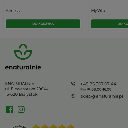
Aliness
MyVita
DO KOSZYKA
DO K
ENATURALNIE
+48 85 307 07 44
ul. Elewatorska 29C/4
Pn-Pt 08:00-16:00
15-620 Białystok
sklep@enaturalnie.pl