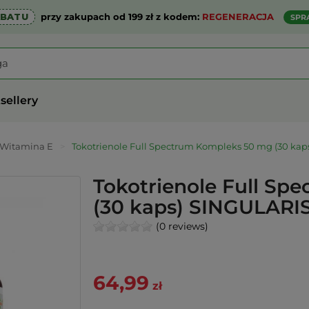
ABATU
przy zakupach od 199 zł z kodem:
REGENERACJA
SPR
sellery
Witamina E
>
Tokotrienole Full Spectrum Kompleks 50 mg (30 ka
Tokotrienole Full Sp
(30 kaps) SINGULARI
(0 reviews)
64,99
zł