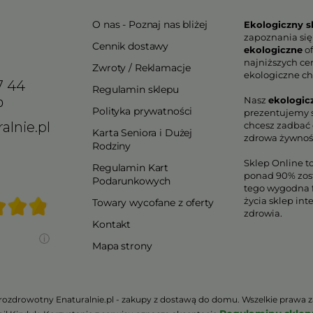
O nas - Poznaj nas bliżej
Ekologiczny s
zapoznania się
Cennik dostawy
ekologiczne
of
najniższych ce
Zwroty / Reklamacje
ekologiczne ch
7 44
Regulamin sklepu
Nasz
ekologic
0
Polityka prywatności
prezentujemy s
alnie.pl
chcesz zadbać o
Karta Seniora i Dużej
zdrowa żywnoś
Rodziny
Sklep Online t
Regulamin Kart
ponad 90% zos
Podarunkowych
tego wygodna f
życia sklep in
Towary wycofane z oferty
zdrowia.
Kontakt
Mapa strony
rozdrowotny Enaturalnie.pl - zakupy z dostawą do domu. Wszelkie prawa z