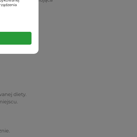
edykowanej
rządzenia
anej diety.
iejscu.
nie.