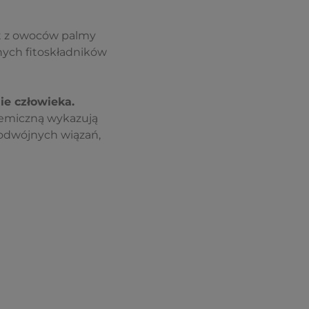
st z owoców palmy
nych fitoskładników
ie człowieka.
hemiczną wykazują
podwójnych wiązań,