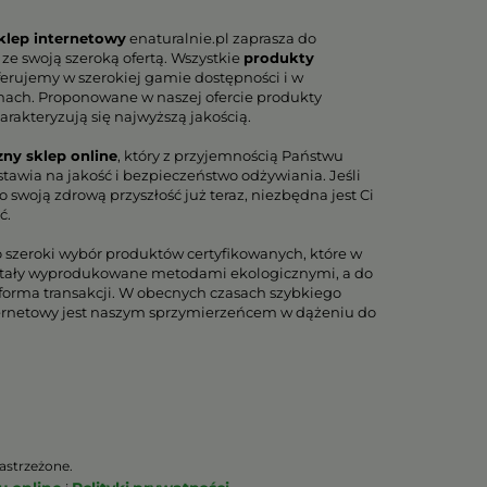
klep internetowy
enaturalnie.pl zaprasza do
 ze swoją szeroką ofertą. Wszystkie
produkty
erujemy w szerokiej gamie dostępności i w
nach. Proponowane w naszej ofercie produkty
arakteryzują się najwyższą jakością.
zny sklep online
, który z przyjemnością Państwu
tawia na jakość i bezpieczeństwo odżywiania. Jeśli
 swoją zdrową przyszłość już teraz, niezbędna jest Ci
ć.
o szeroki wybór produktów certyfikowanych, które w
tały wyprodukowane metodami ekologicznymi, a do
orma transakcji. W obecnych czasach szybkiego
ternetowy jest naszym sprzymierzeńcem w dążeniu do
astrzeżone.