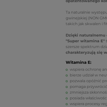
opatentowanego ko
Ta naturalnie występu
gwinejskiej (NON GMO
takich jak skwalen i fi
Dzięki naturalnemu 
"Super witamina E"
t
szersze spektrum dzia
charakteryzują się 
Witamina E:
wspiera ochronę an
bierze udział w neu
pozwala opóźnić pro
pomaga przywrócić
zmniejsza skłonnoś
posiada właściwośc
wspiera procesy reg