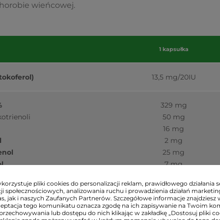
horobie wieńcowej.
1 kapsułka
tokoferol)
13,5 mg/20IU
%
329 mg
otrienoli
50 mg
16 mg
l
2 mg
enol
25 mg
l
7 mg
orzystuje pliki cookies do personalizacji reklam, prawidłowego działania s
ji społecznościowych, analizowania ruchu i prowadzienia działań marketi
mina E (jako d-alfa-tokoferol), kompleks tokotrienoli (d
s, jak i naszych Zaufanych Partnerów. Szczegółowe informacje znajdziesz 
ceptacja tego komunikatu oznacza zgodę na ich zapisywanie na Twoim ko
ienoli), kompleks tokoferoli (miks tokoferoli, d-alfa tokof
przechowywania lub dostępu do nich klikając w zakładkę „Dostosuj pliki coo
tosteroli (10mg/g), składnik otoczki (żelatyna wołowa), 