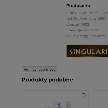
Producent:
SINGULARIS-HERBS CO
Liability Company 16192
Coastal, 16192
Stany Zjednoczone
online@singularis.com
High-contrast mode
Produkty podobne