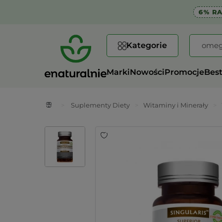
6% R
Kategorie
Marki
Nowości
Promocje
Best
>
Suplementy Diety
>
Witaminy i Minerały
>