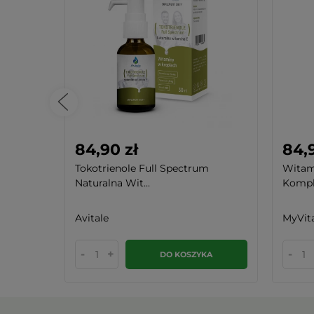
84,90 zł
84,9
Tokotrienole Full Spectrum
Witami
Naturalna Wit...
Komple
Avitale
MyVit
-
+
-
KA
DO KOSZYKA