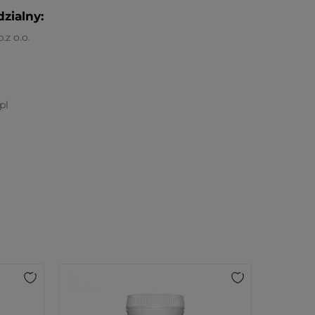
zialny:
z o.o.
pl