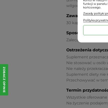
konto w naszym 
funkcji w panelu
wilgoć gliceryna.
końcowego.
Zasady polityki 
Zawartość:
Polityka prywatn
30 kapsułek
Sposób użycia:
Zaleca się stosowanie 
Ostrzeżenia dotycz
Suplement przeznaczon
Nie stosować u osób 
Nie należy przekraczać
ZOBACZ OPINIE
Suplement diety nie 
Przechowywać w temp
Termin przydatnośc
Wszystkie oferowane p
Na życzenie podajemy