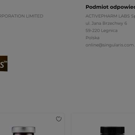
Podmiot odpowied
RPORATION LIMITED
ACTIVEPHARM LABS Sp.
ul. Jana Brzechwy 6
59-220 Legnica
Polska
online@singularis.com.