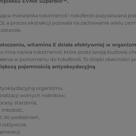
mpleksu EVNol Superbio™.
jąca mieszanka tokotrienoli i tokoferoli pozyskiwana je
), a proces ekstrakcji pozwala na zachowanie wielu cen
tosterole.
otoczeniu, witamina E działa efektywniej w organizm
o inna nazwa tokotrienoli, które przez swoją budowę c
łania w porównaniu do tokoferoli. To dzięki obecności 
większą pojemnością antyoksydacyjną
.
tyoksydacyjną organizmu,
tralizacji wolnych rodników,
cesy starzenia,
 młodość,
ć do podrażnień,
i odżywcze,
eneracji,