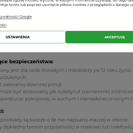
sklepie zgodę możesz wycofać w każdym momencie używając do tego d
 Moje konto lub poprzez usunięcie plików cookies z przeglądarki z danego u
prywatności Google
ości
USTAWIENIA
AKCEPTUJĘ
1 kapsułki najlepiej podczas posiłku.
ące bezpieczeństwa:
y jest dla osób dorosłych i młodzieży po 12 roku życia.
uczulonych.
 zalecanej dziennej porcji.
może być stosowany jak substytut (zamiennik) zróżnicow
eraturze pokojowej, w suchym i nienasłonecznionym m
i:
rodukty są świeże o ile nie napisano inaczej w ofercie.
 dokładny termin przydatności e-mailowo lub telefonicz